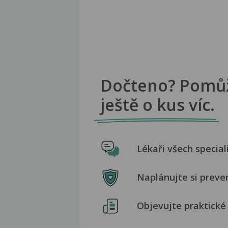
Dočteno? Pomů
ještě o kus víc.
Lékaři všech special
Naplánujte si preve
Objevujte praktické 