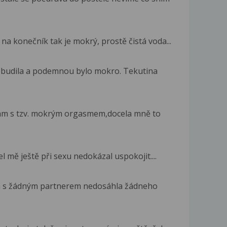
na konečník tak je mokrý, prostě čistá voda...
robudila a podemnou bylo mokro. Tekutina
kám s tzv. mokrým orgasmem,docela mně to
el mě ještě při sexu nedokázal uspokojit....
sem s žádným partnerem nedosáhla žádneho