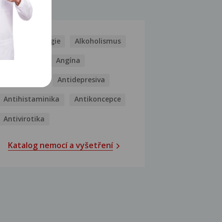
MOCI
Kašel
Alergie
Alkoholismus
Analgetika
Angína
Antibiotika
Antidepresiva
Antihistaminika
Antikoncepce
Antivirotika
Katalog nemocí a vyšetření