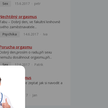
Sex
15.6.2017
petr
Nechtěný orgasmus
Tabu – Dobrý den, ve fakultní knihovně
svého zaměstnavatele...
Psychika
14.6.2017
Iva
Porucha orgasmu
Dobrý den,prosím o radu,při sexu
nemužu dosáhnout orgasmu,při...
Sex
12.6.2017
Patrik
Silnější orgasmus
Dobrý den chci se zeptat jak si navodit a
dosáhnout...
Sex
9.6.2017
Jan