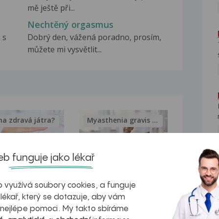
mě ještě při...
Nechtěný orgasmus
 s
Dobrý den, vážená poradno, prosím,
můžete mi vysvětlit...
na zdravá játra?
Myasthenia gravis – vše, co...
b funguje jako lékař
kovatění
Inovativní
 využívá soubory cookies, a funguje
 lékař, který se dotazuje, aby vám
r v datech a
léčba
 nejlépe pomoci. My takto sbíráme