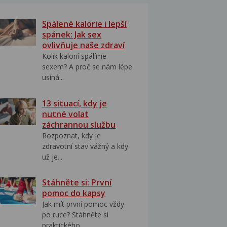
Spálené kalorie i lepší
spánek: Jak sex
ovlivňuje naše zdraví
Kolik kalorií spálíme
sexem? A proč se nám lépe
usíná...
13 situací, kdy je
nutné volat
záchrannou službu
Rozpoznat, kdy je
zdravotní stav vážný a kdy
už je...
Stáhněte si: První
pomoc do kapsy
Jak mít první pomoc vždy
po ruce? Stáhněte si
praktického...