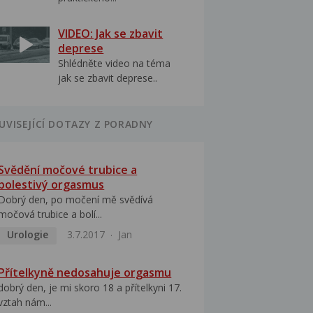
VIDEO: Jak se zbavit
deprese
Shlédněte video na téma
jak se zbavit deprese..
UVISEJÍCÍ DOTAZY Z PORADNY
Svědění močové trubice a
bolestivý orgasmus
Dobrý den, po močení mě svědívá
močová trubice a bolí...
Urologie
3.7.2017
Jan
Přítelkyně nedosahuje orgasmu
dobrý den, je mi skoro 18 a přítelkyni 17.
vztah nám...