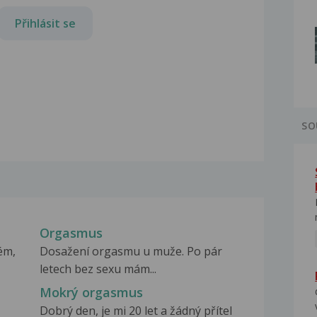
Přihlásit se
SO
Orgasmus
ém,
Dosažení orgasmu u muže. Po pár
letech bez sexu mám...
Mokrý orgasmus
Dobrý den, je mi 20 let a žádný přítel