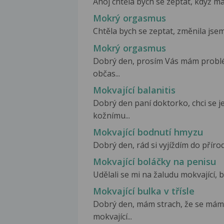
Ahoj chtěla bych se zeptat, když ma
Mokrý orgasmus
Chtěla bych se zeptat, změnila jsem
Mokrý orgasmus
Dobrý den, prosím Vás mám probl
občas...
Mokvající balanitis
Dobrý den paní doktorko, chci se 
kožnímu...
Mokvající bodnutí hmyzu
Dobrý den, rád si vyjíždím do přírod
Mokvající boláčky na penisu
Udělali se mi na žaludu mokvající, 
Mokvající bulka v třísle
Dobrý den, mám strach, že se mám
mokvající...