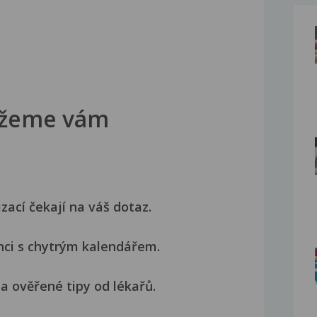
žeme vám
izací čekají na váš dotaz.
nci s chytrým kalendářem.
a ověřené tipy od lékařů.