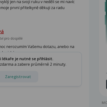
zvyklý jen na svoji ruku v neděli se mi navíc
o moje první přítelkyně děkuji za radu
vá
tví pro dospělé
moc nerozumím Vašemu dotazu, anebo na
logické...
lékaře je nutné se přihlásit.
e zdarma a zabere průměrně 2 minuty.
Zaregistrovat
MO