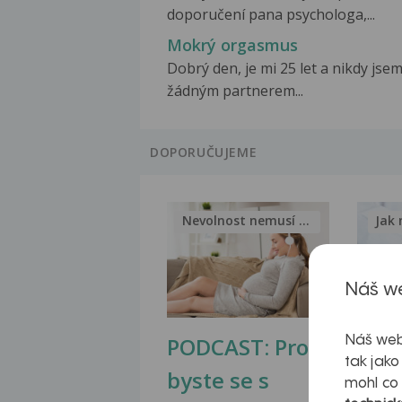
doporučení pana psychologa,...
Mokrý orgasmus
Dobrý den, je mi 25 let a nikdy jsem
žádným partnerem...
DOPORUČUJEME
Nevolnost nemusí být nutnou...
Jak 
Náš we
PODCAST: Proč
Ztu
Náš web
tak jako
byste se s
jate
mohl co