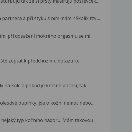
sturbuju tak že si prsty masíruju poštěvček...
 partnera a při styku s ním mám několik tzv....
ém, při dosažení mokrého orgasmu se mi
ještě zeptat k předchozímu dotazu ke
y na kole a pokud je krásné počasí, tak...
bolestivé pupínky, jde o kožní nemoc nebo...
 nějaký typ kožního nádoru. Mám takovou