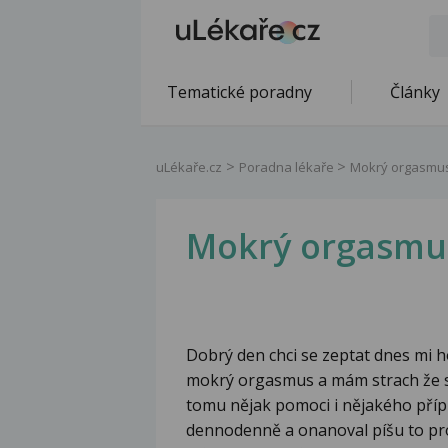
Tematické poradny
Články
uLékaře.cz
Poradna lékaře
Mokrý orgasmu
Mokrý orgasmu
Dobrý den chci se zeptat dnes mi ho
mokrý orgasmus a mám strach že s
tomu nějak pomoci i nějakého příp
dennodenně a onanoval píšu to pro