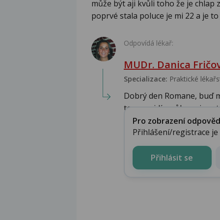
může být aji kvůli toho že je chlap 
poprvé stala poluce je mi 22 a je t
Odpovídá lékař:
MUDr. Danica Fričo
Specializace:
Praktické lékařs
Dobrý den Romane, buď 
tom nevidím vůbec nic pato
Pro zobrazení odpovědi 
Přihlášení/registrace j
Přihlásit se