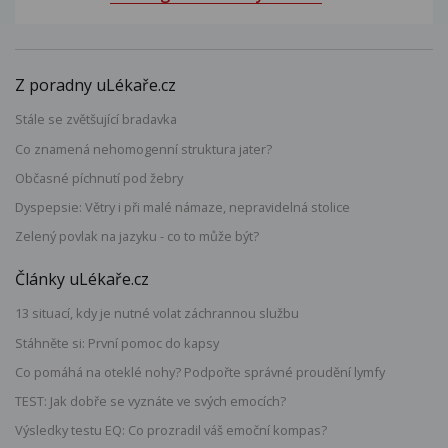
Z poradny uLékaře.cz
Stále se zvětšující bradavka
Co znamená nehomogenní struktura jater?
Občasné píchnutí pod žebry
Dyspepsie: Větry i při malé námaze, nepravidelná stolice
Zelený povlak na jazyku - co to může být?
Články uLékaře.cz
13 situací, kdy je nutné volat záchrannou službu
Stáhněte si: První pomoc do kapsy
Co pomáhá na oteklé nohy? Podpořte správné proudění lymfy
TEST: Jak dobře se vyznáte ve svých emocích?
Výsledky testu EQ: Co prozradil váš emoční kompas?