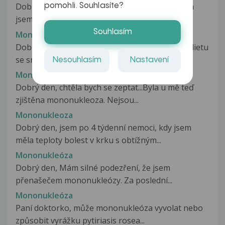
Dobrý den, potřebovala bych poradit. Prodělala
pomohli. Souhlasíte?
jsem mononukleozu někdy v polovině...
Souhlasím
Mononukleoza
Dobrý den,už druhý rok mám mononukleozu, dietu
se snažím dodržovat, vyzkoušela...
Nesouhlasím
Nastavení
Mononukleoza
Dobrý den, chtěla bych se zeptat...Byla u mě teď
zjištěna mononukleoza. Nejsou...
Mononukleoza
Dobrý den, jsem po 4 týdenní nemoci, kdy jsem
měla teploty bolest v krku s obtížným...
Mononukleóza
Dobrý den, Mám silné podezření, že jsem
přenašečem mononukleózy. Za poslední...
Mononukleóza
Paní doktorko, může mononukleóza vyvolat nebo
způsobit vyrážku pytiriasis rosea...