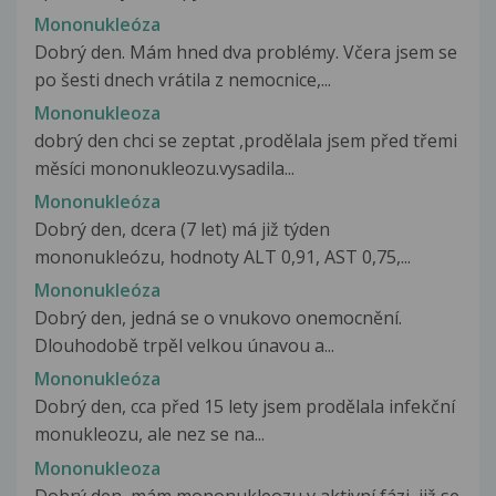
Mononukleóza
Dobrý den. Mám hned dva problémy. Včera jsem se
po šesti dnech vrátila z nemocnice,...
Mononukleoza
dobrý den chci se zeptat ,prodělala jsem před třemi
měsíci mononukleozu.vysadila...
Mononukleóza
Dobrý den, dcera (7 let) má již týden
mononukleózu, hodnoty ALT 0,91, AST 0,75,...
Mononukleóza
Dobrý den, jedná se o vnukovo onemocnění.
Dlouhodobě trpěl velkou únavou a...
Mononukleóza
Dobrý den, cca před 15 lety jsem prodělala infekční
monukleozu, ale nez se na...
Mononukleoza
Dobrý den, mám mononukleozu v aktivní fázi, již se