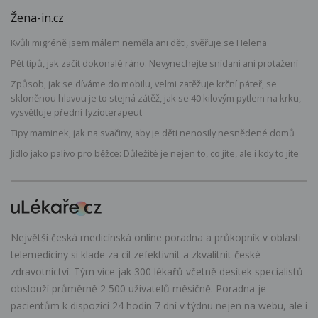
Žena-in.cz
Kvůli migréně jsem málem neměla ani děti, svěřuje se Helena
Pět tipů, jak začít dokonalé ráno. Nevynechejte snídani ani protažení
Způsob, jak se díváme do mobilu, velmi zatěžuje krční páteř, se
skloněnou hlavou je to stejná zátěž, jak se 40 kilovým pytlem na krku,
vysvětluje přední fyzioterapeut
Tipy maminek, jak na svačiny, aby je děti nenosily nesnědené domů
Jídlo jako palivo pro běžce: Důležité je nejen to, co jíte, ale i kdy to jíte
Největší česká medicínská online poradna a průkopník v oblasti
telemedicíny si klade za cíl zefektivnit a zkvalitnit české
zdravotnictví. Tým více jak 300 lékařů včetně desítek specialistů
obslouží průměrně 2 500 uživatelů měsíčně. Poradna je
pacientům k dispozici 24 hodin 7 dní v týdnu nejen na webu, ale i