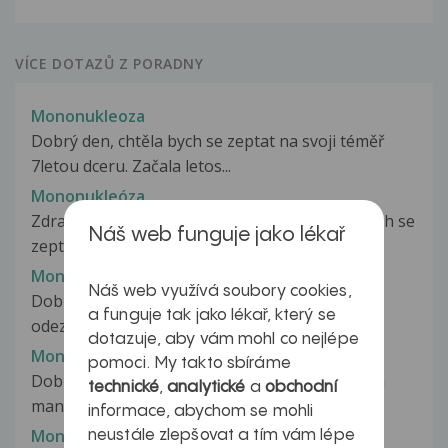
VÍCE DOTAZŮ Z PORADNY
Mononukleoza
Dobrý den, chtěla bych se zeptat na svoji téměř
7letou dceru. Začala letos...
Mononukleóza
Zdravím, právě mám mononukleozu a chtěl bych se
Náš web funguje jako lékař
zeptat, jestli by bylo možné...
Mononukleóza
Náš web využívá soubory cookies,
Dobrý den, chtěl bych se zeptat, za jak dlouho
a funguje tak jako lékař, který se
odezní bolesti v krku při mononukleóze?...
dotazuje, aby vám mohl co nejlépe
Mononukleoza
pomoci. My takto sbíráme
Dobry den asi před 14ti dny se mi zvětšila jedna
technické
,
analytické
a
obchodní
mandle v krku..vubec mě to...
informace, abychom se mohli
Mononukleoza
neustále zlepšovat a tím vám lépe