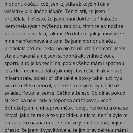
mononukleózu, což jsem zjistila až když mi dala
výsledky pro jiného lékaře. Ten zjistil, že jsem jí
prodělala. I přesto, že jsem paní doktorce říkala, že
jsem měla týden zvýšenou teplotu, zimnice a v noci se
probouzela mokrá, tak nic. Po dotazu, jak je možné že
mne neinformovala o tom, že jsem mononukleózu
prodělala atd. mi řekla, no ale to už jí teď nemáte. Jsem
stále unavená a nejsem schopná aktivního život a
sportu a to je konec října, podle všeho mám i špatnou
lékařku, nevím co dál a jak můj stav řešit. Tlak v hlavě
mívám stále, bolest břicha také a otoky také i uzliny a
vyrážku. Beru neurol, protože to psychicky nejde už
zvládat. Koupila jsem si Céčko a železo. Co dělat pokud
si lékařka neví rady a nepozná ani takovou věc ?
Bohužel jsem u ní teprve měsíc, odejít nemohu a ona se
chová, jako že tak je to v pořádku a nic mi není a bylo mi
na začátku naznačeno, že tím, že jsem hubená, nejím i
přesto, že jsem jí vysvětlovala, že jím pravidelně a mám i