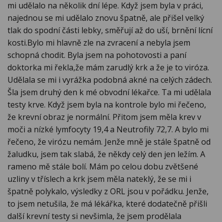
mi udělalo na několik dní lépe. Když jsem byla v práci,
najednou se mi udělalo znovu špatně, ale přišel velký
tlak do spodní části lebky, směřují až do uší, brnění lícní
kosti.Bylo mi hlavně zle na zvracení a nebyla jsem
schopná chodit. Byla jsem na pohotovosti a paní
doktorka mi řekla,že mám zarudlý krk a že je to viróza.
Udělala se mi i vyrážka podobná akné na celých zádech.
Šla jsem druhý den k mé obvodní lékařce. Ta mi udělala
testy krve. Když jsem byla na kontrole bylo mi řečeno,
že krevní obraz je normální. Přitom jsem měla krev v
moči a nízké lymfocyty 19,4 a Neutrofily 72,7. A bylo mi
řečeno, že virózu nemám. Jenže mně je stále špatně od
žaludku, jsem tak slabá, že někdy celý den jen ležím. A
rameno mě stále bolí. Mám po celou dobu zvětšené
uzliny v tříslech a krk jsem měla nateklý, že se mi i
špatně polykalo, výsledky z ORL jsou v pořádku. Jenže,
to jsem netušila, že má lékářka, které dodatečně přišli
další krevní testy si nevšimla, že jsem prodělala