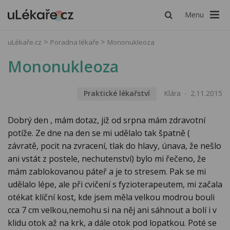
Menu
uLékaře.cz
Poradna lékaře
Mononukleoza
Mononukleoza
Praktické lékařství
Klára
2.11.2015
Dobrý den , mám dotaz, již od srpna mám zdravotní
potíže. Ze dne na den se mi udělalo tak špatně (
závratě, pocit na zvracení, tlak do hlavy, únava, že nešlo
ani vstát z postele, nechutenství) bylo mi řečeno, že
mám zablokovanou páteř a je to stresem. Pak se mi
udělalo lépe, ale při cvičení s fyzioterapeutem, mi začala
otékat klíční kost, kde jsem měla velkou modrou bouli
cca 7 cm velkou,nemohu si na něj ani sáhnout a bolí i v
klidu otok až na krk, a dále otok pod lopatkou. Poté se