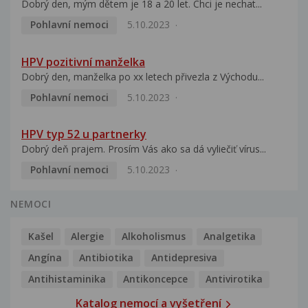
Dobrý den, mým dětem je 18 a 20 let. Chci je nechat...
Pohlavní nemoci
5.10.2023
HPV pozitivní manželka
Dobrý den, manželka po xx letech přivezla z Východu...
Pohlavní nemoci
5.10.2023
HPV typ 52 u partnerky
Dobrý deň prajem. Prosím Vás ako sa dá vyliečiť vírus...
Pohlavní nemoci
5.10.2023
NEMOCI
Kašel
Alergie
Alkoholismus
Analgetika
Angína
Antibiotika
Antidepresiva
Antihistaminika
Antikoncepce
Antivirotika
Katalog nemocí a vyšetření