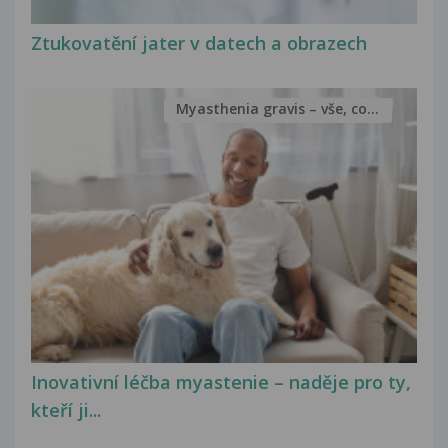
Ztukovatění jater v datech a obrazech
Myasthenia gravis – vše, co...
Inovativní léčba myastenie – naděje pro ty,
kteří ji...