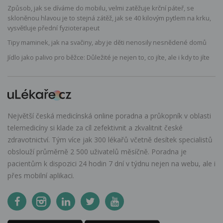
Způsob, jak se díváme do mobilu, velmi zatěžuje krční páteř, se
skloněnou hlavou je to stejná zátěž, jak se 40 kilovým pytlem na krku,
vysvětluje přední fyzioterapeut
Tipy maminek, jak na svačiny, aby je děti nenosily nesnědené domů
Jídlo jako palivo pro běžce: Důležité je nejen to, co jíte, ale i kdy to jíte
Největší česká medicínská online poradna a průkopník v oblasti
telemedicíny si klade za cíl zefektivnit a zkvalitnit české
zdravotnictví. Tým více jak 300 lékařů včetně desítek specialistů
obslouží průměrně 2 500 uživatelů měsíčně. Poradna je
pacientům k dispozici 24 hodin 7 dní v týdnu nejen na webu, ale i
přes mobilní aplikaci.