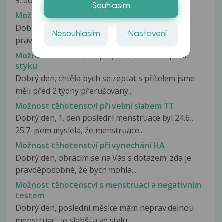
9. do 14.6. 2020, přičemž...
Souhlasím
Možnost těhotenství a krvácení mimo cyklus
Dobrý den, zajímá mě, jestli je nějaká
Nesouhlasím
Nastavení
pravděpodobnost, ze bych mohla být...
Možnost těhotenství po přerušovaném pohl.
styku
Dobrý den, chtěla bych se zeptat s přítelem jsme
měli před 2 týdny přerušovaný...
Možnost těhotenství při velmi slabem TT
Dobrý den, 1. den poslední menstruace byl 24.6.,
25.7. jsem myslela, že menstruace...
Možnost těhotenství při vynechání HA
Dobrý den, obracím se na Vás s dotazem, zda je
pravděpodobné, že bych mohla...
Možnost těhotenství s menstruací a negativním
testem
Dobrý den, poslední měsíce mám nepravidelnou
menstruaci, je slabší a ve stylu...