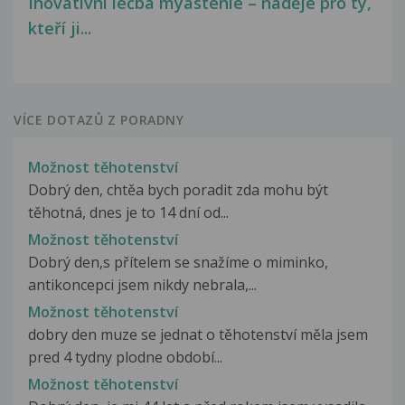
Inovativní léčba myastenie – naděje pro ty,
kteří ji...
VÍCE DOTAZŮ Z PORADNY
Možnost těhotenství
Dobrý den, chtěa bych poradit zda mohu být
těhotná, dnes je to 14 dní od...
Možnost těhotenství
Dobrý den,s přítelem se snažíme o miminko,
antikoncepci jsem nikdy nebrala,...
Možnost těhotenství
dobry den muze se jednat o těhotenství měla jsem
pred 4 tydny plodne období...
Možnost těhotenství