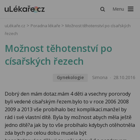
Menu
uLékaře.cz
Poradna lékaře
Možnost těhotenství po císařských
řezech
Možnost těhotenství po
císařských řezech
Gynekologie
Simona
28.10.2016
Dobrý den mám dotaz.mám 4 děti a vsechny pororody
byli vedené císařským řezem.bylo to v roce 2006 2008
2009 a 2013 vše probíhalo bez komplikací.manžel by
rád i své vlastní dítě. Byla by možnost abych měla ještě
jedno dítě?a jak by to vše probíhalo kdybych otěhotněla
zda bych po celou dobu musela být