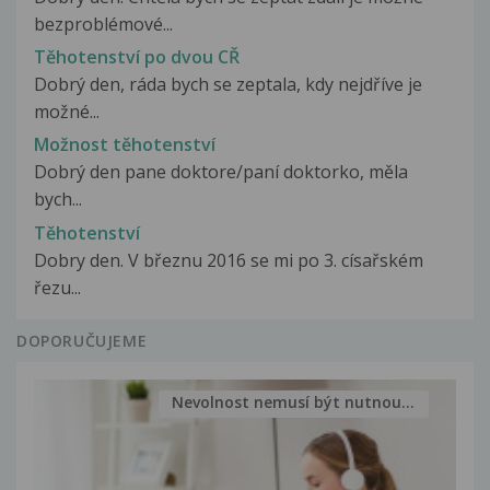
bezproblémové...
Těhotenství po dvou CŘ
Dobrý den, ráda bych se zeptala, kdy nejdříve je
možné...
Možnost těhotenství
Dobrý den pane doktore/paní doktorko, měla
bych...
Těhotenství
Dobry den. V březnu 2016 se mi po 3. císařském
řezu...
DOPORUČUJEME
Nevolnost nemusí být nutnou...