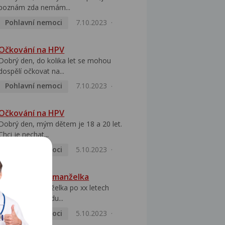
poznám zda nemám...
Pohlavní nemoci
7.10.2023
Očkování na HPV
Dobrý den, do kolika let se mohou
dospělí očkovat na...
Pohlavní nemoci
7.10.2023
Očkování na HPV
Dobrý den, mým dětem je 18 a 20 let.
Chci je nechat...
Pohlavní nemoci
5.10.2023
HPV pozitivní manželka
Dobrý den, manželka po xx letech
přivezla z Východu...
Pohlavní nemoci
5.10.2023