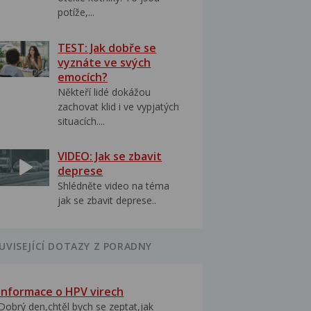
potíže,...
TEST: Jak dobře se
vyznáte ve svých
emocích?
Někteří lidé dokážou
zachovat klid i ve vypjatých
situacích....
VIDEO: Jak se zbavit
deprese
Shlédněte video na téma
jak se zbavit deprese..
UVISEJÍCÍ DOTAZY Z PORADNY
Informace o HPV virech
Dobrý den,chtěl bych se zeptat,jak