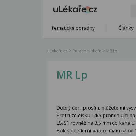
Tematické poradny
Články
uLékaře.cz
Poradna lékaře
MR Lp
MR Lp
Dobrý den, prosím, můžete mi vysv
Protruze disku L4/5 prominující na
L5/S1 rovněž na 3,5 mm do kanálu. E
Bolesti bederní páteře mám už od 10