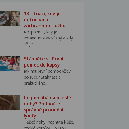
13 situací, kdy je
nutné volat
záchrannou službu
Rozpoznat, kdy je
zdravotní stav vážný a kdy
už je...
Stáhněte si: První
pomoc do kapsy
Jak mít první pomoc vždy
po ruce? Stáhněte si
praktického...
Co pomáhá na oteklé
nohy? Podpořte
správné proudění
lymfy
Těžké nohy, napnutá kůže,
oteklé kotníky. To jsou