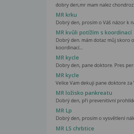
dobry den,mr mam nalez chondroza c
MR krku
Dobrý den, prosím o Váš názor k ná
MR kvůli potížím s koordinací
Dobrý den. mám dotaz můj skoro osm
koordinací....
MR kycle
Dobry den, pane doktore. Pres pern
MR kycle
Velice Vam dekuji pane doktore za Va
MR ložisko pankreatu
Dobrý den, při prevenitivní prohlíd
MR Lp
Dobrý den, prosím o vysvětlení ná
MR LS chrbtice