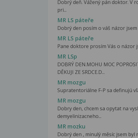
Dobrý deň. Vážený pán doktor. V 
pri...
MR LS páteře
Dobrý den posím o váš názor jsem 4
MR LS páteře
Pane doktore prosím Vás o názor jso
MR LSp
DOBRÝ DEN.MOHU MOC POPROSIT
DĚKUJI ZE SRDCE.D...
MR mozgu
Supratentoriálne F-P sa definujú vľ
MR mozgu
Dobry den, chcem sa opytat na vy
demyelinizacneho...
MR mozku
Dobrý den , minulý měsíc jsem byl n