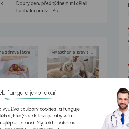
ek
Dobrý den, před týdnem mi dělali
lumbální punkci. Po...
na zdravá játra?
Myasthenia gravis – vše, co...
kovatění
Inovativní
b funguje jako lékař
r v datech a
léčba
 využívá soubory cookies, a funguje
azech
myastenie –
 lékař, který se dotazuje, aby vám
naděje pro ty,
 nejlépe pomoci. My takto sbíráme