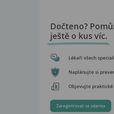
Dočteno? Pomů
ještě o kus víc.
Lékaři všech special
Naplánujte si preve
Objevujte praktické 
Zaregistrovat se zdarma