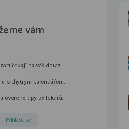
žeme vám
izací čekají na váš dotaz.
nci s chytrým kalendářem.
a ověřené tipy od lékařů.
Přihlásit se