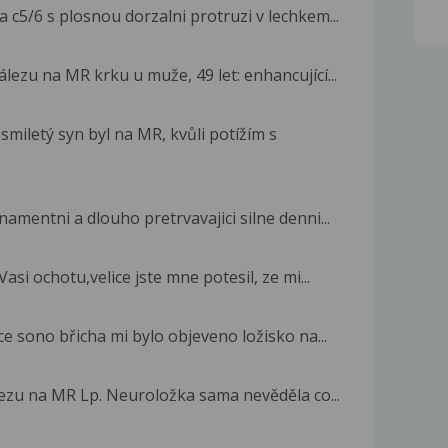
5/6 s plosnou dorzalni protruzi v lechkem...
lezu na MR krku u muže, 49 let: enhancující...
iletý syn byl na MR, kvůli potížím s
amentni a dlouho pretrvavajici silne denni...
si ochotu,velice jste mne potesil, ze mi...
ce sono břicha mi bylo objeveno ložisko na...
lezu na MR Lp. Neuroložka sama nevěděla co...