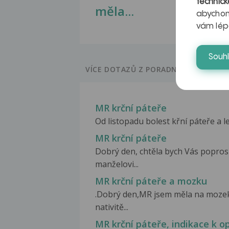
technick
měla...
abychom
vám lép
Souh
VÍCE DOTAZŮ Z PORADNY
MR krční páteře
Od listopadu bolest křní páteře a le
MR krční páteře
Dobrý den, chtěla bych Vás poprosi
manželovi...
MR krční páteře a mozku
.Dobrý den,MR jsem měla na mozek
nativitě...
MR krční páteře, indikace k o