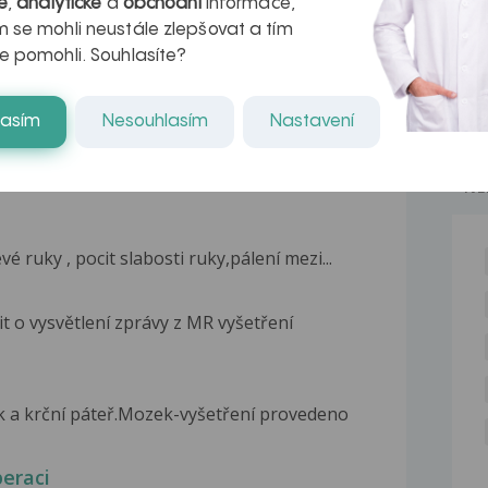
é
,
analytické
a
obchodní
informace,
kteří ji...
 se mohli neustále zlepšovat a tím
e pomohli. Souhlasíte?
lasím
Nesouhlasím
Nastavení
NE
vé ruky , pocit slabosti ruky,pálení mezi...
t o vysvětlení zprávy z MR vyšetření
 a krční páteř.Mozek-vyšetření provedeno
peraci