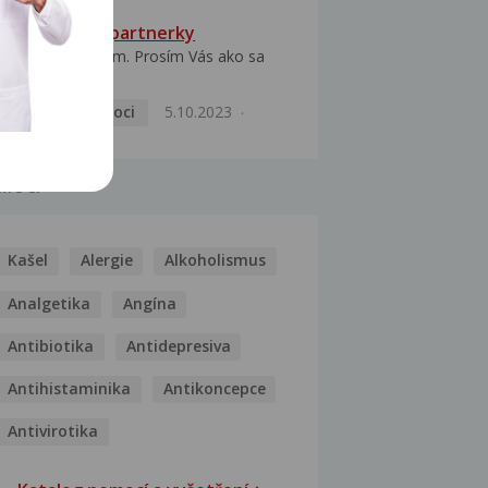
HPV typ 52 u partnerky
Dobrý deň prajem. Prosím Vás ako sa
dá vyliečiť vírus...
Pohlavní nemoci
5.10.2023
MOCI
Kašel
Alergie
Alkoholismus
Analgetika
Angína
Antibiotika
Antidepresiva
Antihistaminika
Antikoncepce
Antivirotika