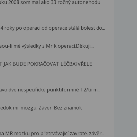
roku 2008 som mal ako 33 ročný autonehodu
 roky po operaci od operace stálá bolest do...
u-li mé výsledky z Mr k operaci.Děkuji....
 JAK BUDE POKRAČOVAT LÉČBA?VŘELE
avo dve nespecifické punktiformné T2/tirm...
sledok mr mozgu. Záver: Bez znamok
a MR mozku pro přetrvávající závratě. závěr...