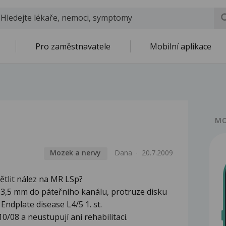
Pro zaměstnavatele
Mobilní aplikace
MO
Mozek a nervy
Dana
20.7.2009
ětlit nález na MR LSp?
 3,5 mm do páteřního kanálu, protruze disku
ndplate disease L4/5 1. st.
/08 a neustupují ani rehabilitaci.