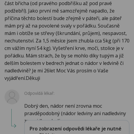
část břicha (od pravého podbřišku až pod pravé
podžebří). Jako první mě samozřejmě napadlo, že
příčina těchto bolestí bude zřejmě v páteři, ale páteř
mám prý až na povolené svaly v pořádku. Současně
mám i obtíže se střevy (škrundání, průjem), nespavost,
nechutenství. Za 1,5 měsíce jsem zhubla cca 5kg (při 170
cm vážím nyní 54 kg). Vyšetření krve, moči, stolice je v
pořádku. Mám strach, že by se mohlo díky tupým a již
delším bolestem v bedrech jednat o nádor v ledvině či
nadledvině? Je mi 26let Moc Vás prosím o Vaše
vyjádření.Děkuji
Odpovídá lékař:
Dobrý den, nádor není zrovna moc
pravděpodobný (nádor ledviny ani nadledviny
zpravidla nebolí...
Pro zobrazení odpovědi lékaře je nutné