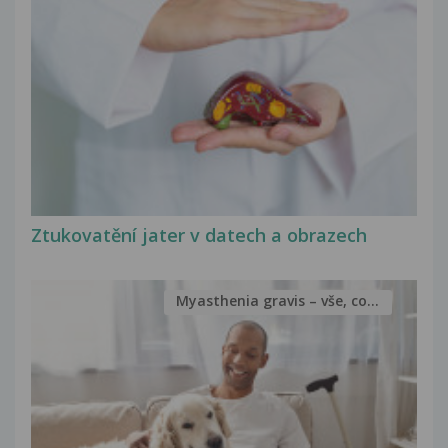
Ztukovatění jater v datech a obrazech
Myasthenia gravis – vše, co...