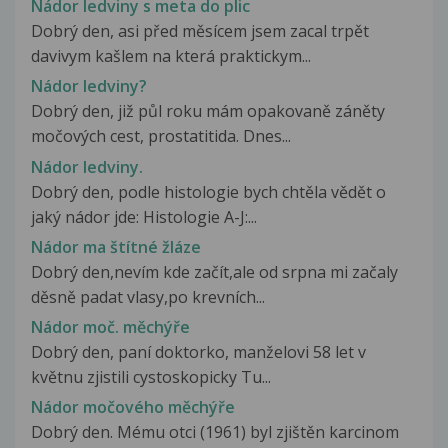
Nádor ledviny s meta do plic
Dobrý den, asi před měsícem jsem zacal trpět
davivym kašlem na která praktickym...
Nádor ledviny?
Dobrý den, již půl roku mám opakovaně záněty
močových cest, prostatitida. Dnes...
Nádor ledviny.
Dobrý den, podle histologie bych chtěla vědět o
jaký nádor jde: Histologie A-J:...
Nádor ma štítné žláze
Dobrý den,nevím kde začít,ale od srpna mi začaly
děsně padat vlasy,po krevních...
Nádor moč. měchýře
Dobrý den, paní doktorko, manželovi 58 let v
květnu zjistili cystoskopicky Tu...
Nádor močového měchýře
Dobrý den. Mému otci (1961) byl zjištěn karcinom