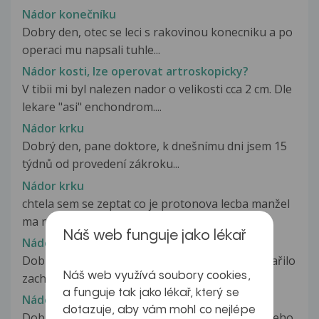
Nádor konečníku
Dobry den, otec se leci s rakovinou konecniku a po
operaci mu napsali tuhle...
Nádor kosti, lze operovat artroskopicky?
V tibii mi byl nalezen nador o velikosti cca 2 cm. Dle
lekare "asi" enchondrom....
Nádor krku
Dobrý den, pane doktore, k dnešnímu dni jsem 15
týdnů od provedení zákroku...
Nádor krku
chtela sem se zeptat co je protonova lecba manžel
ma rakovinu v krku jestli...
Náš web funguje jako lékař
Nádor krku
Dobrý den. Při operaci nádorů v krku se nepodařilo
Náš web využívá soubory cookies,
zachránit nervus accesorius...
a funguje tak jako lékař, který se
Nádor kůže
dotazuje, aby vám mohl co nejlépe
Dobrý den. Chtěla bych se zeptat. Mám 14-ti leteho