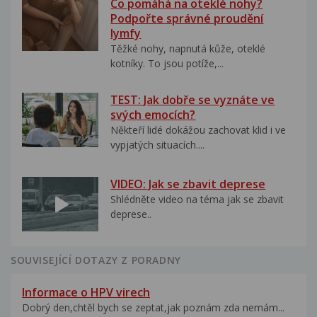
Co pomáhá na oteklé nohy?
Podpořte správné proudění
lymfy
Těžké nohy, napnutá kůže, oteklé
kotníky. To jsou potíže,...
TEST: Jak dobře se vyznáte ve
svých emocích?
Někteří lidé dokážou zachovat klid i ve
vypjatých situacích....
VIDEO: Jak se zbavit deprese
Shlédněte video na téma jak se zbavit
deprese..
SOUVISEJÍCÍ DOTAZY Z PORADNY
Informace o HPV virech
Dobrý den,chtěl bych se zeptat,jak poznám zda nemám...