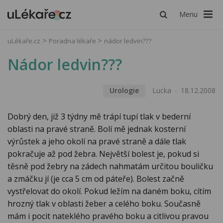
Menu
uLékaře.cz
Poradna lékaře
nádor ledvin???
Nádor ledvin???
Urologie
Lucka
18.12.2008
Dobrý den, již 3 týdny mě trápí tupí tlak v bederní
oblasti na pravé straně. Bolí mě jednak kosterní
výrůstek a jeho okolí na pravé straně a dále tlak
pokračuje až pod žebra. Největší bolest je, pokud si
těsně pod žebry na zádech nahmatám určitou bouličku
a zmáčku jí (je cca 5 cm od páteře). Bolest začně
vystřelovat do okolí. Pokud ležím na daném boku, cítím
hrozný tlak v oblasti žeber a celého boku. Současně
mám i pocit nateklého pravého boku a citlivou pravou