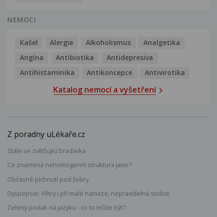
NEMOCI
Kašel
Alergie
Alkoholismus
Analgetika
Angína
Antibiotika
Antidepresiva
Antihistaminika
Antikoncepce
Antivirotika
Katalog nemocí a vyšetření
Z poradny uLékaře.cz
Stále se zvětšující bradavka
Co znamená nehomogenní struktura jater?
Občasné píchnutí pod žebry
Dyspepsie: Větry i při malé námaze, nepravidelná stolice
Zelený povlak na jazyku - co to může být?