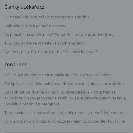
Články uLékaře.cz
13 situací, kdy je nutné volat záchrannou službu
Stáhněte si: První pomoc do kapsy
Co pomáhá na oteklé nohy? Podpořte správné proudění lymfy
TEST: Jak dobře se vyznáte ve svých emocích?
Výsledky testu EQ: Co prozradil váš emoční kompas?
Žena-in.cz
Kvůli migréně jsem málem neměla ani děti, svěřuje se Helena
Pět tipů, jak začít dokonalé ráno. Nevynechejte snídani ani protažení
Způsob, jak se díváme do mobilu, velmi zatěžuje krční páteř, se
skloněnou hlavou je to stejná zátěž, jak se 40 kilovým pytlem na krku,
vysvětluje přední fyzioterapeut
Tipy maminek, jak na svačiny, aby je děti nenosily nesnědené domů
Jídlo jako palivo pro běžce: Důležité je nejen to, co jíte, ale i kdy to jíte