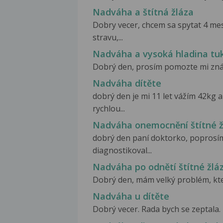
Nadváha a štítná žláza
Dobry vecer, chcem sa spytat 4 m
stravu,...
Nadváha a vysoká hladina tuk
Dobrý den, prosím pomozte mi znát s
Nadváha dítěte
dobrý den je mi 11 let vážím 42k
rychlou...
Nadváha onemocnění štítné ž
dobrý den paní doktorko, poprosím
diagnostikoval...
Nadváha po odnětí štítné žláz
Dobrý den, mám velký problém, kter
Nadváha u dítěte
Dobrý vecer. Rada bych se zeptala. 