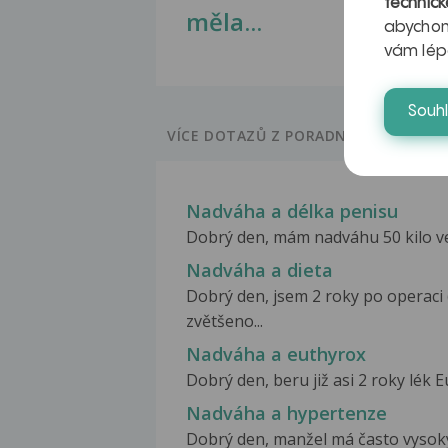
technick
měla...
abychom
vám lép
Souh
VÍCE DOTAZŮ Z PORADNY
Nadváha a délka penisu
Dobrý den, mám nadváhu 50 kilo ve 
Nadváha a dieta
Dobrý den, jsem 2 roky po operaci 
zvětšeno...
Nadváha a euthyrox
Dobrý den, beru již asi 2 roky lék E
Nadváha a hypertenze
Dobrý den, manžel má často vysoký 