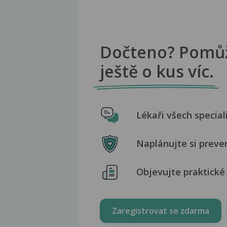
Dočteno? Pomů
ještě o kus víc.
Lékaři všech special
Naplánujte si preve
Objevujte praktické 
Zaregistrovat se zdarma