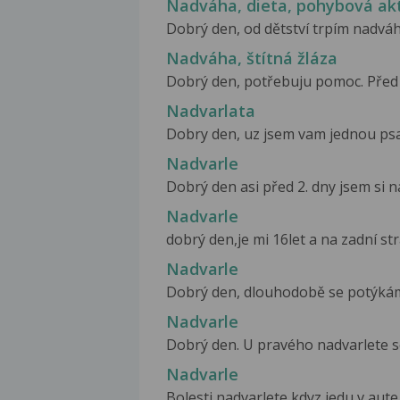
Nadváha, dieta, pohybová akt
Dobrý den, od dětství trpím nadváho
Nadváha, štítná žláza
Dobrý den, potřebuju pomoc. Před ro
Nadvarlata
Dobry den, uz jsem vam jednou psal 
Nadvarle
Dobrý den asi před 2. dny jsem si na
Nadvarle
dobrý den,je mi 16let a na zadní str
Nadvarle
Dobrý den, dlouhodobě se potýkám s
Nadvarle
Dobrý den. U pravého nadvarlete se 
Nadvarle
Bolesti nadvarlete kdyz jedu v aute ,c