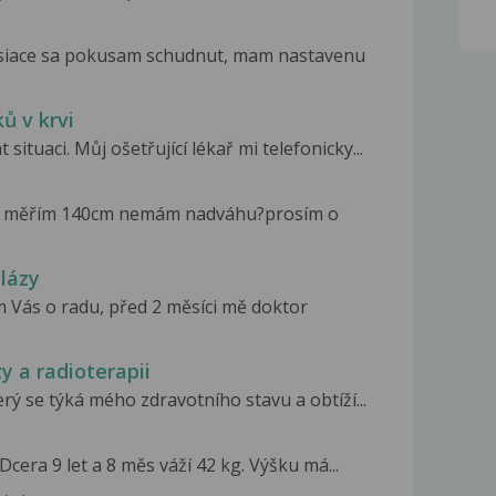
esiace sa pokusam schudnut, mam nastavenu
ů v krvi
ituaci. Můj ošetřující lékař mi telefonicky...
g a měřím 140cm nemám nadváhu?prosím o
lázy
 Vás o radu, před 2 měsíci mě doktor
y a radioterapii
ý se týká mého zdravotního stavu a obtíží...
Dcera 9 let a 8 měs váží 42 kg. Výšku má...