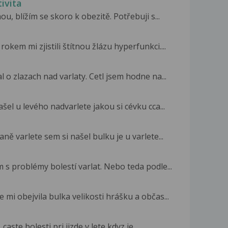
ivita
u, blížím se skoro k obezitě. Potřebuji s...
kem mi zjistili štítnou žlázu hyperfunkci....
o zlazach nad varlaty. Cetl jsem hodne na...
šel u levého nadvarlete jakou si cévku cca...
aně varlete sem si našel bulku je u varlete...
 problémy bolestí varlat. Nebo teda podle...
mi obejvila bulka velikosti hrášku a občas...
aste bolesti pri jizde v lete kdyz je...