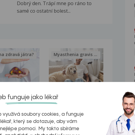
Dobrý den. Trápí mne po ráno to
samé co ostatní bolest...
na zdravá játra?
Myasthenia gravis – vše, co...
kovatění
Inovativní
b funguje jako lékař
r v datech a
léčba
 využívá soubory cookies, a funguje
azech
myastenie –
 lékař, který se dotazuje, aby vám
naděje pro ty,
 nejlépe pomoci. My takto sbíráme