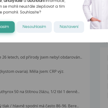
é
,
analytické
a
obchodní
informace,
kteří ji...
 se mohli neustále zlepšovat a tím
e pomohli. Souhlasíte?
lasím
Nesouhlasím
Nastavení
NE
26 letech, od přírody jsem nebyl obdarován...
(kystom ovaria). Měla jsem: CRP výz.
uthyrox 50 na štítnou žlázu, 1/2 tbl 1 denně...
tlak / hlavně spodní má často 86-96. Bere...