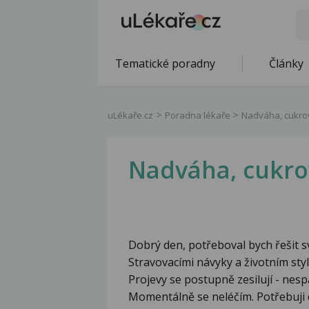
Tematické poradny
Články
uLékaře.cz
Poradna lékaře
Nadváha, cukro
Nadváha, cukr
Dobrý den, potřeboval bych řešit s
Stravovacími návyky a životním st
Projevy se postupně zesilují - nesp
Momentálně se neléčím. Potřebuji 