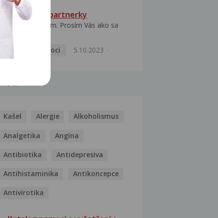
HPV typ 52 u partnerky
Dobrý deň prajem. Prosím Vás ako sa
dá vyliečiť vírus...
Pohlavní nemoci
5.10.2023
MOCI
Kašel
Alergie
Alkoholismus
Analgetika
Angína
Antibiotika
Antidepresiva
Antihistaminika
Antikoncepce
Antivirotika