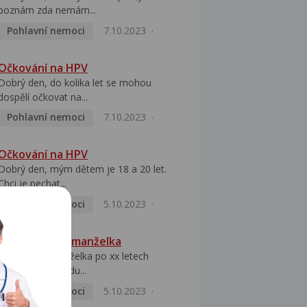
poznám zda nemám...
Pohlavní nemoci
7.10.2023
Očkování na HPV
Dobrý den, do kolika let se mohou
dospělí očkovat na...
Pohlavní nemoci
7.10.2023
Očkování na HPV
Dobrý den, mým dětem je 18 a 20 let.
Chci je nechat...
Pohlavní nemoci
5.10.2023
HPV pozitivní manželka
Dobrý den, manželka po xx letech
přivezla z Východu...
Pohlavní nemoci
5.10.2023