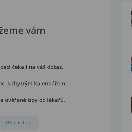
žeme vám
izací čekají na váš dotaz.
nci s chytrým kalendářem.
a ověřené tipy od lékařů.
Přihlásit se