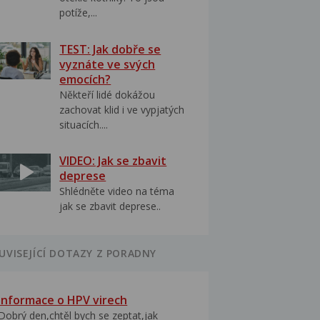
potíže,...
TEST: Jak dobře se
vyznáte ve svých
emocích?
Někteří lidé dokážou
zachovat klid i ve vypjatých
situacích....
VIDEO: Jak se zbavit
deprese
Shlédněte video na téma
jak se zbavit deprese..
UVISEJÍCÍ DOTAZY Z PORADNY
Informace o HPV virech
Dobrý den,chtěl bych se zeptat,jak