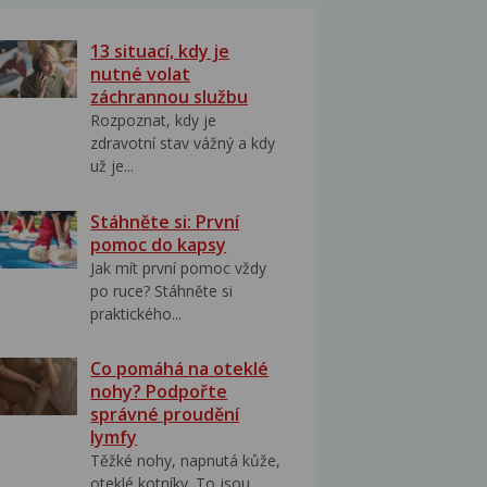
13 situací, kdy je
nutné volat
záchrannou službu
Rozpoznat, kdy je
zdravotní stav vážný a kdy
už je...
Stáhněte si: První
pomoc do kapsy
Jak mít první pomoc vždy
po ruce? Stáhněte si
praktického...
Co pomáhá na oteklé
nohy? Podpořte
správné proudění
lymfy
Těžké nohy, napnutá kůže,
oteklé kotníky. To jsou