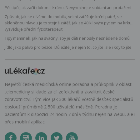
Pět tipů, jak začít dokonalé ráno. Nevynechejte snídani ani protažení
Způsob, jak se díváme do mobilu, velmi zatěžuje krční páteř, se
skloněnou hlavou je to stejná zátěž, jak se 40 kilovým pytlem na krku,
vysvětluje přední fyzioterapeut
Tipy maminek, jak na svačiny, aby je děti nenosily nesnědené domů
Jídlo jako palivo pro běžce: Důležité je nejen to, co jíte, ale i kdy to jíte
Největší česká medicínská online poradna a průkopník v oblasti
telemedicíny si klade za cíl zefektivnit a zkvalitnit české
zdravotnictví. Tým více jak 300 lékařů včetně desítek specialistů
obslouží průměrně 2 500 uživatelů měsíčně. Poradna je
pacientům k dispozici 24 hodin 7 dní v týdnu nejen na webu, ale i
přes mobilní aplikaci.