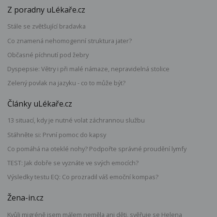
Z poradny uLékaře.cz
Stále se zvětšující bradavka
Co znamená nehomogenní struktura jater?
Občasné píchnutí pod žebry
Dyspepsie: Větry i při malé námaze, nepravidelná stolice
Zelený povlak na jazyku - co to může být?
Články uLékaře.cz
13 situací, kdy je nutné volat záchrannou službu
Stáhněte si: První pomoc do kapsy
Co pomáhá na oteklé nohy? Podpořte správné proudění lymfy
TEST: Jak dobře se vyznáte ve svých emocích?
Výsledky testu EQ: Co prozradil váš emoční kompas?
Žena-in.cz
Kvůli migréně jsem málem neměla ani děti, svěřuje se Helena