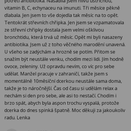
potřetí antibiotika. Nasadila jsem hlívu ustřičnou,
vitamin B, C, echynaceu na imunuti. Tři měsíce pěkně
dlabala. Jen jsem to vše dojedla tak měsíc na to opět.
Tentokrát střevních chřipka. Jen jsem se vzpamatovala
ze střevní chřipky dostala jsem velmi ošklivou
bronchtidu, která trvá už měsíc. Opět mi byli nasazeny
antibiotika. Jsem už z toho věčného marodění unavená.
U všeho se zadýchám a hrozně se potím. Přitom se
snažím být neustále venku, chodím mezi lidi. Jím hodně
ovoce, zeleniny. Už opravdu nevím, co víc pro sebe
udělat. Manžel pracuje v zahraničí, takže jsem s
momentálně 10měsíční dcerkou neustále sama doma,
takže je to náročnější. Čas od času si udělám relax a
nechám si den pro sebe, ale asi to nestačí. Chodím i
brzo spát, abych byla aspon trochu vyspalá, protože
dcerka do dnes spinká špatně. Moc děkuji za jakoukoliv
radu. Lenka