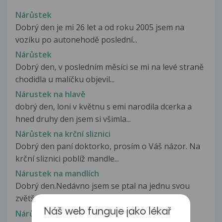
Nárůstek
Dobrý den je mi 26 let a od roku 2005 jsem na
vozíku po autonehodě poslední...
Nárůstek
Dobrý den, v posledním měsíci se mi na levé straně
chodidla u malíčku objevil...
Nárustek na hlavě
dobrý den, loni v květnu s emi narodila dcerka a
hned druhy den jsem si všimla...
Nárůstek na krční sliznici
Dobrý den paní doktorko, prosím o Váš názor. Na
krční sliznici poblíž mandle...
Nárustek na mandlích
Dobrý den.Nedávno jsem se ptal na jednu svou
zvětšenou mandli. Levá mandle mi...
Náš web funguje jako lékař
Nárůstek na páteři