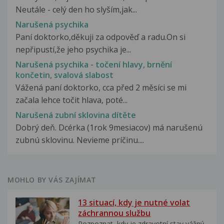
Neutále - celý den ho slyším,jak...
Narušená psychika
Paní doktorko,děkuji za odpověď a radu.On si
nepřipustí,že jeho psychika je...
Narušená psychika - točení hlavy, brnění
končetin, svalová slabost
Vážená paní doktorko, cca před 2 měsíci se mi
začala lehce točit hlava, poté...
Narušená zubní sklovina dítěte
Dobrý deň. Dcérka (1rok 9mesiacov) má narušenú
zubnú sklovinu. Nevieme príčinu....
MOHLO BY VÁS ZAJÍMAT
13 situací, kdy je nutné volat
záchrannou službu
Rozpoznat, kdy je zdravotní stav vážný