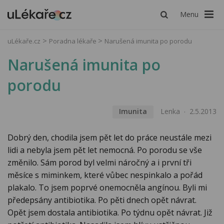
Menu
uLékaře.cz
Poradna lékaře
Narušená imunita po porodu
Narušená imunita po
porodu
Imunita
Lenka
2.5.2013
Dobrý den, chodila jsem pět let do práce neustále mezi
lidi a nebyla jsem pět let nemocná. Po porodu se vše
změnilo. Sám porod byl velmi náročný a i první tři
měsíce s miminkem, které vůbec nespinkalo a pořád
plakalo. To jsem poprvé onemocněla angínou. Byli mi
předepsány antibiotika. Po pěti dnech opět návrat.
Opět jsem dostala antibiotika. Po týdnu opět návrat. Již