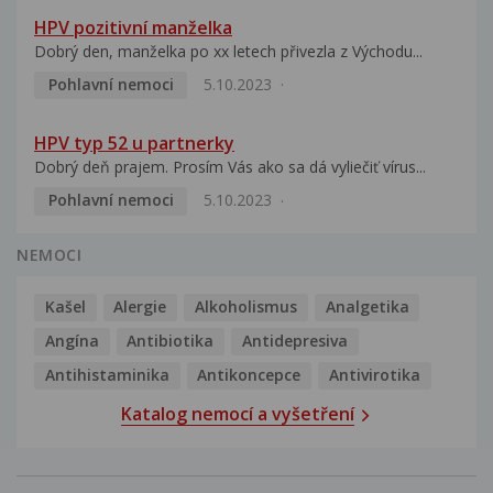
HPV pozitivní manželka
Dobrý den, manželka po xx letech přivezla z Východu...
Pohlavní nemoci
5.10.2023
HPV typ 52 u partnerky
Dobrý deň prajem. Prosím Vás ako sa dá vyliečiť vírus...
Pohlavní nemoci
5.10.2023
NEMOCI
Kašel
Alergie
Alkoholismus
Analgetika
Angína
Antibiotika
Antidepresiva
Antihistaminika
Antikoncepce
Antivirotika
Katalog nemocí a vyšetření