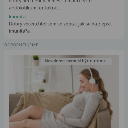
dobrý den během 6 měsíců mam čtvrté
antibiotikum tentokrát...
Imunita
Dobry vecer,chtel sem se zeptat jak se da zlepsit
imunita?a...
DOPORUČUJEME
Nevolnost nemusí být nutnou...