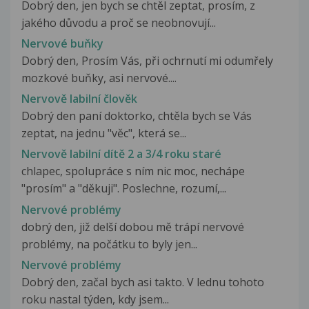
Dobrý den, jen bych se chtěl zeptat, prosím, z
jakého důvodu a proč se neobnovují...
Nervové buňky
Dobrý den, Prosím Vás, při ochrnutí mi odumřely
mozkové buňky, asi nervové....
Nervově labilní člověk
Dobrý den paní doktorko, chtěla bych se Vás
zeptat, na jednu "věc", která se...
Nervově labilní dítě 2 a 3/4 roku staré
chlapec, spolupráce s ním nic moc, nechápe
"prosím" a "děkuji". Poslechne, rozumí,...
Nervové problémy
dobrý den, již delší dobou mě trápí nervové
problémy, na počátku to byly jen...
Nervové problémy
Dobrý den, začal bych asi takto. V lednu tohoto
roku nastal týden, kdy jsem...