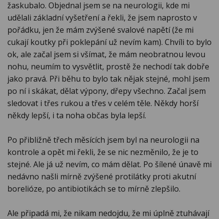
žaskubalo. Objednal jsem se na neurologii, kde mi
udělali základní vyšetření a řekli, že jsem naprosto v
pořádku, jen že mám zvýšené svalové napětí (že mi
cukají koutky při poklepání už nevím kam). Chvíli to bylo
ok, ale začal jsem si všímat, že mám neobratnou levou
nohu, neumím to vysvětlit, prostě že nechodí tak dobře
jako pravá. Při běhu to bylo tak nějak stejné, mohl jsem
po ní i skákat, dělat výpony, dřepy všechno. Začal jsem
sledovat i třes rukou a třes v celém těle. Někdy horší
někdy lepší, i ta noha občas byla lepší.
Po přibližně třech měsících jsem byl na neurologii na
kontrole a opět mi řekli, že se nic nezměnilo, že je to
stejné. Ale já už nevím, co mám dělat. Po šílené únavě mi
nedávno našli mírně zvýšené protilátky proti akutní
borelióze, po antibiotikách se to mírně zlepšilo.
Ale připadá mi, že nikam nedojdu, že mi úplně ztuhávají