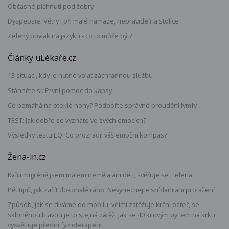
Občasné píchnutí pod žebry
Dyspepsie: Větry i při malé námaze, nepravidelná stolice
Zelený povlak na jazyku - co to může být?
Články uLékaře.cz
13 situací, kdy je nutné volat záchrannou službu
Stáhněte si: První pomoc do kapsy
Co pomáhá na oteklé nohy? Podpořte správné proudění lymfy
TEST: Jak dobře se vyznáte ve svých emocích?
Výsledky testu EQ: Co prozradil váš emoční kompas?
Žena-in.cz
Kvůli migréně jsem málem neměla ani děti, svěřuje se Helena
Pět tipů, jak začít dokonalé ráno. Nevynechejte snídani ani protažení
Způsob, jak se díváme do mobilu, velmi zatěžuje krční páteř, se
skloněnou hlavou je to stejná zátěž, jak se 40 kilovým pytlem na krku,
vysvětluje přední fyzioterapeut