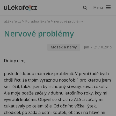
Menu
uLékaře.cz
Poradna lékaře
nervové problémy
Nervové problémy
Mozek a nervy
Jan
21.10.2015
Dobrý den,
poslední dobou mám více problémů. V první řadě bych
chtěl říct, že trpím výraznou nosofobií, pro kterou jsem
se i léčil, takže jsem byl schopný si vsugerovat cokoliv.
Ale moje potíže začaly v dubnu letošního roky, kdy mi
vyvrátili leukémii. Objevil se strach z ALS a začaly mi
cukat svaly po celém těle. Od očního víčka, lýtek,
chodidel, po záda a ústní koutek, občas i na hlavě mi