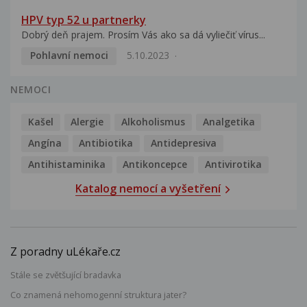
HPV typ 52 u partnerky
Dobrý deň prajem. Prosím Vás ako sa dá vyliečiť vírus...
Pohlavní nemoci
5.10.2023
NEMOCI
Kašel
Alergie
Alkoholismus
Analgetika
Angína
Antibiotika
Antidepresiva
Antihistaminika
Antikoncepce
Antivirotika
Katalog nemocí a vyšetření
Z poradny uLékaře.cz
Stále se zvětšující bradavka
Co znamená nehomogenní struktura jater?