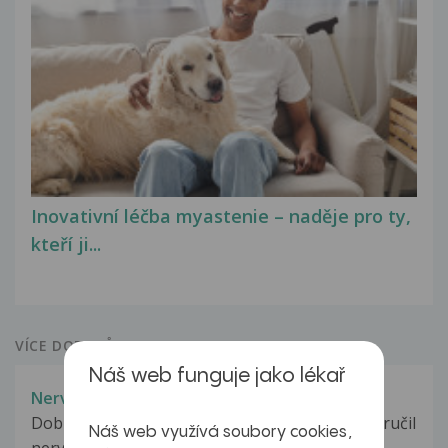
Inovativní léčba myastenie – naděje pro ty,
kteří ji...
VÍCE DOTAZŮ Z PORADNY
Náš web funguje jako lékař
Nervosvalová poradna
Dobrý den chtěla bych se zeptat,lékař mě doporučil
Náš web využívá soubory cookies,
nervosvalovou poradnu ale...