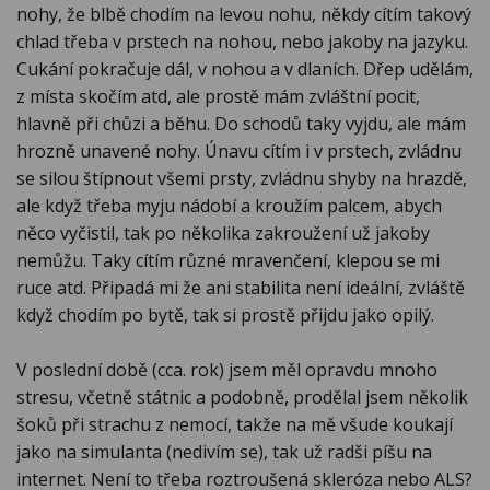
nohy, že blbě chodím na levou nohu, někdy cítím takový
chlad třeba v prstech na nohou, nebo jakoby na jazyku.
Cukání pokračuje dál, v nohou a v dlaních. Dřep udělám,
z místa skočím atd, ale prostě mám zvláštní pocit,
hlavně při chůzi a běhu. Do schodů taky vyjdu, ale mám
hrozně unavené nohy. Únavu cítím i v prstech, zvládnu
se silou štípnout všemi prsty, zvládnu shyby na hrazdě,
ale když třeba myju nádobí a kroužím palcem, abych
něco vyčistil, tak po několika zakroužení už jakoby
nemůžu. Taky cítím různé mravenčení, klepou se mi
ruce atd. Připadá mi že ani stabilita není ideální, zvláště
když chodím po bytě, tak si prostě přijdu jako opilý.
V poslední době (cca. rok) jsem měl opravdu mnoho
stresu, včetně státnic a podobně, prodělal jsem několik
šoků při strachu z nemocí, takže na mě všude koukají
jako na simulanta (nedivím se), tak už radši píšu na
internet. Není to třeba roztroušená skleróza nebo ALS?