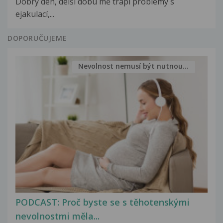
Dobrý den, delší dobu mě trápí problémy s
ejakulací,...
DOPORUČUJEME
Nevolnost nemusí být nutnou...
PODCAST: Proč byste se s těhotenskými
nevolnostmi měla...