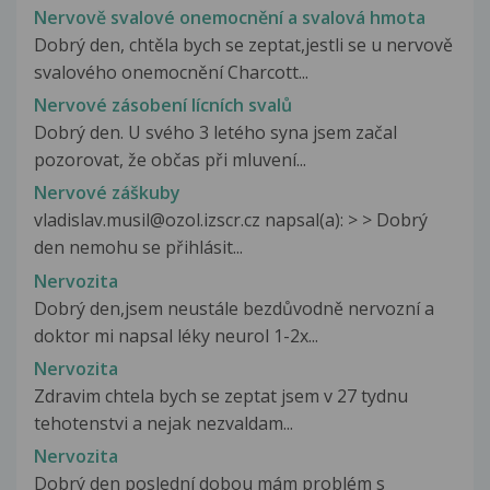
Nervově svalové onemocnění a svalová hmota
Dobrý den, chtěla bych se zeptat,jestli se u nervově
svalového onemocnění Charcott...
Nervové zásobení lícních svalů
Dobrý den. U svého 3 letého syna jsem začal
pozorovat, že občas při mluvení...
Nervové záškuby
vladislav.musil@ozol.izscr.cz napsal(a): > > Dobrý
den nemohu se přihlásit...
Nervozita
Dobrý den,jsem neustále bezdůvodně nervozní a
doktor mi napsal léky neurol 1-2x...
Nervozita
Zdravim chtela bych se zeptat jsem v 27 tydnu
tehotenstvi a nejak nezvaldam...
Nervozita
Dobrý den poslední dobou mám problém s