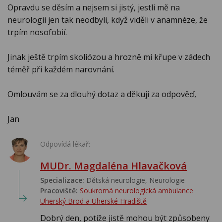
Opravdu se děsím a nejsem si jistý, jestli mě na
neurologii jen tak neodbyli, když viděli v anamnéze, že
trpím nosofobií.
Jinak ještě trpím skoliózou a hrozně mi křupe v zádech
téměř při každém narovnání.
Omlouvám se za dlouhý dotaz a děkuji za odpověď,
Jan
Odpovídá lékař:
MUDr. Magdaléna Hlavačková
Specializace:
Dětská neurologie, Neurologie
Pracoviště:
Soukromá neurologická ambulance
Uherský Brod a Uherské Hradiště
Dobrý den, potíže jistě mohou být způsobeny