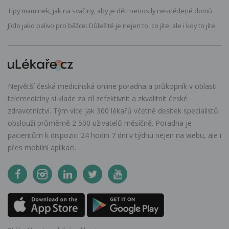
Tipy maminek, jak na svačiny, aby je děti nenosily nesnědené domů
Jídlo jako palivo pro běžce: Důležité je nejen to, co jíte, ale i kdy to jíte
Největší česká medicínská online poradna a průkopník v oblasti
telemedicíny si klade za cíl zefektivnit a zkvalitnit české
zdravotnictví. Tým více jak 300 lékařů včetně desítek specialistů
obslouží průměrně 2 500 uživatelů měsíčně. Poradna je
pacientům k dispozici 24 hodin 7 dní v týdnu nejen na webu, ale i
přes mobilní aplikaci.