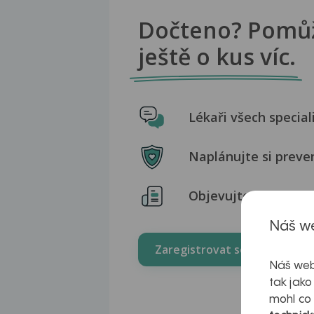
Dočteno? Pomů
ještě o kus víc.
Lékaři všech special
Naplánujte si preve
Objevujte praktické 
Náš we
Zaregistrovat se zdarma
Náš web
tak jako
mohl co