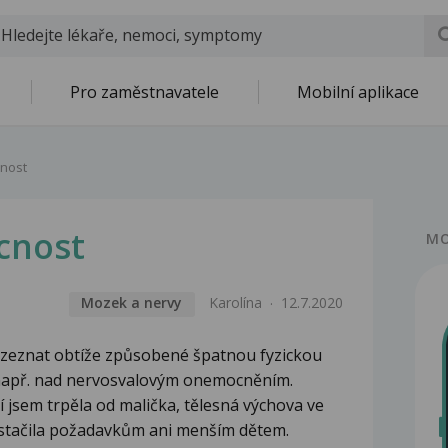
Pro zaměstnavatele
Mobilní aplikace
nost
cnost
MO
Mozek a nervy
Karolína
12.7.2020
 rozeznat obtíže způsobené špatnou fyzickou
e např. nad nervosvalovým onemocněním.
 jsem trpěla od malička, tělesná výchova ve
estačila požadavkům ani menším dětem.