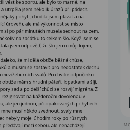
ili vést ke sportu, ale bylo to marné, na
 a utrpěla jsem několik úrazů při pádech.
nějaký pohyb, chodila jsem plavat a na
ící úroveň), ale má výkonnost se místo
sem si po pár minutách musela sednout na zem,
čkoliv na začátku to celkem šlo. Když jsem se
stala jsem odpověď, že šlo jen o můj dojem,
.
 daleko, že mi dělá obtíže běžná chůze,
oků a musím se zastavit pro nedostatek dechu
 a mezižeberních svalů. Po chvilce odpočinku
obtíže mám s hrudní páteří, lopatkami a šíjí,
pory zad a po delší chůzi se rozvíjí migréna. Z
i rezignovat na každoroční dovolenou v
dnu, ale jen jednou, při opakovaných pohybech
 mne musí někdo zvednout, svaly mne
ec nebyly moje. Chodím roky po různých
MO
ne předávají mezi sebou, ale nenacházejí