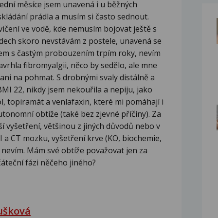
lední měsíce jsem unavená i u běžných
skládání prádla a musím si často sednout.
cvičení ve vodě, kde nemusím bojovat ještě s
endech skoro nevstávám z postele, unavená se
kem s častým probouzením trpím roky, nevím
avrhla fibromyalgii, něco by sedělo, ale mne
 ani na pohmat. S drobnými svaly distálně a
 22, nikdy jsem nekouřila a nepiju, jako
, topiramát a venlafaxin, které mi pomáhají i
utonomní obtíže (také bez zjevné příčiny). Za
í vyšetření, většinou z jiných důvodů nebo v
RI a CT mozku, vyšetření krve (KO, biochemie,
už nevím. Mám své obtíže považovat jen za
čáteční fázi něčeho jiného?
ušková