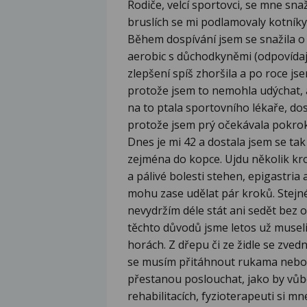
Rodiče, velcí sportovci, se mne snaž
bruslích se mi podlamovaly kotníky
Během dospívání jsem se snažila o 
aerobic s důchodkyněmi (odpovídaj
zlepšení spíš zhoršila a po roce j
protože jsem to nemohla udýchat, a
na to ptala sportovního lékaře, do
protože jsem prý očekávala pokrok
Dnes je mi 42 a dostala jsem se tak
zejména do kopce. Ujdu několik kr
a pálivé bolesti stehen, epigastria
mohu zase udělat pár kroků. Stejné 
nevydržím déle stát ani sedět bez o
těchto důvodů jsme letos už musel
horách. Z dřepu či ze židle se zve
se musím přitáhnout rukama nebo
přestanou poslouchat, jako by vůb
rehabilitacích, fyzioterapeuti si m