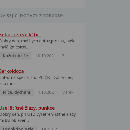
UVISEJÍCÍ DOTAZY Z PORADNY
Seborhea ve kštici
Dobry den, mel bych dotaz,prosbu, naše
malá 2mesicni...
Kožní obtíže
10.10.2021
P
Sarkoidoza
dotaz na specialistu: PLICNÍ Dobrý den,
je u mne...
Plíce, dýchání
1.10.2021
Marek
Uzel štítné žlázy, punkce
Dobrý den, při UTZ vyšetření štítné žlázy
mi byl objeven...
Endokrinologie
14.7.2021