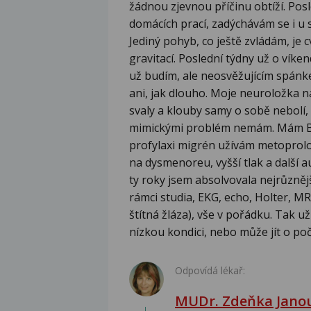
žádnou zjevnou příčinu obtíží. Pos
domácích prací, zadýchávám se i u 
Jediný pohyb, co ještě zvládám, je 
gravitací. Poslední týdny už o vík
už budím, ale neosvěžujícím spán
ani, jak dlouho. Moje neuroložka n
svaly a klouby samy o sobě nebolí,
mimickými problém nemám. Mám BMI
profylaxi migrén užívám metoprolol
na dysmenoreu, vyšší tlak a další a
ty roky jsem absolvovala nejrůznějš
rámci studia, EKG, echo, Holter, M
štítná žláza), vše v pořádku. Tak 
nízkou kondici, nebo může jít o po
Odpovídá lékař:
MUDr. Zdeňka Jano