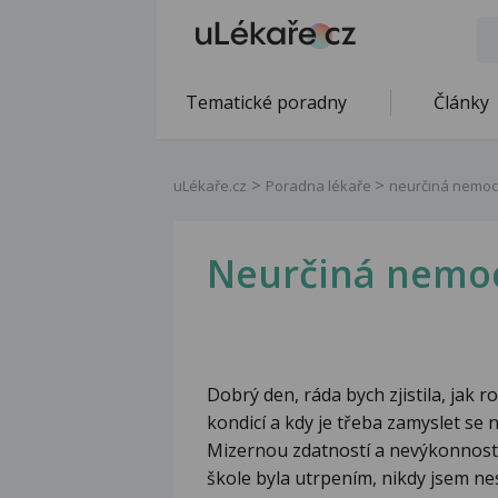
Tematické poradny
Články
uLékaře.cz
Poradna lékaře
neurčiná nemoc
Neurčiná nemo
Dobrý den, ráda bych zjistila, jak
kondicí a kdy je třeba zamyslet s
Mizernou zdatností a nevýkonností
škole byla utrpením, nikdy jsem n