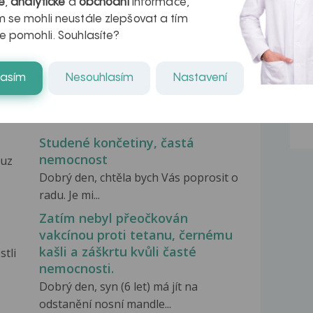
é
,
analytické
a
obchodní
informace,
 se mohli neustále zlepšovat a tím
e pomohli. Souhlasíte?
lasím
Nesouhlasím
Nastavení
Studené končetiny, častá
nemocnost
 uz
Dobrý den, chtěla bych Vás poprosit o
radu. Je mi...
Zatím nebyl přeočkován
vakcínou proti tetanu, černému
kašli a záškrtu kvůli časté
stli
nemocnosti.
Dobrý den, syn (6 let) má jít na
odstanění nosní mandle...