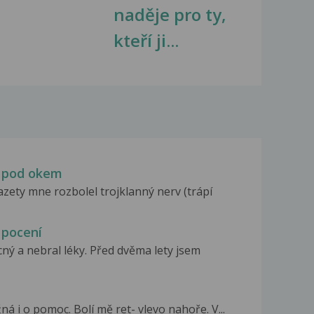
naděje pro ty,
kteří ji...
y pod okem
zety mne rozbolel trojklanný nerv (trápí
 pocení
ný a nebral léky. Před dvěma lety jsem
 i o pomoc. Bolí mě ret- vlevo nahoře. V...