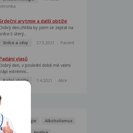
Veronika
Srdeční arytmie a další obtíže
Dobrý den,chtěla by jsem se zeptat na
srdce.S úterý...
Srdce a cévy
27.5.2021
Pacient
Padání vlasů
Dobrý den, v poslední době mě velmi
trápí extrémní...
Kožní obtíže
1.4.2021
Alice
MOCI
Kašel
Alergie
Alkoholismus
Analgetika
Angína