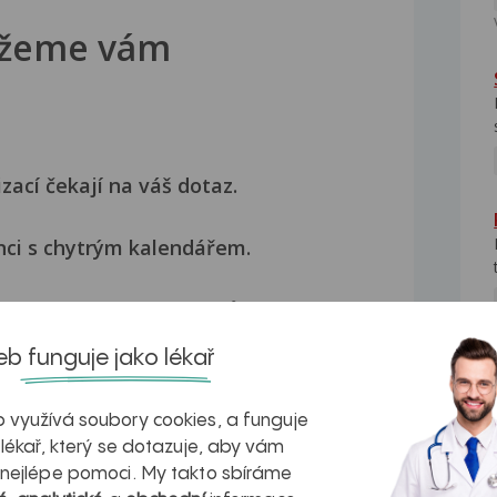
žeme vám
izací čekají na váš dotaz.
nci s chytrým kalendářem.
a ověřené tipy od lékařů.
b funguje jako lékař
NE
Přihlásit se
 využívá soubory cookies, a funguje
 lékař, který se dotazuje, aby vám
 nejlépe pomoci. My takto sbíráme