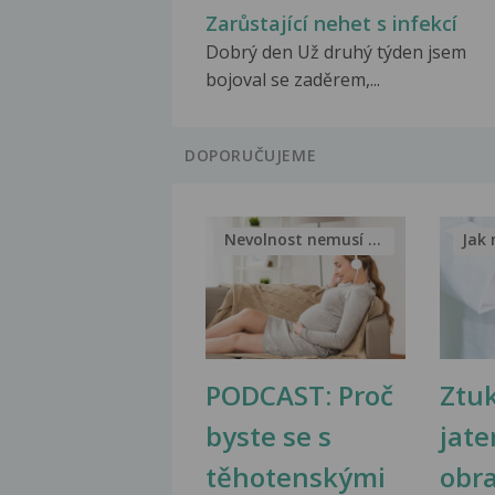
Zarůstající nehet s infekcí
Dobrý den Už druhý týden jsem
bojoval se zaděrem,...
DOPORUČUJEME
Nevolnost nemusí být nutnou...
Jak 
PODCAST: Proč
Ztu
byste se s
jate
těhotenskými
obr