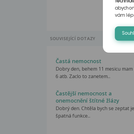
technick
abychom
vám lép
Souh
SOUVISEJÍCÍ DOTAZY
Častá nemocnost
Dobry den, behem 11 mesicu mam
6 atb. Zaclo to zanetem...
Častější nemocnost a
onemocnění štítné žlázy
Dobrý den. Chtěla bych se zeptat je
špatná funkce...