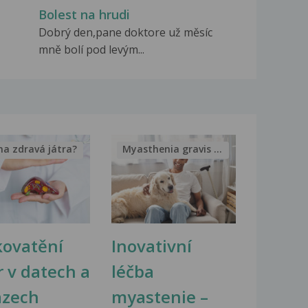
Bolest na hrudi
Dobrý den,pane doktore už měsíc
mně bolí pod levým...
na zdravá játra?
Myasthenia gravis – vše, co...
kovatění
Inovativní
r v datech a
léčba
azech
myastenie –