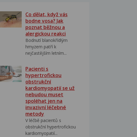
Co dělat, když vás
bodne vosa? Jak
poznat běžnou a
alergickou reakci
Bodnutí blanokřídlým
hmyzem patří k
nejčastějším letním...
Pacienti s
hypertrofickou
obstrukční
kardiomyopatií se už
nebudou muset
spoléhat jen na
invazivní léčebné
metody
V léčbě pacientů s
obstrukční hypertrofickou
kardiomyopatií...