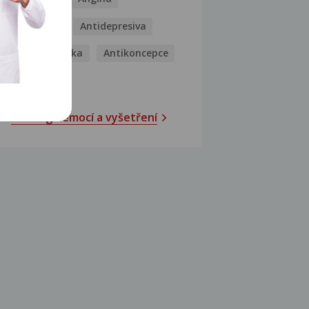
Antibiotika
Antidepresiva
Antihistaminika
Antikoncepce
Antivirotika
Katalog nemocí a vyšetření