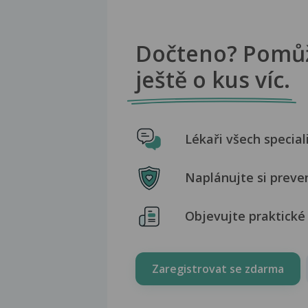
Dočteno? Pomů
ještě o kus víc.
Lékaři všech special
Naplánujte si preve
Objevujte praktické 
Zaregistrovat se zdarma