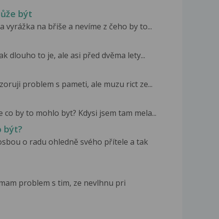
může být
a vyrážka na břiše a nevíme z čeho by to...
k dlouho to je, ale asi před dvěma lety...
ruji problem s pameti, ale muzu rict ze...
e co by to mohlo byt? Kdysi jsem tam mela...
o být?
osbou o radu ohledně svého přítele a tak
z mam problem s tim, ze nevlhnu pri