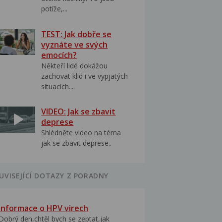
potíže,...
TEST: Jak dobře se
vyznáte ve svých
emocích?
Někteří lidé dokážou
zachovat klid i ve vypjatých
situacích....
VIDEO: Jak se zbavit
deprese
Shlédněte video na téma
jak se zbavit deprese..
UVISEJÍCÍ DOTAZY Z PORADNY
Informace o HPV virech
Dobrý den,chtěl bych se zeptat,jak