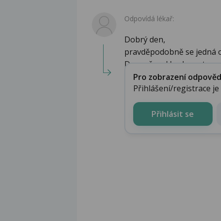
Odpovídá lékař:
Dobrý den,
pravděpodobně se jedná o
Doporčoval bych proto ...
Pro zobrazení odpovědi 
Přihlášení/registrace j
Přihlásit se