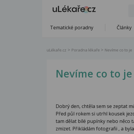
Tematické poradny
Články
uLékaře.cz
Poradna lékaře
Nevíme co to je
Nevíme co to je
Dobrý den, chtěla sem se zeptat m
Před půl rokem si utrhl kousek jezd
tam dělat bílé pupínky nebo něco 
zmizet. Přikládám fotografii , a by