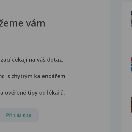
žeme vám
izací čekají na váš dotaz.
nci s chytrým kalendářem.
a ověřené tipy od lékařů.
Přihlásit se