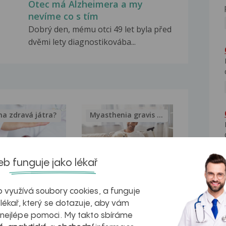
Otec má Alzheimera a my
nevíme co s tím
Dobrý den, mému otci 49 let byla před
dvěmi lety diagnostikovába...
na zdravá játra?
Myasthenia gravis – vše, co...
b funguje jako lékař
kovatění
Inovativní
 využívá soubory cookies, a funguje
r v datech a
léčba
 lékař, který se dotazuje, aby vám
 nejlépe pomoci. My takto sbíráme
azech
myastenie –