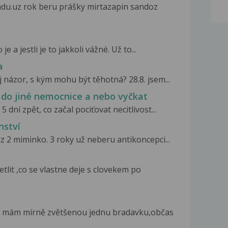
adu.uz rok beru prášky mirtazapin sandoz
e a jestli je to jakkoli vážné. Už to...
a
 názor, s kým mohu být těhotná? 28.8. jsem...
t do jiné nemocnice a nebo vyčkat
 5 dní zpět, co začal pociťovat necitlivost...
nství
z 2 miminko. 3 roky už neberu antikoncepci...
tlit ,co se vlastne deje s clovekem po
 mám mírně zvětšenou jednu bradavku,občas