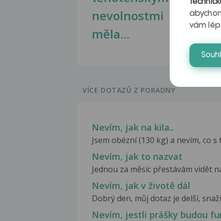
technick
nevolnostmi
abychom
vám lép
měla...
Souh
VÍCE DOTAZŮ Z PORADNY
Nevím, jak na kila..
Jsem obézní (130 kg) a nevím, co s 
Nevím, jak to nazvat
Jednou za měsíc přestávám vidět na 
Nevím, jak v životě dál
Dobrý den, můj dotaz je delší, snaži
Nevím, jestli prášky budou f