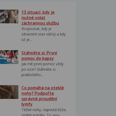
13 situací, kdy je
nutné volat
záchrannou službu
Rozpoznat, kdy je
zdravotní stav vážný a kdy
už je...
Stáhněte si: První
pomoc do kapsy
Jak mít první pomoc vždy
po ruce? Stáhněte si
praktického...
Co pomáhá na oteklé
nohy? Podpořte
správné proudění
lymfy
Těžké nohy, napnutá kůže,
oteklé kotníky. To jsou