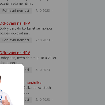
poznám zda nemám...
Pohlavní nemoci
7.10.2023
Očkování na HPV
Dobrý den, do kolika let se mohou
dospělí očkovat na...
Pohlavní nemoci
7.10.2023
Očkování na HPV
Dobrý den, mým dětem je 18 a 20 let.
Chci je nechat...
Pohlavní nemoci
5.10.2023
HPV pozitivní manželka
Dobrý den, manželka po xx letech
přivezla z Východu...
Pohlavní nemoci
5.10.2023