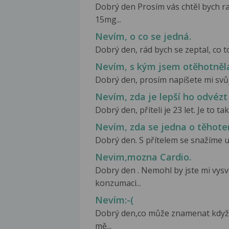
Dobrý den Prosím vás chtěl bych r
15mg...
Nevím, o co se jedná.
Dobrý den, rád bych se zeptal, co to j
Nevím, s kým jsem otěhotněl
Dobrý den, prosím napíšete mi svůj
Nevím, zda je lepší ho odvéz
Dobrý den, příteli je 23 let. Je to tak
Nevím, zda se jedna o těhote
Dobrý den. S přítelem se snažíme u
Nevim,mozna Cardio.
Dobry den . Nemohl by jste mi vysve
konzumaci...
Nevím:-(
Dobrý den,co může znamenat když
mě...