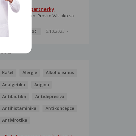
HPV typ 52 u partnerky
Dobrý deň prajem. Prosím Vás ako sa
dá vyliečiť vírus...
Pohlavní nemoci
5.10.2023
MOCI
Kašel
Alergie
Alkoholismus
Analgetika
Angína
Antibiotika
Antidepresiva
Antihistaminika
Antikoncepce
Antivirotika