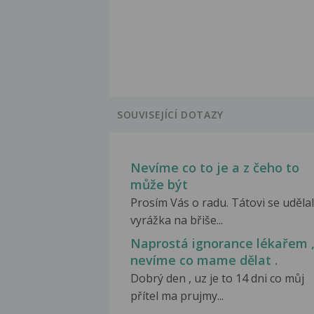
SOUVISEJÍCÍ DOTAZY
Nevíme co to je a z čeho to
může být
Prosím Vás o radu. Tátovi se uděla
vyrážka na břiše...
Naprostá ignorance lékařem 
nevíme co mame dělat .
Dobrý den , uz je to 14 dni co můj
přítel ma prujmy...