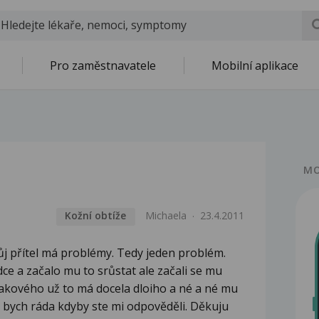
Pro zaměstnavatele
Mobilní aplikace
MO
Kožní obtíže
Michaela
23.4.2011
ůj přítel má problémy. Tedy jeden problém.
ce a začalo mu to srůstat ale začali se mu
takového už to má docela dloiho a né a né mu
la bych ráda kdyby ste mi odpověděli. Děkuju