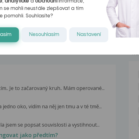
é
,
analytické
a
obchodní
informace,
naděje pro ty,
 se mohli neustále zlepšovat a tím
e pomohli. Souhlasíte?
kteří ji...
lasím
Nesouhlasím
Nastavení
NE
tím.. Je to začarovaný kruh.. Mám operované...
jedno oko, vidím na něj jen tmu a v té tmě...
la jsem se popsat souvislosti a vystihnout...
ungovat jako předtím?