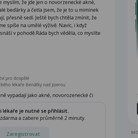
ale myslím, že jde jen o novorzenecké akné,
é beďárky a četla jsem, že je to u miminek
í, přesně sedí. Ještě bych chtěla zmínit, že
e spíše na umělé výživě. Navíc, i když
 snáší v pohodě.Ráda bych věděla, co myslíte
tví pro dospělé
kého lékaře Benátky nad Jizerou
ně vypadají jako akné, novorozenecké či
lékaře je nutné se přihlásit.
e zdarma a zabere průměrně 2 minuty.
MO
Zaregistrovat