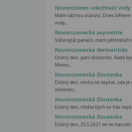
Novorozenec-vdechnutí vody
Mám vážnou starost. Dnes během k
vody...
Novorozenecká asymetrie
Vážený(á) pane(í), mám pětiměsíční 
Novorozenecka dermatitida
Dobry den, pani doktorko. Rada by
Memu...
Novorozenecká žloutenka
Dobry den, mohu se zeptat, zda je
miminko...
Novorozenecká žloutenka
Dobrý den, chtěla bych se Vás zepta
Novorozenecká žloutenka
Dobrý den, 25.5.2021 se mi narodil 