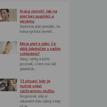
Krása zevnitř. Jak na
pleť bez pupínků a
ekzému
Skutečně platí pravidlo, že
krása vychází zevnitř....
Moje pleť a jídlo: Co
dělá jídelníček s naším
vzhledem?
Vlasy, nehty a kůže
prozradí, v čem má náš
jídelníček...
13 situací, kdy je
nutné volat
záchrannou službu
Rozpoznat, kdy je
zdravotní stav vážný a kdy
už je...