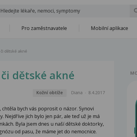
Pro zaměstnavatele
Mobilní aplikace
či dětské akné
či dětské akné
MO
Kožní obtíže
Diana
8.4.2017
chtěla bych vás poprosit o názor. Synovi
y. Nejdříve jich bylo jen pár, ale teď už je má
ínkách. Byla jsem dnes u naší dětské doktorky,
iagnózu od pasu, že máme jet do nemocnice.