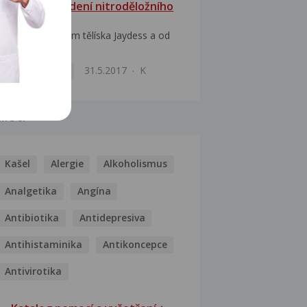
Akné po zavedení nitroděložního
tělíska
Dobrý večer. Mám tělíska Jaydess a od
jeho zavedení...
Kožní obtíže
31.5.2017
K
MOCI
Kašel
Alergie
Alkoholismus
Analgetika
Angína
Antibiotika
Antidepresiva
Antihistaminika
Antikoncepce
Antivirotika