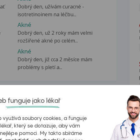
ať
Dobrý den, užívám curacné -
isotretinoinem na léčbu...
Akné
ě
Dobrý den, už 2 roky mám velmi
rozšířené akné po celém...
Akné
Dobrý den, již cca 2 měsíce mám
problémy s pletí a...
b funguje jako lékař
na zdravá játra?
Myasthenia gravis – vše, co...
 využívá soubory cookies, a funguje
 lékař, který se dotazuje, aby vám
 nejlépe pomoci. My takto sbíráme