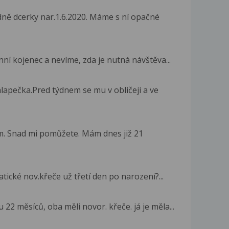
ně dcerky nar.1.6.2020. Máme s ní opačné
ní kojenec a nevíme, zda je nutná návštěva...
apečka.Pred týdnem se mu v obličeji a ve
m. Snad mi pomůžete. Mám dnes již 21
ické nov.křeče už třetí den po narození?...
2 měsíců, oba měli novor. křeče. já je měla...