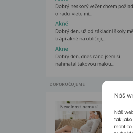
Dobrý neskorý večer chcem požiad
o radu. viete mi...
Akné
Dobrý den, už od základní školy m
trápí akné na obličeji,...
Akne
Dobrý den, dnes ráno jsem si
nahmatal takovou malou...
DOPORUČUJEME
Náš we
Nevolnost nemusí být nutnou...
Jak 
Náš web
tak jako
mohl co