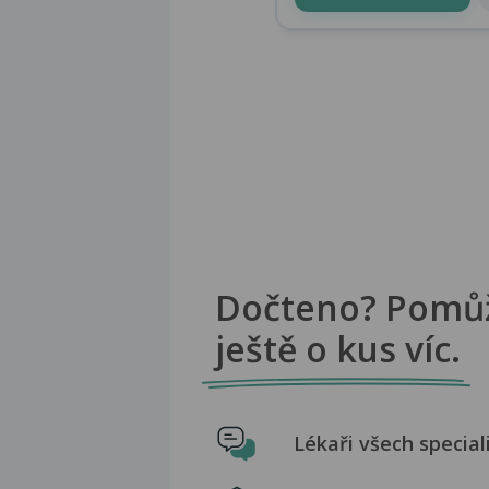
Dočteno? Pomů
ještě o kus víc.
Lékaři všech special