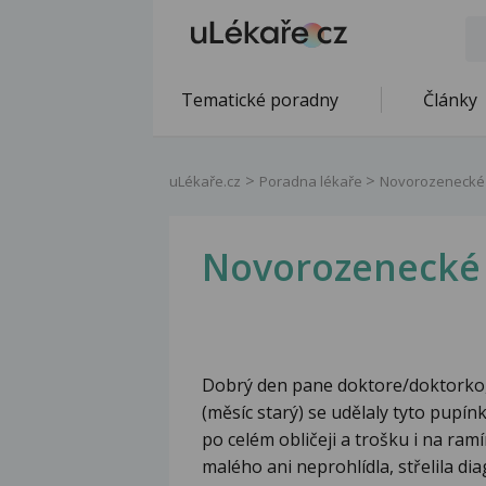
Tematické poradny
Články
uLékaře.cz
Poradna lékaře
Novorozenecké 
Novorozenecké 
Dobrý den pane doktore/doktorko, 
(měsíc starý) se udělaly tyto pupínk
po celém obličeji a trošku i na ram
malého ani neprohlídla, střelila d