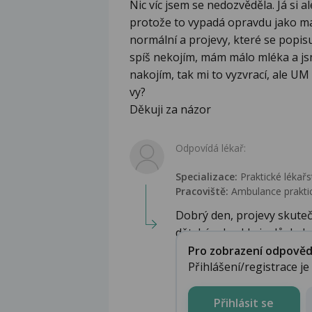
Nic víc jsem se nedozvěděla. Já si 
protože to vypadá opravdu jako mal
normální a projevy, které se popisuj
spíš nekojím, mám málo mléka a jsm
nakojím, tak mi to vyzvrací, ale UM
vy?
Děkuji za názor
Odpovídá lékař:
Specializace:
Praktické lékařs
Pracoviště:
Ambulance praktic
Dobrý den, projevy skuteč
dětské, obvykle je důsled...
Pro zobrazení odpovědi 
Přihlášení/registrace j
Přihlásit se