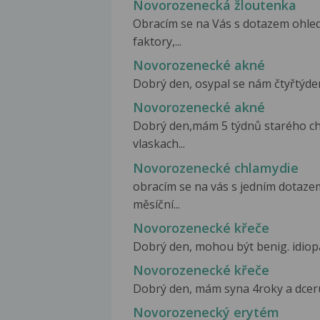
Novorozenecká žloutenka
Obracím se na Vás s dotazem ohled
faktory,...
Novorozenecké akné
Dobrý den, osypal se nám čtyřtýden
Novorozenecké akné
Dobrý den,mám 5 týdnů starého chl
vlaskach...
Novorozenecké chlamydie
obracím se na vás s jedním dotaze
měsíční...
Novorozenecké křeče
Dobrý den, mohou být benig. idiopat
Novorozenecké křeče
Dobrý den, mám syna 4roky a dceru 2
Novorozenecký erytém