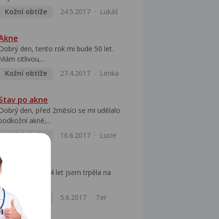
Kožní obtíže
24.5.2017
Lukáš
Akne
Dobrý den, tento rok mi bude 50 let.
Mám citlivou,...
Kožní obtíže
27.4.2017
Lenka
Stav po akne
Dobrý den, před 2měsíci se mi udělalo
podkožní akné,...
Kožní obtíže
16.6.2017
Lucie
Akné, roztoči
Dobrý den, od 14 let jsem trpěla na
akne(je mi ted...
Kožní obtíže
5.6.2017
Ter