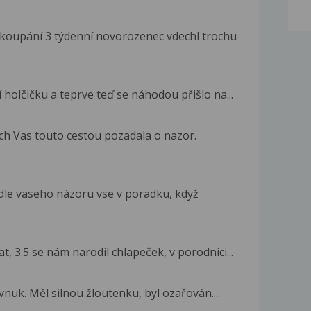
oupání 3 týdenní novorozenec vdechl trochu
holčičku a teprve teď se náhodou přišlo na...
ch Vas touto cestou pozadala o nazor.
 dle vaseho názoru vse v poradku, když
t, 3.5 se nám narodil chlapeček, v porodnici...
vnuk. Měl silnou žloutenku, byl ozařován....