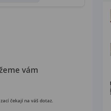
žeme vám
izací čekají na váš dotaz.