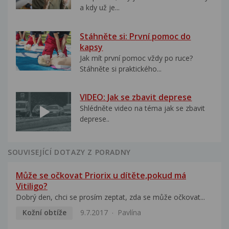
a kdy už je...
Stáhněte si: První pomoc do
kapsy
Jak mít první pomoc vždy po ruce?
Stáhněte si praktického...
VIDEO: Jak se zbavit deprese
Shlédněte video na téma jak se zbavit
deprese..
SOUVISEJÍCÍ DOTAZY Z PORADNY
Může se očkovat Priorix u dítěte,pokud má
Vitiligo?
Dobrý den, chci se prosím zeptat, zda se může očkovat...
Kožní obtíže
9.7.2017
Pavlína