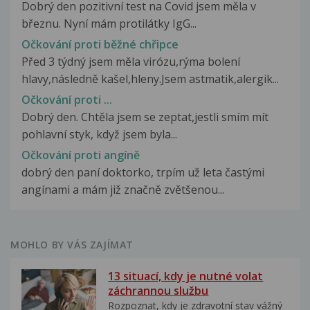
Dobrý den pozitivní test na Covid jsem měla v
březnu. Nyní mám protilátky IgG...
Očkování proti běžné chřipce
Před 3 týdný jsem měla virózu,rýma bolení
hlavy,následně kašel,hleny.Jsem astmatik,alergik...
Očkování proti ...
Dobrý den. Chtěla jsem se zeptat,jestli smím mít
pohlavní styk, když jsem byla...
Očkování proti angíně
dobrý den paní doktorko, trpím už leta častými
angínami a mám již značně zvětšenou...
MOHLO BY VÁS ZAJÍMAT
13 situací, kdy je nutné volat
záchrannou službu
Rozpoznat, kdy je zdravotní stav vážný