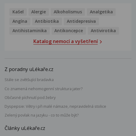
Kašel
Alergie
Alkoholismus
Analgetika
Angína
Antibiotika
Antidepresiva
Antihistaminika
Antikoncepce
Antivirotika
Katalog nemocí a vyšetření
Z poradny uLékaře.cz
Stále se zvětšující bradavka
Co znamená nehomogenní struktura jater?
Občasné píchnutí pod žebry
Dyspepsie: Větry i při malé námaze, nepravidelná stolice
Zelený povlak na jazyku - co to může být?
Články uLékaře.cz