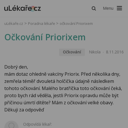
Menu
uLékaře.cz
Poradna lékaře
očkování Priorixem
Očkování Priorixem
Očkování
Nikola
8.11.2016
Dobrý den,
mám dotaz ohledně vakcíny Priorix. Před několika dny,
zemřela téměř dvouletá holčička údajně následkem
tohoto očkování. Malého bratříčka toto očkování čeká,
proto bych rád věděla, jestli Priorix opravdu může být
příčinou úmrtí dítěte? Mám z očkování velké obavy.
Děkuji za odpověď
Odpovídá lékař: