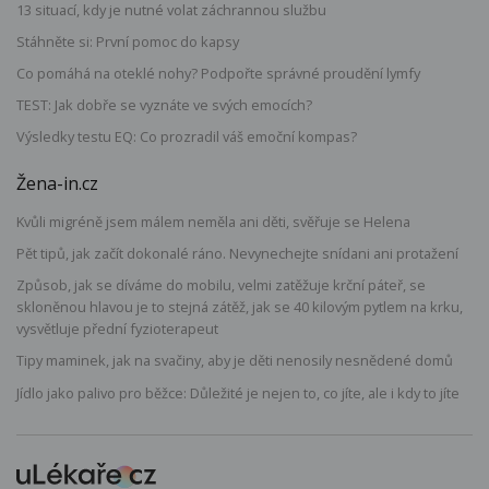
13 situací, kdy je nutné volat záchrannou službu
Stáhněte si: První pomoc do kapsy
Co pomáhá na oteklé nohy? Podpořte správné proudění lymfy
TEST: Jak dobře se vyznáte ve svých emocích?
Výsledky testu EQ: Co prozradil váš emoční kompas?
Žena-in.cz
Kvůli migréně jsem málem neměla ani děti, svěřuje se Helena
Pět tipů, jak začít dokonalé ráno. Nevynechejte snídani ani protažení
Způsob, jak se díváme do mobilu, velmi zatěžuje krční páteř, se
skloněnou hlavou je to stejná zátěž, jak se 40 kilovým pytlem na krku,
vysvětluje přední fyzioterapeut
Tipy maminek, jak na svačiny, aby je děti nenosily nesnědené domů
Jídlo jako palivo pro běžce: Důležité je nejen to, co jíte, ale i kdy to jíte