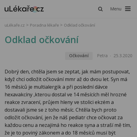
Menu
uLékaře.cz
Poradna lékaře
Odklad očkování
Odklad očkování
Očkování
Petra
25.3.2020
Dobrý den, chtěla jsem se zeptat, jak mám postupovat,
když chci odložit očkování mmr až do dvou let. Syn má
16 měsíců je multialergik a při poslední dávce
hexavakcíny ,kterou dostal ve 14 měsících měl hrozné
reakce zvracení, průjem hleny ve stolici ekzém a
dostavali jsme se z toho měsíc. Chtěla bych proto
odložit očkování, jen že náš pediatr chce očkovat za
každou cenu a nezajímá ho reakce syna a straší mě tím,
že je to poviný zákonem a do 18 měsíců musí být