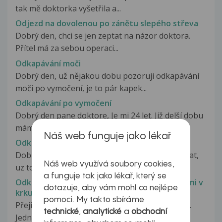
tak mě doktorka vyšetřila a...
Odjezd na dovolenou po zánětu slepého střeva
Dobrý den, chci se jen zeptat na názor doktora.
Přítel má za sebou operaci...
Odkapávání moči
Dobrý den, už nějakou dobu pozoruji odkapávání
moči po vymočení, je to pár kapek...
Odkapávání po vymočení
Dobrý den pane doktore, Je mi 24 let. Již delší dobu
mám problémy s odkapáváním...
Náš web funguje jako lékař
Odkašlanie po najedeni..
Dobry den pani doktorka, chcel by som sa opytat,
Náš web využívá soubory cookies,
uz to trva dost dlho neviem...
a funguje tak jako lékař, který se
Odkašlávání, dráždění v krku, škrábání, lechtáni v
dotazuje, aby vám mohl co nejlépe
krku
pomoci. My takto sbíráme
Přeji Vám dobrý den. Prosím mám na Vás dotaz.
technické
,
analytické
a
obchodní
Jedná se o kašel spíše o odkašlávání...