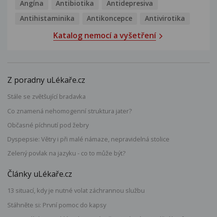
Angína
Antibiotika
Antidepresiva
Antihistaminika
Antikoncepce
Antivirotika
Katalog nemocí a vyšetření
Z poradny uLékaře.cz
Stále se zvětšující bradavka
Co znamená nehomogenní struktura jater?
Občasné píchnutí pod žebry
Dyspepsie: Větry i při malé námaze, nepravidelná stolice
Zelený povlak na jazyku - co to může být?
Články uLékaře.cz
13 situací, kdy je nutné volat záchrannou službu
Stáhněte si: První pomoc do kapsy