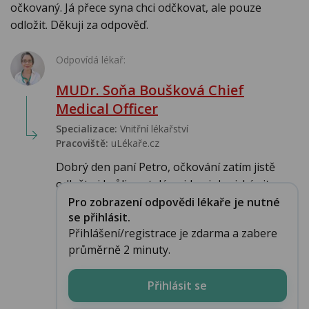
očkovaný. Já přece syna chci odčkovat, ale pouze
odložit. Děkuji za odpověď.
Odpovídá lékař:
MUDr. Soňa Boušková Chief
Medical Officer
Specializace:
Vnitřní lékařství
Pracoviště:
uLékaře.cz
Dobrý den paní Petro, očkování zatím jistě
odložte i kvůli nastalé epidemiologické situac...
Pro zobrazení odpovědi lékaře je nutné
se přihlásit.
Přihlášení/registrace je zdarma a zabere
průměrně 2 minuty.
Přihlásit se