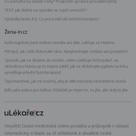
Co pomáhá na oteklé nohy? Podpořte správné proudění lymfy
TEST: Jak dobře se vyznáte ve svých emocích?
Výsledky testu EQ: Co prozradil váš emoční kompas?
Žena-in.cz
Kvůli migréně jsem málem neměla ani děti, svěřuje se Helena
Pět tipů, jak začít dokonalé ráno. Nevynechejte snídani ani protažení
Způsob, jak se díváme do mobilu, velmi zatěžuje krční páteř, se
skloněnou hlavou je to stejná zátěž, jak se 40 kilovým pytlem na krku,
vysvětluje přední fyzioterapeut
Tipy maminek, jak na svačiny, aby je děti nenosily nesnědené domů
Jídlo jako palivo pro běžce: Důležité je nejen to, co jíte, ale i kdy to jíte
Největší česká medicínská online poradna a průkopník v oblasti
telemedicíny si klade za cíl zefektivnit a zkvalitnit české