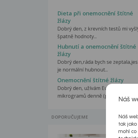
Dieta při onemocnění štítné
žlázy
Dobrý den, z krevních testů mi vyšl
špatně hodnoty...
Hubnutí a onemocnění štítné
žlázy
Dobrý den,ráda bych se zeptala,jest
je normální hubnout...
Onemocnění štítné žlázy
Dobrý den, užívám Euthyros 100
mikrogramů denně (plná...
Náš we
DOPORUČUJEME
Náš web
tak jako
mohl co