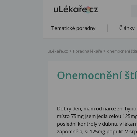
Tematické poradny
Články
uLékaře.cz
Poradna lékaře
onemocnění štít
Onemocnění ští
Dobrý den, mám od narození hypofun
místo 75mg jsem jedla celou 125mg
poslední kontroly v dubnu, v lékar
zapomněla, si 125mg populit. V srp