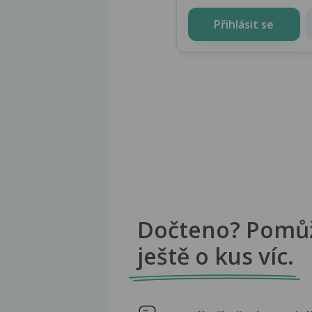
Přihlásit se
Dočteno? Pomů
ještě o kus víc.