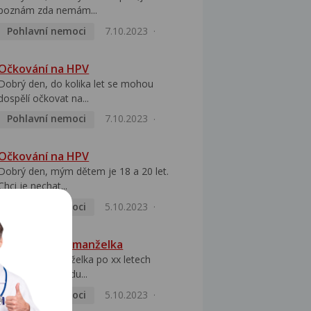
poznám zda nemám...
Pohlavní nemoci
7.10.2023
Očkování na HPV
Dobrý den, do kolika let se mohou
dospělí očkovat na...
Pohlavní nemoci
7.10.2023
Očkování na HPV
Dobrý den, mým dětem je 18 a 20 let.
Chci je nechat...
Pohlavní nemoci
5.10.2023
HPV pozitivní manželka
Dobrý den, manželka po xx letech
přivezla z Východu...
Pohlavní nemoci
5.10.2023