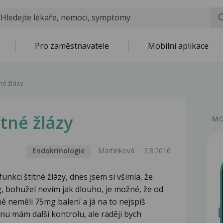
Pro zaměstnavatele
Mobilní aplikace
né žlázy
tné žlázy
MO
Endokrinologie
Martínková
2.8.2016
kci štítné žlázy, dnes jsem si všimla, že
, bohužel nevím jak dlouho, je možné, že od
ně neměli 75mg balení a já na to nejspíš
nu mám další kontrolu, ale raději bych