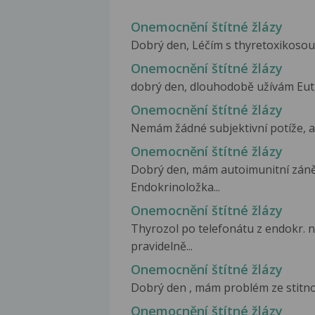
Onemocnění štítné žlázy
Dobrý den, Léčím s thyretoxikosou d
Onemocnění štítné žlázy
dobrý den, dlouhodobě užívám Euthy
Onemocnění štítné žlázy
Nemám žádné subjektivní potíže, al
Onemocnění štítné žlázy
Dobrý den, mám autoimunitní zánět
Endokrinoložka...
Onemocnění štítné žlázy
Thyrozol po telefonátu z endokr. n
pravidelně...
Onemocnění štítné žlázy
Dobrý den , mám problém ze stitnou 
Onemocnění štítné žlázy