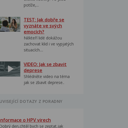
potíže,...
TEST: Jak dobře se
vyznáte ve svých
emocích?
Někteří lidé dokážou
zachovat klid i ve vypjatých
situacích....
VIDEO: Jak se zbavit
deprese
Shlédněte video na téma
jak se zbavit deprese..
UVISEJÍCÍ DOTAZY Z PORADNY
Informace o HPV virech
Dobrý den,chtěl bych se zeptat,jak