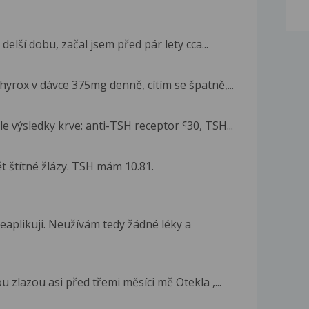
elší dobu, začal jsem před pár lety cca...
rox v dávce 375mg denně, cítím se špatně,...
e výsledky krve: anti-TSH receptor Ꜥ30, TSH...
 štítné žlázy. TSH mám 10.81.
eaplikuji. Neužívám tedy žádné léky a
zlazou asi před třemi měsíci mě Otekla ,...