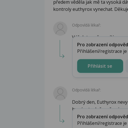
předem věděla jak mě ta vysoká dáv
kontroly euthyrox vynechat. Děku
Odpovídá lékař:
Váš dotaz přeposílám specia
Pro zobrazení odpovědi 
Přihlášení/registrace j
Přihlásit se
Odpovídá lékař:
Dobrý den, Euthyrox nevyn
by vám ta dočasně zvý...
Pro zobrazení odpovědi 
Přihlášení/registrace j