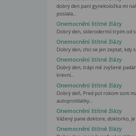
dobrý den paní gynekoložka mi naš
poslala...
Onemocnění štítné žlázy
Dobrý den, sklerodermií trpím od svý
Onemocnění štítné žlázy
Dobry den, chci se jen zeptat, kdy s
Onemocnění štítné žlázy
Dobrý den, trápí mě zvýšené padání
krevní...
Onemocnění štítné žlázy
Dobrý deň, Pred pol rokom som ma
autoprotilatky...
Onemocnění štítné žlázy
Vážený pane doktore, doktorko, je mi
Onemocnění štítné žlázy