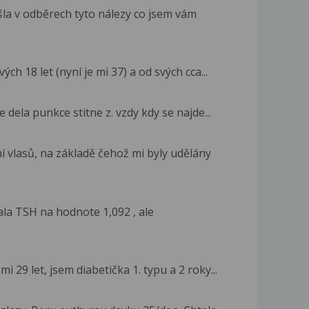
la v odběrech tyto nálezy co jsem vám
ch 18 let (nyní je mi 37) a od svých cca...
e dela punkce stitne z. vzdy kdy se najde...
 vlasů, na základě čehož mi byly udělány
la TSH na hodnote 1,092 , ale
 29 let, jsem diabetička 1. typu a 2 roky...