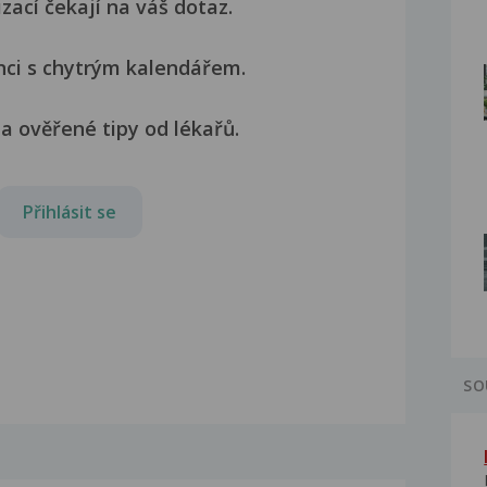
izací čekají na váš dotaz.
nci s chytrým kalendářem.
a ověřené tipy od lékařů.
Přihlásit se
SO