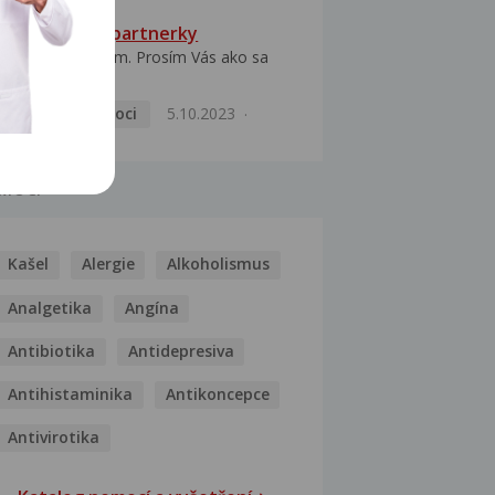
HPV typ 52 u partnerky
Dobrý deň prajem. Prosím Vás ako sa
dá vyliečiť vírus...
Pohlavní nemoci
5.10.2023
MOCI
Kašel
Alergie
Alkoholismus
Analgetika
Angína
Antibiotika
Antidepresiva
Antihistaminika
Antikoncepce
Antivirotika