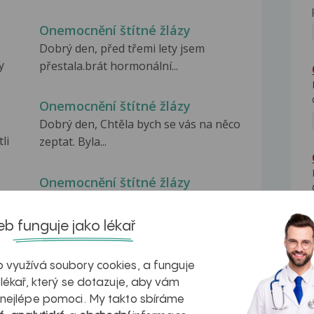
Onemocnění štítné žlázy
Dobrý den, před třemi lety jsem
y
přestala.brát hormonální...
Onemocnění štítné žlázy
Dobrý den, Chtěla bych se vás na něco
li
zeptat. Byla...
Onemocnění štítné žlázy
Dobrý den, od r. 2009 jsem po
odstraněni štítné žlázy....
b funguje jako lékař
 využívá soubory cookies, a funguje
 lékař, který se dotazuje, aby vám
 nejlépe pomoci. My takto sbíráme