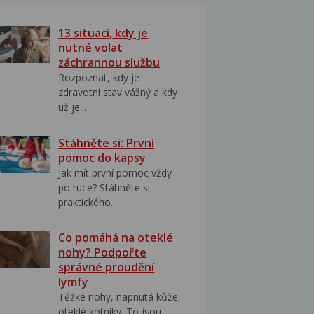
13 situací, kdy je
nutné volat
záchrannou službu
Rozpoznat, kdy je
zdravotní stav vážný a kdy
už je...
Stáhněte si: První
pomoc do kapsy
Jak mít první pomoc vždy
po ruce? Stáhněte si
praktického...
Co pomáhá na oteklé
nohy? Podpořte
správné proudění
lymfy
Těžké nohy, napnutá kůže,
oteklé kotníky. To jsou