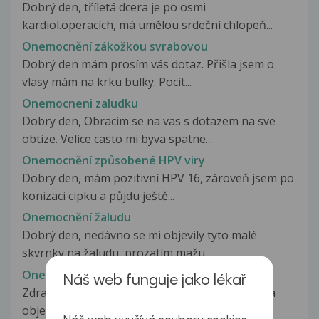
Dobrý den, tříletá dcera je po osmi
kardiol.operacích, má umělou srdeční chlopeň...
Onemocnění zákožkou svrabovou
Dobrý den mám prosím vás dotaz. Přišla jsem o
vlasy mám na krku bulky. Pocit...
Onemocneni zaludku
Dobry den, Obracim se na vas s dotazem na sve
obtize. Velice casto mi byva spatne...
Onemocnění způsobené HPV viry
Dobry den, mám pozitivní HPV 16, zároveň jsem po
konizaci cipku a půjdu ještě...
Onemocnění žaludu
Dobrý den, nedávno se mi objevily tyto malé
skvrnky na žaludu, prozatím mažu...
Onemocnění žaludu
Náš web funguje jako lékař
Zdravím před pár dny sem měl sex s přítelkyní a
objevilo se mi na penisu toto,...