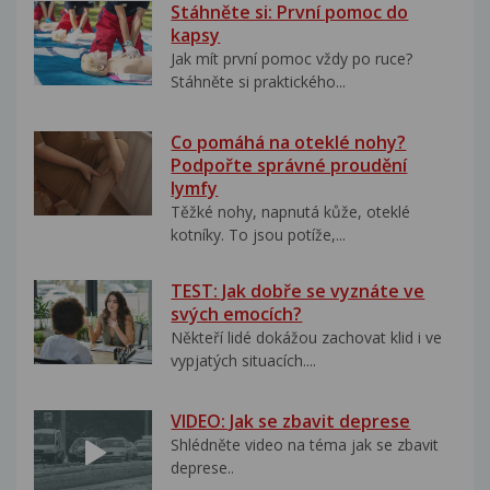
Stáhněte si: První pomoc do
kapsy
Jak mít první pomoc vždy po ruce?
Stáhněte si praktického...
Co pomáhá na oteklé nohy?
Podpořte správné proudění
lymfy
Těžké nohy, napnutá kůže, oteklé
kotníky. To jsou potíže,...
TEST: Jak dobře se vyznáte ve
svých emocích?
Někteří lidé dokážou zachovat klid i ve
vypjatých situacích....
VIDEO: Jak se zbavit deprese
Shlédněte video na téma jak se zbavit
deprese..