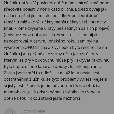
žlučníku, střev. V poslední době mám i mírné tupé nebo
křečovité bolesti v horní části břicha. Bolesti bývají jak
na lačno před jídlem tak i po jídle. V poslední době
téměř trvalé akorát někdy menší někdy větší intenzity.
Jinak kromě zvýšené únavy bez žádných dalších projevů
(tedy bez zvracení apod.) krev ve stolici jsem nijak
nepozoroval. V červnu loňského roku jsem byl na
vyšetření SONO břicha a z výsledků bylo řečeno, že na
žlučníku jsou prý nějaké stopy něco jako srůsty za
kterými se prý v budoucnu může prý i skrývat rakovina.
Bylo doporučeno laparoskopicky žlučník odstranit.
Zatím jsem chtěl to odložil, je mi 42 let a nevím jestli
odstraněním žlučníku se tyto problémy vyřeší. Nejsem
si jistý jestli žlučník je tím původcem těchto obtíží a
mám obavu jestli odstraněním žlučníku se třeba ty
obtíže s tou řídkou stolicí ještě nezhorší.
Odpovídá lékař: