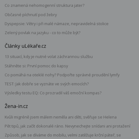
Co znamená nehomogenní struktura jater?
Občasné píchnutí pod žebry
Dyspepsie: Větry i při malé námaze, nepravidelná stolice
Zelený povlak na jazyku - co to může být?
Články uLékaře.cz
13 situací, kdy je nutné volat záchrannou službu
Stáhněte si: První pomoc do kapsy
Co pomáhá na oteklé nohy? Podpořte správné proudění lymfy
TEST: Jak dobře se vyznáte ve svých emocích?
Výsledky testu EQ: Co prozradil váš emoční kompas?
Žena-in.cz
Kvůli migréně jsem málem neměla ani děti, svěřuje se Helena
Pět tipů, jak začít dokonalé ráno. Nevynechejte snídani ani protažení
Způsob, jak se díváme do mobilu, velmi zatěžuje krční páteř, se