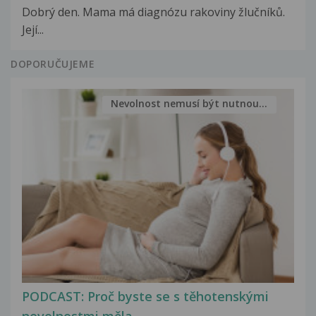
Dobrý den. Mama má diagnózu rakoviny žlučníků.
Její...
DOPORUČUJEME
Nevolnost nemusí být nutnou...
PODCAST: Proč byste se s těhotenskými