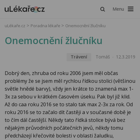
Menu
uLékaře.cz
Poradna lékaře
Onemocnění žlučníku
Onemocnění žlučníku
Trávení
Tomáš
12.3.2019
Dobrý den, zhruba od roku 2006 jsem měl občas
problémy že se jsem měl rychlou řídkou stolici (většinou
světle hnědé barvy), vždy jen krátce to znamená max 1-
3x za sebou v krátkém časovém úseku. Pak byl již klid.
Až do caa roku 2016 se to stalo tak max 2-3x za rok. Od
roku 2016 se to začalo dít častěji a v současné době je
to čím dál častější. Někdy tato řídká stolice bývá bez
nějakým průvodních počátečních jevů, někdy tomu
předcházejí křečovité bolesti v oblasti žaludku,