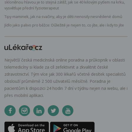
skloněnou hlavou je to stejná zátěž, jak se 40 kilovým pytlem na krku,
vysvětluje přední fyzioterapeut
Tipy maminek, jak na svačiny, aby je děti nenosily nesnědené domů
Jídlo jako palivo pro běžce: Důležité je nejen to, co jíte, ale i kdy to jíte
Největší česká medicínská online poradna a průkopník v oblasti
telemedicíny si klade za cíl zefektivnit a zkvalitnit české
zdravotnictví. Tým více jak 300 lékařů včetně desítek specialistů
obslouží průměrně 2 500 uživatelů měsíčně. Poradna je
pacientům k dispozici 24 hodin 7 dní v týdnu nejen na webu, ale i
přes mobilní aplikaci.