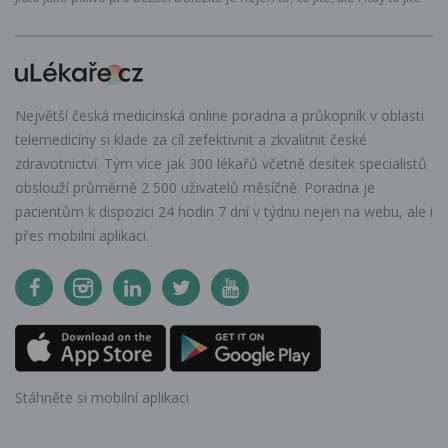
Největší česká medicínská online poradna a průkopník v oblasti
telemedicíny si klade za cíl zefektivnit a zkvalitnit české
zdravotnictví. Tým více jak 300 lékařů včetně desítek specialistů
obslouží průměrně 2 500 uživatelů měsíčně. Poradna je
pacientům k dispozici 24 hodin 7 dní v týdnu nejen na webu, ale i
přes mobilní aplikaci.
Stáhněte si mobilní aplikaci