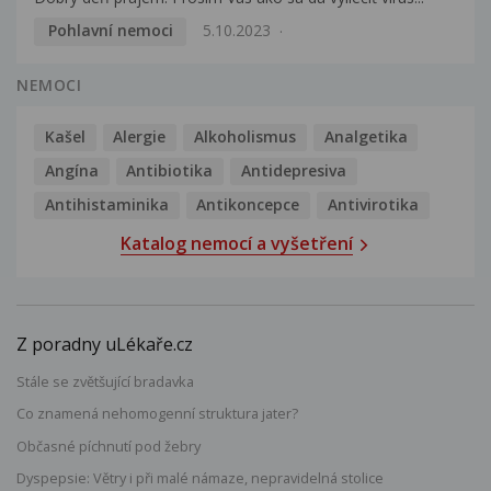
Pohlavní nemoci
5.10.2023
NEMOCI
Kašel
Alergie
Alkoholismus
Analgetika
Angína
Antibiotika
Antidepresiva
Antihistaminika
Antikoncepce
Antivirotika
Katalog nemocí a vyšetření
Z poradny uLékaře.cz
Stále se zvětšující bradavka
Co znamená nehomogenní struktura jater?
Občasné píchnutí pod žebry
Dyspepsie: Větry i při malé námaze, nepravidelná stolice