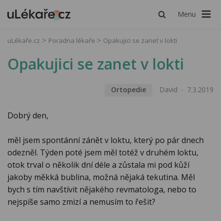
Menu
uLékaře.cz
Poradna lékaře
Opakujici se zanet v lokti
Opakujici se zanet v lokti
Ortopedie
David
7.3.2019
Dobrý den,
měl jsem spontánní zánět v loktu, který po pár dnech
odezněl. Týden poté jsem měl totéž v druhém loktu,
otok trval o několik dní déle a zůstala mi pod kůží
jakoby měkká bublina, možná nějaká tekutina. Měl
bych s tím navštívit nějakého revmatologa, nebo to
nejspíše samo zmizí a nemusím to řešit?