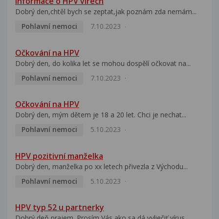
Informace o HPV virech
Dobrý den,chtěl bych se zeptat,jak poznám zda nemám...
Pohlavní nemoci
7.10.2023
Očkování na HPV
Dobrý den, do kolika let se mohou dospělí očkovat na...
Pohlavní nemoci
7.10.2023
Očkování na HPV
Dobrý den, mým dětem je 18 a 20 let. Chci je nechat...
Pohlavní nemoci
5.10.2023
HPV pozitivní manželka
Dobrý den, manželka po xx letech přivezla z Východu...
Pohlavní nemoci
5.10.2023
HPV typ 52 u partnerky
Dobrý deň prajem. Prosím Vás ako sa dá vyliečiť vírus...