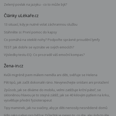
Zelený povlak na jazyku - co to může být?
Články uLékaře.cz
13 situací, kdy je nutné volat záchrannou službu
Stáhněte si: První pomoc do kapsy
Co pomáhá na oteklé nohy? Podpořte správné proudění lymfy
TEST: Jak dobře se vyznáte ve svých emocích?
Výsledky testu EQ: Co prozradil váš emoční kompas?
Žena-in.cz
Kvůli migréně jsem málem neměla ani děti, svěřuje se Helena
Pět tipů, jak začít dokonalé ráno. Nevynechejte snídani ani protažení
Způsob, jak se díváme do mobilu, velmi zatěžuje krční páteř, se
skloněnou hlavou je to stejná zátěž, jak se 40 kilovým pytlem na krku,
vysvětluje přední fyzioterapeut
Tipy maminek, jak na svačiny, aby je děti nenosily nesnědené domů
Jídlo jako palivo pro běžce: Důležité je nejen to, co jíte, ale i kdy to jíte