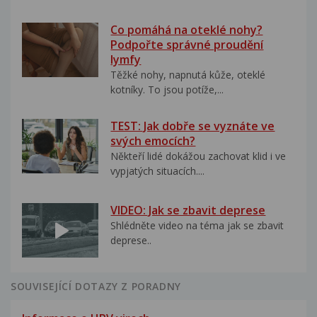
Co pomáhá na oteklé nohy?
Podpořte správné proudění
lymfy
Těžké nohy, napnutá kůže, oteklé
kotníky. To jsou potíže,...
TEST: Jak dobře se vyznáte ve
svých emocích?
Někteří lidé dokážou zachovat klid i ve
vypjatých situacích....
VIDEO: Jak se zbavit deprese
Shlédněte video na téma jak se zbavit
deprese..
SOUVISEJÍCÍ DOTAZY Z PORADNY