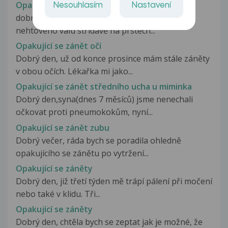
Opakující se zánět nehtového lůžka
Nesouhlasím
Nastavení
dobrý den, už dva roky mám opakovaně zánět
nehtového valu střídavě na prstech...
Opakující se zánět očí
Dobrý den, už od konce prosince mám stále záněty
v obou očích. Lékařka mi jako...
Opakující se zánět středního ucha u miminka
Dobrý den,syna(dnes 7 měsíců) jsme nenechali
očkovat proti pneumokokům, nyní...
Opakující se zánět zubu
Dobrý večer, ráda bych se poradila ohledně
opakujícího se zánětu po vytržení...
Opakující se záněty
Dobrý den, již třetí týden mě trápí pálení při močení
nebo také v klidu. Tři...
Opakující se záněty
Dobrý den, chtěla bych se zeptat jak je možné, že