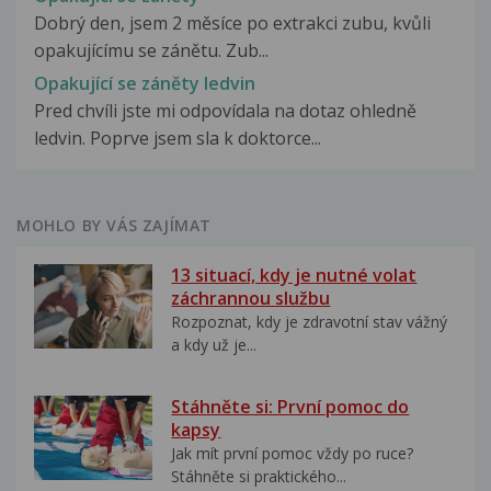
Dobrý den, jsem 2 měsíce po extrakci zubu, kvůli
opakujícímu se zánětu. Zub...
Opakující se záněty ledvin
Pred chvíli jste mi odpovídala na dotaz ohledně
ledvin. Poprve jsem sla k doktorce...
MOHLO BY VÁS ZAJÍMAT
13 situací, kdy je nutné volat
záchrannou službu
Rozpoznat, kdy je zdravotní stav vážný
a kdy už je...
Stáhněte si: První pomoc do
kapsy
Jak mít první pomoc vždy po ruce?
Stáhněte si praktického...