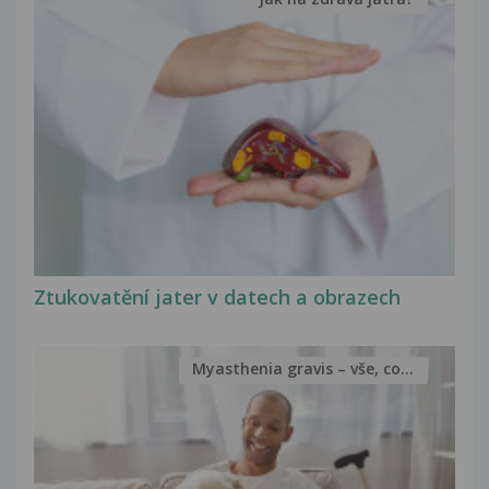
Ztukovatění jater v datech a obrazech
Myasthenia gravis – vše, co...