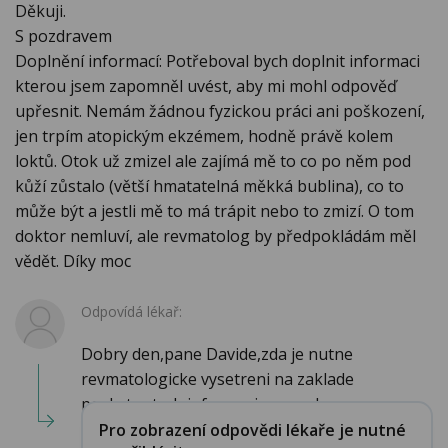
Děkuji.
S pozdravem
Doplnění informací: Potřeboval bych doplnit informaci
kterou jsem zapomněl uvést, aby mi mohl odpověď
upřesnit. Nemám žádnou fyzickou práci ani poškození,
jen trpím atopickým ekzémem, hodně právě kolem
loktů. Otok už zmizel ale zajímá mě to co po něm pod
kůží zůstalo (větší hmatatelná měkká bublina), co to
může být a jestli mě to má trápit nebo to zmizí. O tom
doktor nemluví, ale revmatolog by předpokládám měl
vědět. Díky moc
Odpovídá lékař:
Dobry den,pane Davide,zda je nutne
revmatologicke vysetreni na zaklade
poskytnutych informaci posoud...
Pro zobrazení odpovědi lékaře je nutné