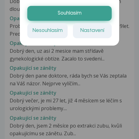
Dobrý den, chtěla bych se poradit ohledně mých
dlouhodobých problémů se záněty...
Souhlasím
Opakujici se zanety
Problemy se zanety mocovych cest me trapi asi 9let.
Nesouhlasím
Nastavení
Pred tim jsem zadne takove...
Opakujici se zanety
Dobrý den, uz asi 2 mesice mam střídavě
gynekologické obtize. Zacalo to svedeni...
Opakující se záněty
Dobrý den pane doktore, ráda bych se Vás zeptala
na Váš názor. Nejprve vylíčím...
Opakující se záněty
Dobrý večer, je mi 27 let, již 4 měsícem se léčím s
urologickými problemy....
Opakující se záněty
Dobrý den, jsem 2 měsíce po extrakci zubu, kvůli
opakujícímu se zánětu. Zub...