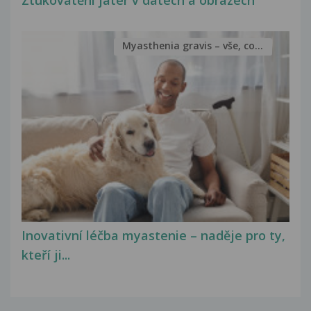
Ztukovatění jater v datech a obrazech
Myasthenia gravis – vše, co...
Inovativní léčba myastenie – naděje pro ty,
kteří ji...