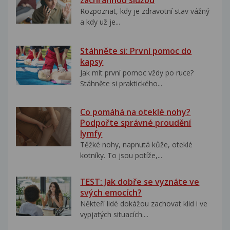
záchrannou službu
Rozpoznat, kdy je zdravotní stav vážný
a kdy už je...
Stáhněte si: První pomoc do
kapsy
Jak mít první pomoc vždy po ruce?
Stáhněte si praktického...
Co pomáhá na oteklé nohy?
Podpořte správné proudění
lymfy
Těžké nohy, napnutá kůže, oteklé
kotníky. To jsou potíže,...
TEST: Jak dobře se vyznáte ve
svých emocích?
Někteří lidé dokážou zachovat klid i ve
vypjatých situacích....