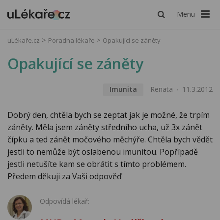
Menu
uLékaře.cz
Poradna lékaře
Opakující se záněty
Opakující se záněty
Imunita
Renata
11.3.2012
Dobrý den, chtěla bych se zeptat jak je možné, že trpím
záněty. Měla jsem záněty středního ucha, už 3x zánět
čípku a ted zánět močového měchýře. Chtěla bych vědět
jestli to nemůže být oslabenou imunitou. Popřípadě
jestli netušíte kam se obrátit s tímto problémem.
Předem děkuji za Vaši odpověď
Odpovídá lékař: