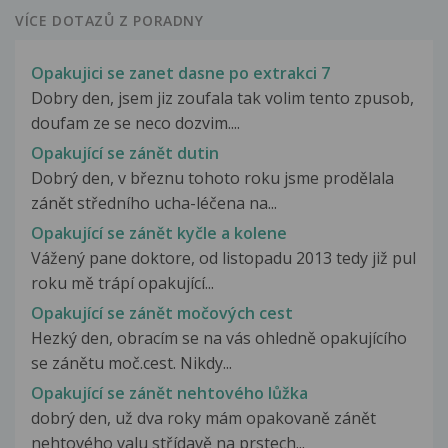
VÍCE DOTAZŮ Z PORADNY
Opakujici se zanet dasne po extrakci 7
Dobry den, jsem jiz zoufala tak volim tento zpusob,
doufam ze se neco dozvim....
Opakující se zánět dutin
Dobrý den, v březnu tohoto roku jsme prodělala
zánět středního ucha-léčena na...
Opakující se zánět kyčle a kolene
Vážený pane doktore, od listopadu 2013 tedy již pul
roku mě trápí opakující...
Opakující se zánět močových cest
Hezký den, obracím se na vás ohledně opakujícího
se zánětu moč.cest. Nikdy...
Opakující se zánět nehtového lůžka
dobrý den, už dva roky mám opakovaně zánět
nehtového valu střídavě na prstech...