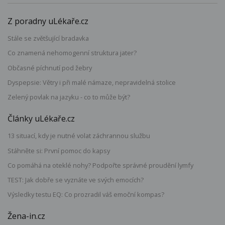
Z poradny uLékaře.cz
Stále se zvětšující bradavka
Co znamená nehomogenní struktura jater?
Občasné píchnutí pod žebry
Dyspepsie: Větry i při malé námaze, nepravidelná stolice
Zelený povlak na jazyku - co to může být?
Články uLékaře.cz
13 situací, kdy je nutné volat záchrannou službu
Stáhněte si: První pomoc do kapsy
Co pomáhá na oteklé nohy? Podpořte správné proudění lymfy
TEST: Jak dobře se vyznáte ve svých emocích?
Výsledky testu EQ: Co prozradil váš emoční kompas?
Žena-in.cz