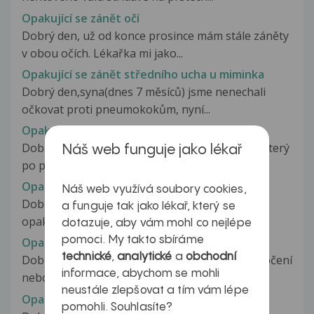
Opakující se zánět očí
Dobrý den, už od konce prosince mám stále záněty
v obou očích. Lékařka mi jako...
Opakující se zánět středního ucha u miminka
Dobrý den,syna(dnes 7 měsíců) jsme nenechali
očkovat proti pneumokokům, nyní...
Opakujici se zanet v lokti
Dobrý den, měl jsem spontánní zánět v loktu, který
Náš web funguje jako lékař
po pár dnech odezněl....
Opakující se zánět zubu
Náš web využívá soubory cookies,
Dobrý večer, ráda bych se poradila ohledně
a funguje tak jako lékař, který se
opakujícího se zánětu po vytržení...
dotazuje, aby vám mohl co nejlépe
pomoci. My takto sbíráme
Opakující se záněty
technické
,
analytické
a
obchodní
Dobrý den, již třetí týden mě trápí pálení při močení
informace, abychom se mohli
nebo také v klidu. Tři...
neustále zlepšovat a tím vám lépe
Opakující se záněty
pomohli. Souhlasíte?