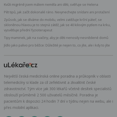
Kvůli migréně jsem málem neměla ani děti, svěřuje se Helena
Pět tipů, jak začít dokonalé ráno. Nevynechejte snídani ani protažení
Způsob, jak se díváme do mobilu, velmi zatěžuje krční páteř, se
skloněnou hlavou je to stejná zátěž, jak se 40 kilovým pytlem na krku,
vysvětluje přední fyzioterapeut
Tipy maminek, jak na svačiny, aby je děti nenosily nesnědené domů
Jídlo jako palivo pro běžce: Důležité je nejen to, co jíte, ale i kdy to jíte
Největší česká medicínská online poradna a průkopník v oblasti
telemedicíny si klade za cíl zefektivnit a zkvalitnit české
zdravotnictví. Tým více jak 300 lékařů včetně desítek specialistů
obslouží průměrně 2 500 uživatelů měsíčně. Poradna je
pacientům k dispozici 24 hodin 7 dní v týdnu nejen na webu, ale i
přes mobilní aplikaci.