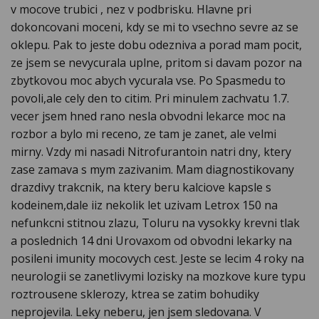
v mocove trubici , nez v podbrisku. Hlavne pri
dokoncovani moceni, kdy se mi to vsechno sevre az se
oklepu. Pak to jeste dobu odezniva a porad mam pocit,
ze jsem se nevycurala uplne, pritom si davam pozor na
zbytkovou moc abych vycurala vse. Po Spasmedu to
povoli,ale cely den to citim. Pri minulem zachvatu 1.7.
vecer jsem hned rano nesla obvodni lekarce moc na
rozbor a bylo mi receno, ze tam je zanet, ale velmi
mirny. Vzdy mi nasadi Nitrofurantoin natri dny, ktery
zase zamava s mym zazivanim. Mam diagnostikovany
drazdivy trakcnik, na ktery beru kalciove kapsle s
kodeinem,dale iiz nekolik let uzivam Letrox 150 na
nefunkcni stitnou zlazu, Toluru na vysokky krevni tlak
a poslednich 14 dni Urovaxom od obvodni lekarky na
posileni imunity mocovych cest. Jeste se lecim 4 roky na
neurologii se zanetlivymi lozisky na mozkove kure typu
roztrousene sklerozy, ktrea se zatim bohudiky
neprojevila. Leky neberu, jen jsem sledovana. V