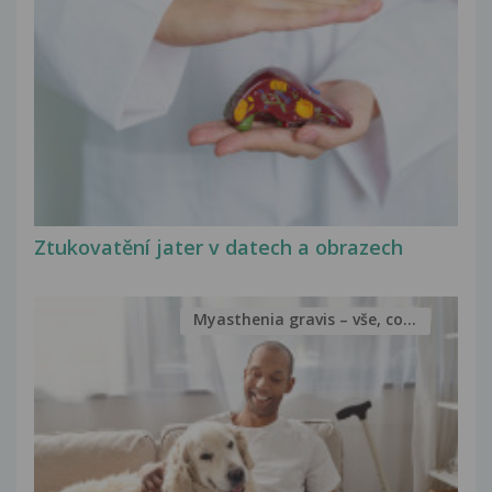
Ztukovatění jater v datech a obrazech
Myasthenia gravis – vše, co...