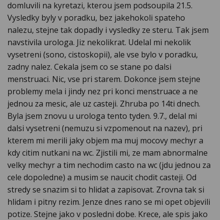
domluvili na kyretazi, kterou jsem podsoupila 21.5.
Vysledky byly v poradku, bez jakehokoli spateho
nalezu, stejne tak dopadly i vysledky ze steru. Tak jsem
navstivila urologa. Jiz nekolikrat. Udelal mi nekolik
vysetreni (sono, cistoskopii), ale vse bylo v poradku,
zadny nalez. Cekala jsem co se stane po dalsi
menstruaci. Nic, vse pri starem. Dokonce jsem stejne
problemy mela i jindy nez pri konci menstruace a ne
jednou za mesic, ale uz casteji. Zhruba po 14ti dnech.
Byla jsem znovu u urologa tento tyden. 9.7., delal mi
dalsi vysetreni (nemuzu si vzpomenout na nazev), pri
kterem mi merili jaky objem ma muj mocovy mechyr a
kdy citim nutkani na wc. Zjistili mi, ze mam abnormalne
velky mechyr a tim nechodim casto na wc (jdu jednou za
cele dopoledne) a musim se naucit chodit casteji. Od
stredy se snazim si to hlidat a zapisovat. Zrovna tak si
hlidam i pitny rezim. Jenze dnes rano se mi opet objevili
potize. Stejne jako v posledni dobe. Krece, ale spis jako