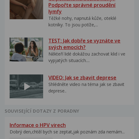
Podpořte správné proudění
lymfy
Těžké nohy, napnutá kůže, oteklé
kotníky. To jsou potíže,...
TEST: Jak dobře se vyznáte ve
svých emocích?
Někteří lidé dokážou zachovat klid i ve
vypjatých situacích....
VIDEO: Jak se zbavit deprese
Shlédněte video na téma jak se zbavit
deprese..
SOUVISEJÍCÍ DOTAZY Z PORADNY
Informace o HPV virech
Dobrý den,chtěl bych se zeptat,jak poznám zda nemám...