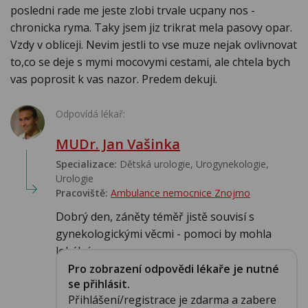
posledni rade me jeste zlobi trvale ucpany nos -
chronicka ryma. Taky jsem jiz trikrat mela pasovy opar.
Vzdy v obliceji. Nevim jestli to vse muze nejak ovlivnovat
to,co se deje s mymi mocovymi cestami, ale chtela bych
vas poprosit k vas nazor. Predem dekuji.
Odpovídá lékař:
MUDr. Jan Vašinka
Specializace:
Dětská urologie, Urogynekologie,
Urologie‎
Pracoviště:
Ambulance nemocnice Znojmo
Dobrý den, záněty téměř jistě souvisí s
gynekologickými věcmi - pomoci by mohla
lokální ...
Pro zobrazení odpovědi lékaře je nutné
se přihlásit.
Přihlášení/registrace je zdarma a zabere