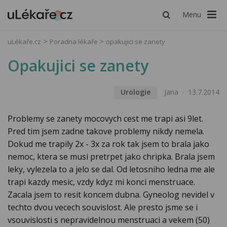
Menu
uLékaře.cz
Poradna lékaře
opakujici se zanety
Opakujici se zanety
Urologie
Jana
13.7.2014
Problemy se zanety mocovych cest me trapi asi 9let.
Pred tim jsem zadne takove problemy nikdy nemela.
Dokud me trapily 2x - 3x za rok tak jsem to brala jako
nemoc, ktera se musi pretrpet jako chripka. Brala jsem
leky, vylezela to a jelo se dal. Od letosniho ledna me ale
trapi kazdy mesic, vzdy kdyz mi konci menstruace.
Zacala jsem to resit koncem dubna. Gyneolog nevidel v
techto dvou vecech souvislost. Ale presto jsme se i
vsouvislosti s nepravidelnou menstruaci a vekem (50)