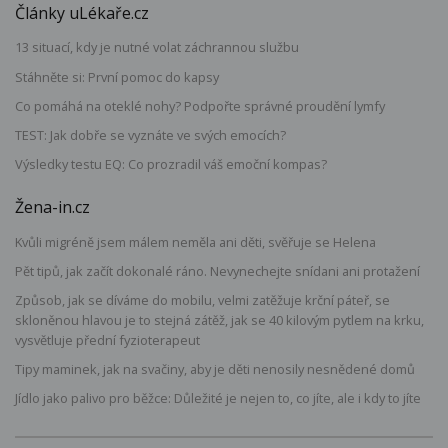
Články uLékaře.cz
13 situací, kdy je nutné volat záchrannou službu
Stáhněte si: První pomoc do kapsy
Co pomáhá na oteklé nohy? Podpořte správné proudění lymfy
TEST: Jak dobře se vyznáte ve svých emocích?
Výsledky testu EQ: Co prozradil váš emoční kompas?
Žena-in.cz
Kvůli migréně jsem málem neměla ani děti, svěřuje se Helena
Pět tipů, jak začít dokonalé ráno. Nevynechejte snídani ani protažení
Způsob, jak se díváme do mobilu, velmi zatěžuje krční páteř, se
skloněnou hlavou je to stejná zátěž, jak se 40 kilovým pytlem na krku,
vysvětluje přední fyzioterapeut
Tipy maminek, jak na svačiny, aby je děti nenosily nesnědené domů
Jídlo jako palivo pro běžce: Důležité je nejen to, co jíte, ale i kdy to jíte