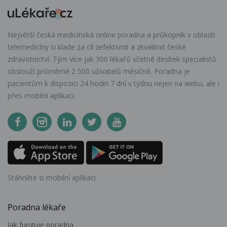
Největší česká medicínská online poradna a průkopník v oblasti
telemedicíny si klade za cíl zefektivnit a zkvalitnit české
zdravotnictví. Tým více jak 300 lékařů včetně desítek specialistů
obslouží průměrně 2 500 uživatelů měsíčně. Poradna je
pacientům k dispozici 24 hodin 7 dní v týdnu nejen na webu, ale i
přes mobilní aplikaci.
Stáhněte si mobilní aplikaci
Poradna lékaře
Jak funguje poradna