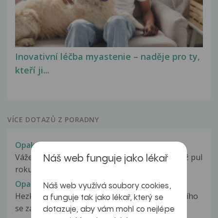
Inovativní léčba myastenie – naděje pro ty,
kteří ji...
VÍCE DOTAZŮ Z PORADNY
Opakující se zánět kyčle a kolene
Vážený pane doktore, od listopadu 2013 tedy již pul
Náš web funguje jako lékař
roku mě trápí opakující...
Opakující se zánět močových cest
Náš web využívá soubory cookies,
Hezký den, obracím se na vás ohledně opakujícího
a funguje tak jako lékař, který se
se zánětu moč.cest. Nikdy...
dotazuje, aby vám mohl co nejlépe