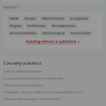
NEMOCI
Kašel
Alergie
Alkoholismus
Analgetika
Angína
Antibiotika
Antidepresiva
Antihistaminika
Antikoncepce
Antivirotika
Katalog nemocí a vyšetření
Z poradny uLékaře.cz
Stále se zvětšující bradavka
Co znamená nehomogenní struktura jater?
Občasné píchnutí pod žebry
Dyspepsie: Větry i při malé námaze, nepravidelná stolice
Zelený povlak na jazyku - co to může být?