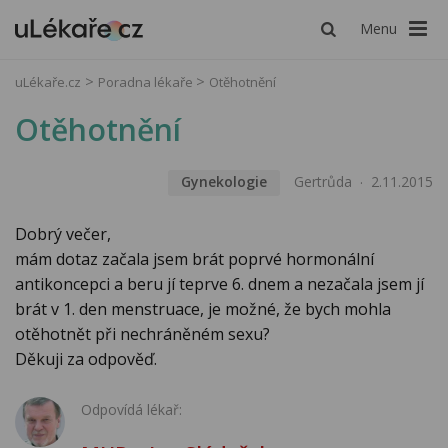
Menu
uLékaře.cz
Poradna lékaře
Otěhotnění
Otěhotnění
Gynekologie
Gertrůda
2.11.2015
Dobrý večer,
mám dotaz začala jsem brát poprvé hormonální
antikoncepci a beru jí teprve 6. dnem a nezačala jsem jí
brát v 1. den menstruace, je možné, že bych mohla
otěhotnět při nechráněném sexu?
Děkuji za odpověď.
Odpovídá lékař: