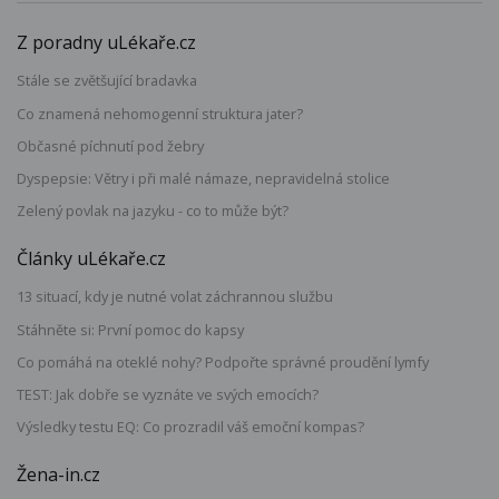
Z poradny uLékaře.cz
Stále se zvětšující bradavka
Co znamená nehomogenní struktura jater?
Občasné píchnutí pod žebry
Dyspepsie: Větry i při malé námaze, nepravidelná stolice
Zelený povlak na jazyku - co to může být?
Články uLékaře.cz
13 situací, kdy je nutné volat záchrannou službu
Stáhněte si: První pomoc do kapsy
Co pomáhá na oteklé nohy? Podpořte správné proudění lymfy
TEST: Jak dobře se vyznáte ve svých emocích?
Výsledky testu EQ: Co prozradil váš emoční kompas?
Žena-in.cz