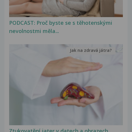
PODCAST: Proč byste se s těhotenskými
nevolnostmi měla...
Jak na zdravá játra?
Ztukovatění jater v datech a obrazech