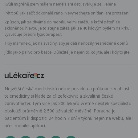
Kvůli migréně jsem málem neměla ani děti, svěřuje se Helena
Pět tipů, jak začít dokonalé ráno. Nevynechejte snídani ani protažení
Způsob, jak se díváme do mobilu, velmi zatěžuje krční páteř, se
skloněnou hlavou je to stejná zátěž, jak se 40 kilovým pytlem na krku,
vysvětluje přední fyzioterapeut
Tipy maminek, jak na svačiny, aby je děti nenosily nesnědené domů
Jídlo jako palivo pro běžce: Důležité je nejen to, co jíte, ale i kdy to jíte
Největší česká medicínská online poradna a průkopník v oblasti
telemedicíny si klade za cíl zefektivnit a zkvalitnit české
zdravotnictví. Tým více jak 300 lékařů včetně desítek specialistů
obslouží průměrně 2 500 uživatelů měsíčně. Poradna je
pacientům k dispozici 24 hodin 7 dní v týdnu nejen na webu, ale i
přes mobilní aplikaci.