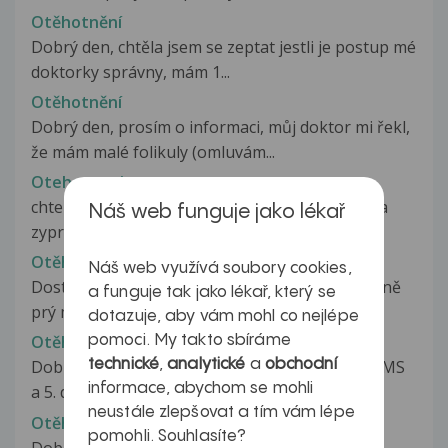
Otěhotnění
Dobrý den, chtěla jsem se zeptat jestli je postup mé
doktorky správny, mám 1...
Otěhotnění
Dobrý den, prosím o informaci, můj doktor mi řekl,
že mám malé folikuly (omluvám...
Otehotneni
chtela bych vjedet zda ma vliv kdyz manzel uziva
Náš web funguje jako lékař
zyprexsu a ja bych otehotnela...
Otěhotnění
Náš web využívá soubory cookies,
Dostala jsem od paní doktorky estrofen 1x denně
a funguje tak jako lékař, který se
prý my to pomůže otěhotnět ?...
dotazuje, aby vám mohl co nejlépe
Otěhotnění
pomoci. My takto sbíráme
technické
,
analytické
a
obchodní
Dobrý den,aplikovali mi antikoncepci od 3. dne MS
informace, abychom se mohli
a 5. den po aplikaci Depo...
neustále zlepšovat a tím vám lépe
Otěhotnění
pomohli. Souhlasíte?
Dobry den,prosim o radu.je mi 38 let,3roky se s