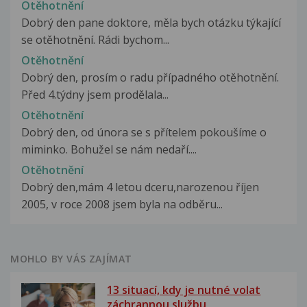
Otěhotnění
Dobrý den pane doktore, měla bych otázku týkající
se otěhotnění. Rádi bychom...
Otěhotnění
Dobrý den, prosím o radu případného otěhotnění.
Před 4.týdny jsem prodělala...
Otěhotnění
Dobrý den, od února se s přítelem pokoušíme o
miminko. Bohužel se nám nedaří....
Otěhotnění
Dobrý den,mám 4 letou dceru,narozenou říjen
2005, v roce 2008 jsem byla na odběru...
MOHLO BY VÁS ZAJÍMAT
13 situací, kdy je nutné volat
záchrannou službu