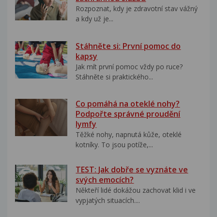
Rozpoznat, kdy je zdravotní stav vážný
a kdy už je...
Stáhněte si: První pomoc do
kapsy
Jak mít první pomoc vždy po ruce?
Stáhněte si praktického...
Co pomáhá na oteklé nohy?
Podpořte správné proudění
lymfy
Těžké nohy, napnutá kůže, oteklé
kotníky. To jsou potíže,...
TEST: Jak dobře se vyznáte ve
svých emocích?
Někteří lidé dokážou zachovat klid i ve
vypjatých situacích....