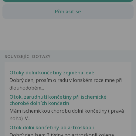
Přihlásit se
SOUVISEJÍCÍ DOTAZY
Otoky dolní končetiny zejména levé
Dobrý den, prosím o radu v lonském roce mne při
dlouhodobém...
Otok, zarudnutí končetiny při ischemické
chorobě dolních končetin
Mám ischemickou chorobu dolní končetiny ( pravá
noha). V...
Otok dolní končetiny po artroskopii
Dobrý den Jsem 3 týdny po artroskopii kolena