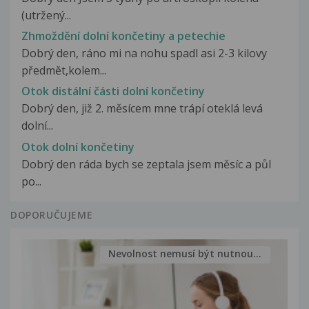
(utržený...
Zhmoždění dolní končetiny a petechie
Dobrý den, ráno mi na nohu spadl asi 2-3 kilovy
předmět,kolem...
Otok distální části dolní končetiny
Dobrý den, již 2. měsícem mne trápí oteklá levá
dolní...
Otok dolní končetiny
Dobrý den ráda bych se zeptala jsem měsíc a půl
po...
DOPORUČUJEME
Nevolnost nemusí být nutnou...