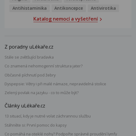
Antihistaminika
Antikoncepce
Antivirotika
Katalog nemocí a vyšetření
Z poradny uLékaře.cz
Stále se zvětšující bradavka
Co znamená nehomogenní struktura jater?
Občasné píchnutí pod žebry
Dyspepsie: Větry i při malé námaze, nepravidelná stolice
Zelený povlak na jazyku - co to může být?
Články uLékaře.cz
13 situací, kdy je nutné volat záchrannou službu
Stáhněte si: První pomoc do kapsy
Co pomáhá na oteklé nohy? Podpořte správné proudění lymfy