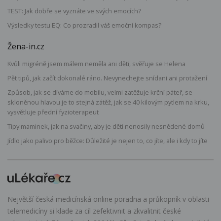
TEST: Jak dobře se vyznáte ve svých emocích?
Výsledky testu EQ: Co prozradil váš emoční kompas?
Žena-in.cz
Kvůli migréně jsem málem neměla ani děti, svěřuje se Helena
Pět tipů, jak začít dokonalé ráno. Nevynechejte snídani ani protažení
Způsob, jak se díváme do mobilu, velmi zatěžuje krční páteř, se
skloněnou hlavou je to stejná zátěž, jak se 40 kilovým pytlem na krku,
vysvětluje přední fyzioterapeut
Tipy maminek, jak na svačiny, aby je děti nenosily nesnědené domů
Jídlo jako palivo pro běžce: Důležité je nejen to, co jíte, ale i kdy to jíte
Největší česká medicínská online poradna a průkopník v oblasti
telemedicíny si klade za cíl zefektivnit a zkvalitnit české