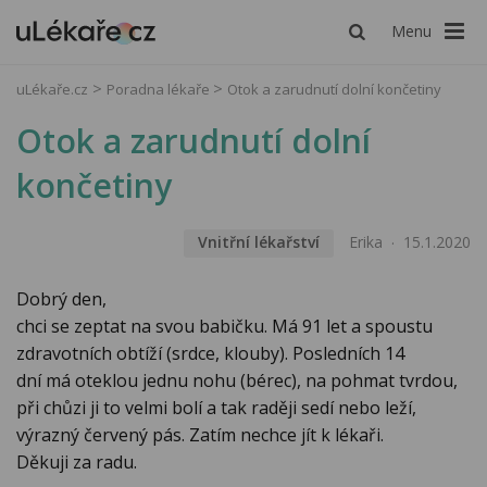
Menu
uLékaře.cz
Poradna lékaře
Otok a zarudnutí dolní končetiny
Otok a zarudnutí dolní
končetiny
Vnitřní lékařství
Erika
15.1.2020
Dobrý den,
chci se zeptat na svou babičku. Má 91 let a spoustu
zdravotních obtíží (srdce, klouby). Posledních 14
dní má oteklou jednu nohu (bérec), na pohmat tvrdou,
při chůzi ji to velmi bolí a tak raději sedí nebo leží,
výrazný červený pás. Zatím nechce jít k lékaři.
Děkuji za radu.