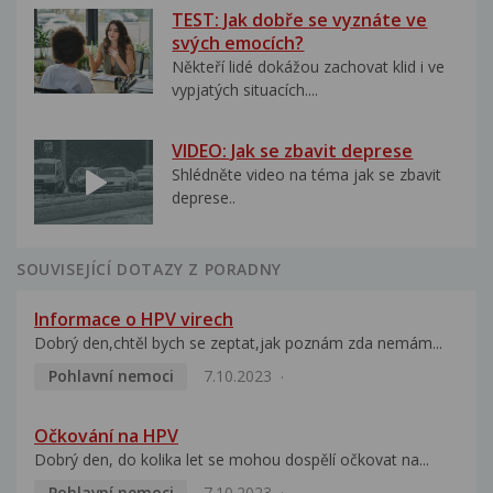
TEST: Jak dobře se vyznáte ve
svých emocích?
Někteří lidé dokážou zachovat klid i ve
vypjatých situacích....
VIDEO: Jak se zbavit deprese
Shlédněte video na téma jak se zbavit
deprese..
SOUVISEJÍCÍ DOTAZY Z PORADNY
Informace o HPV virech
Dobrý den,chtěl bych se zeptat,jak poznám zda nemám...
Pohlavní nemoci
7.10.2023
Očkování na HPV
Dobrý den, do kolika let se mohou dospělí očkovat na...
Pohlavní nemoci
7.10.2023