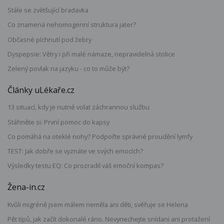
Stále se zvětšující bradavka
Co znamená nehomogenní struktura jater?
Občasné píchnutí pod žebry
Dyspepsie: Větry i při malé námaze, nepravidelná stolice
Zelený povlak na jazyku - co to může být?
Články uLékaře.cz
13 situací, kdy je nutné volat záchrannou službu
Stáhněte si: První pomoc do kapsy
Co pomáhá na oteklé nohy? Podpořte správné proudění lymfy
TEST: Jak dobře se vyznáte ve svých emocích?
Výsledky testu EQ: Co prozradil váš emoční kompas?
Žena-in.cz
Kvůli migréně jsem málem neměla ani děti, svěřuje se Helena
Pět tipů, jak začít dokonalé ráno. Nevynechejte snídani ani protažení