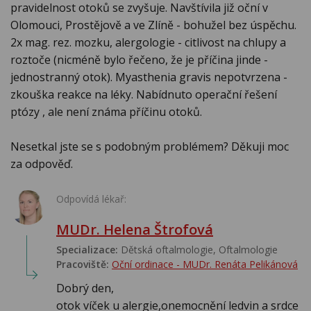
pravidelnost otoků se zvyšuje. Navštívila již oční v
Olomouci, Prostějově a ve Zlíně - bohužel bez úspěchu.
2x mag. rez. mozku, alergologie - citlivost na chlupy a
roztoče (nicméně bylo řečeno, že je příčina jinde -
jednostranný otok). Myasthenia gravis nepotvrzena -
zkouška reakce na léky. Nabídnuto operační řešení
ptózy , ale není známa příčinu otoků.
Nesetkal jste se s podobným problémem? Děkuji moc
za odpověď.
Odpovídá lékař:
MUDr. Helena Štrofová
Specializace:
Dětská oftalmologie, Oftalmologie
Pracoviště:
Oční ordinace - MUDr. Renáta Pelikánová
Dobrý den,
otok víček u alergie,onemocnění ledvin a srdce