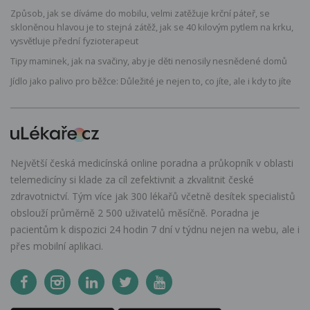
Způsob, jak se díváme do mobilu, velmi zatěžuje krční páteř, se
skloněnou hlavou je to stejná zátěž, jak se 40 kilovým pytlem na krku,
vysvětluje přední fyzioterapeut
Tipy maminek, jak na svačiny, aby je děti nenosily nesnědené domů
Jídlo jako palivo pro běžce: Důležité je nejen to, co jíte, ale i kdy to jíte
Největší česká medicínská online poradna a průkopník v oblasti
telemedicíny si klade za cíl zefektivnit a zkvalitnit české
zdravotnictví. Tým více jak 300 lékařů včetně desítek specialistů
obslouží průměrně 2 500 uživatelů měsíčně. Poradna je
pacientům k dispozici 24 hodin 7 dní v týdnu nejen na webu, ale i
přes mobilní aplikaci.