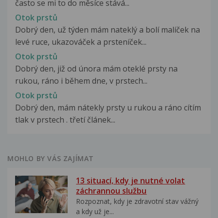
často se mi to do měsíce stává...
Otok prstů
Dobrý den, už týden mám nateklý a bolí malíček na
levé ruce, ukazováček a prsteníček...
Otok prstů
Dobrý den, již od února mám oteklé prsty na
rukou, ráno i během dne, v prstech...
Otok prstů
Dobrý den, mám nátekly prsty u rukou a ráno cítím
tlak v prstech . třetí článek...
MOHLO BY VÁS ZAJÍMAT
13 situací, kdy je nutné volat
záchrannou službu
Rozpoznat, kdy je zdravotní stav vážný
a kdy už je...