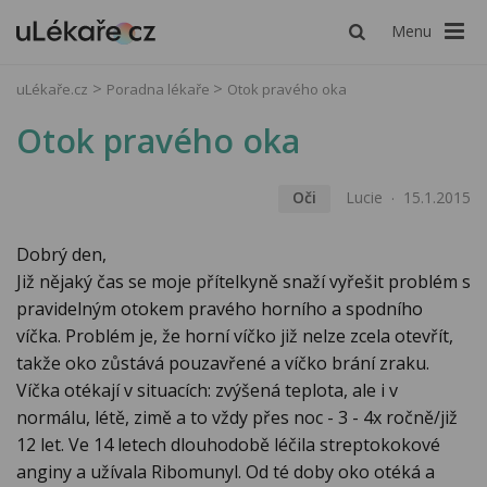
Menu
uLékaře.cz
Poradna lékaře
Otok pravého oka
Otok pravého oka
Oči
Lucie
15.1.2015
Dobrý den,
Již nějaký čas se moje přítelkyně snaží vyřešit problém s
pravidelným otokem pravého horního a spodního
víčka. Problém je, že horní víčko již nelze zcela otevřít,
takže oko zůstává pouzavřené a víčko brání zraku.
Víčka otékají v situacích: zvýšená teplota, ale i v
normálu, létě, zimě a to vždy přes noc - 3 - 4x ročně/již
12 let. Ve 14 letech dlouhodobě léčila streptokokové
anginy a užívala Ribomunyl. Od té doby oko otéká a