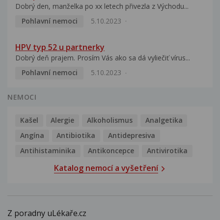
Dobrý den, manželka po xx letech přivezla z Východu...
Pohlavní nemoci
5.10.2023
HPV typ 52 u partnerky
Dobrý deň prajem. Prosím Vás ako sa dá vyliečiť vírus...
Pohlavní nemoci
5.10.2023
NEMOCI
Kašel
Alergie
Alkoholismus
Analgetika
Angína
Antibiotika
Antidepresiva
Antihistaminika
Antikoncepce
Antivirotika
Katalog nemocí a vyšetření
Z poradny uLékaře.cz