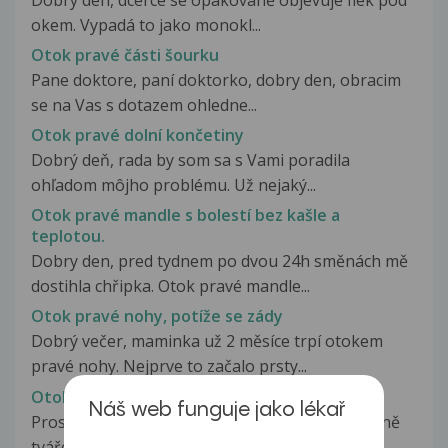
okem. Vypadá to jako monokl...
Otok pravé části šourku
Pane doktore, paní doktorko, dobry den, obracim
se na Vas s dotazem ohledne...
Otok pravé dolní končetiny
Dobrý deň, rada by som sa s Vami poradila
ohľadom môjho problému. Už nejaký...
Otok pravé mandle s bolestí bez kašle a
teplotou.
Dobry den, pred tydnem po dvou 24h směnách mě
dostihla chřipka. Otok pravé mandle...
Otok pravé nohy, potíže se zády
Dobrý večer, maminka už 2 měsíce trpí otokem
pravé nohy. Nejprve to začalo prsty...
Otok pravé poloviny těla včetně tváře
Náš web funguje jako lékař
Prosím o radu. Otéká mi levá polovina těla včetně
tváře, byla zjištěna na žilním...