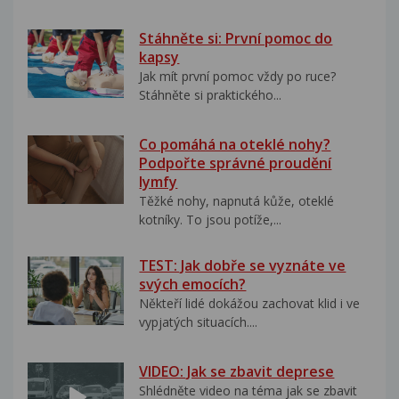
Stáhněte si: První pomoc do
kapsy
Jak mít první pomoc vždy po ruce?
Stáhněte si praktického...
Co pomáhá na oteklé nohy?
Podpořte správné proudění
lymfy
Těžké nohy, napnutá kůže, oteklé
kotníky. To jsou potíže,...
TEST: Jak dobře se vyznáte ve
svých emocích?
Někteří lidé dokážou zachovat klid i ve
vypjatých situacích....
VIDEO: Jak se zbavit deprese
Shlédněte video na téma jak se zbavit