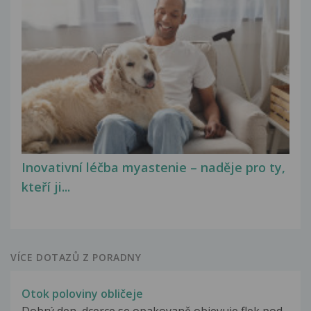
Inovativní léčba myastenie – naděje pro ty,
kteří ji...
VÍCE DOTAZŮ Z PORADNY
Otok poloviny obličeje
Dobrý den, dcerce se opakovaně objevuje flek pod