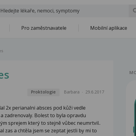
Pro zaměstnavatele
Mobilní aplikace
es
es
MO
Proktologie
Barbara
29.6.2017
al 2x perianalni absces pod kůži vedle
 a zadrenovaly. Bolest to byla opravdu
kým sprejem který to stejně vůbec neumrtvil..
 zas a chtěla jsem se zeptat jestli by mi to