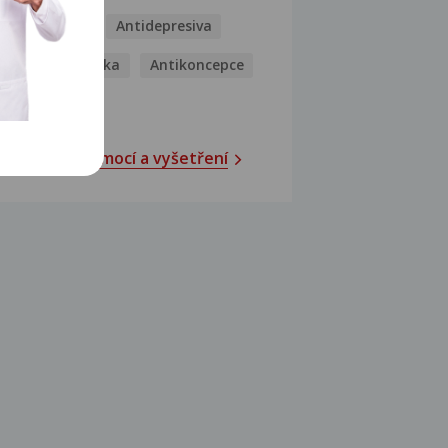
Antibiotika
Antidepresiva
Antihistaminika
Antikoncepce
Antivirotika
Katalog nemocí a vyšetření