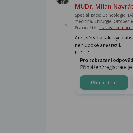
MUDr. Milan Navrát
Specializace:
Balneologie, Dět
medicína, Chirurgie, Ortopedie,
Pracoviště:
Úrazová nemocni
Ano, většina takových abs
nehluboké anestezii.
Pokud...
Pro zobrazení odpovědi 
Přihlášení/registrace j
Přihlásit se