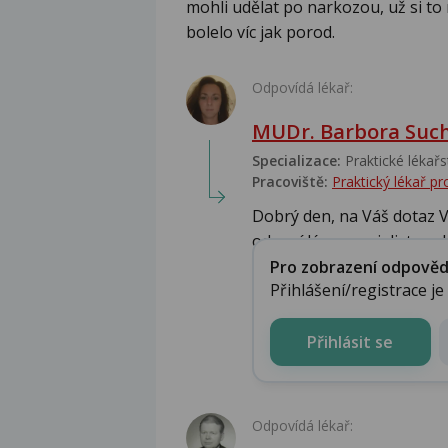
mohli udělat po narkozou, už si to
bolelo víc jak porod.
Odpovídá lékař:
MUDr. Barbora Suc
Specializace:
Praktické lékařs
Pracoviště:
Praktický lékař 
Dobrý den, na Váš dotaz 
odpoví lépe specialista - ch
Pro zobrazení odpovědi 
Přihlášení/registrace j
Přihlásit se
Odpovídá lékař: