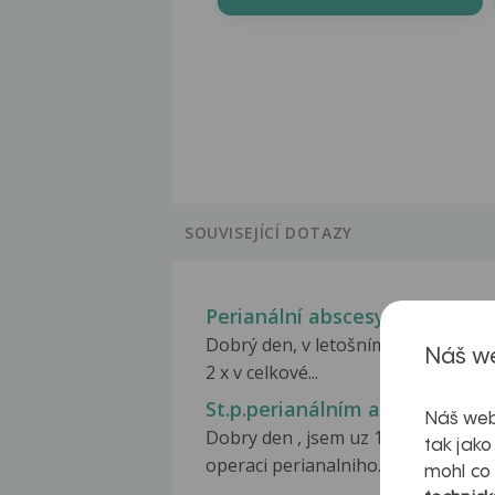
SOUVISEJÍCÍ DOTAZY
Perianální abscesy
Dobrý den, v letošním roce jsem by
Náš we
2 x v celkové...
St.p.perianálním abscesu
Náš web
Dobry den , jsem uz 10mesicu po
tak jako
operaci perianalniho...
mohl co