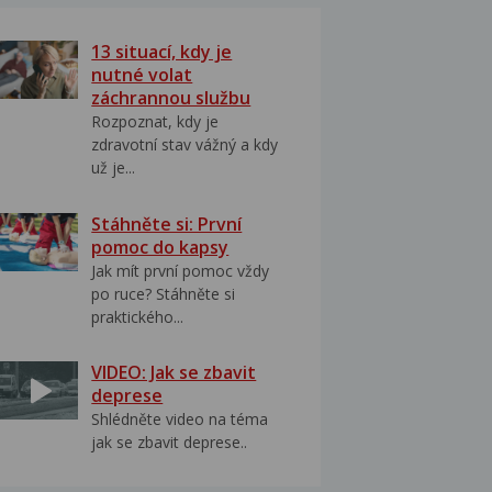
13 situací, kdy je
nutné volat
záchrannou službu
Rozpoznat, kdy je
zdravotní stav vážný a kdy
už je...
Stáhněte si: První
pomoc do kapsy
Jak mít první pomoc vždy
po ruce? Stáhněte si
praktického...
VIDEO: Jak se zbavit
deprese
Shlédněte video na téma
jak se zbavit deprese..