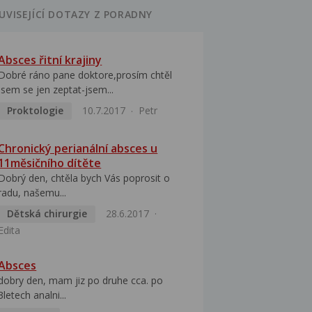
UVISEJÍCÍ DOTAZY Z PORADNY
Absces řitní krajiny
Dobré ráno pane doktore,prosím chtěl
jsem se jen zeptat-jsem...
Proktologie
10.7.2017
Petr
Chronický perianální absces u
11měsičního dítěte
Dobrý den, chtěla bych Vás poprosit o
radu, našemu...
Dětská chirurgie
28.6.2017
Edita
Absces
dobry den, mam jiz po druhe cca. po
3letech analni...