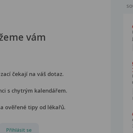
SO
žeme vám
izací čekají na váš dotaz.
nci s chytrým kalendářem.
a ověřené tipy od lékařů.
Přihlásit se