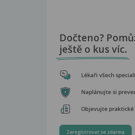
Dočteno? Pomů
ještě o kus víc.
Lékaři všech special
Naplánujte si preve
Objevujte praktické 
Zaregistrovat se zdarma