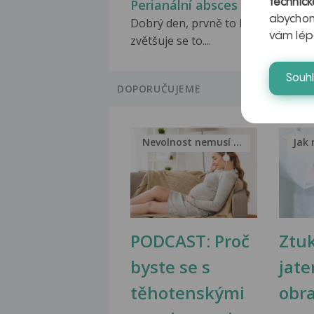
Perianální absces
technick
abychom
Dobrý den, prvně to byla malá ran
vám lép
zvětšuje se to....
Souh
DOPORUČUJEME
Nevolnost nemusí být nutnou...
Jak 
PODCAST: Proč
Ztu
byste se s
jate
těhotenskými
obr