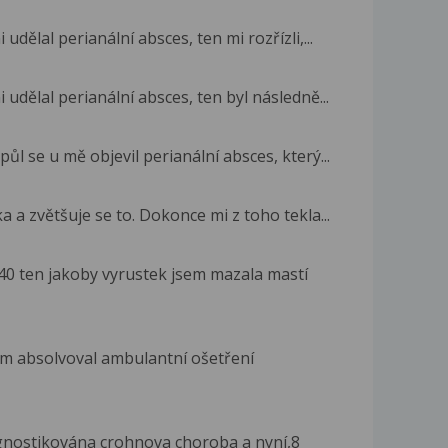
udělal perianální absces, ten mi rozřízli,...
 udělal perianální absces, ten byl následně...
ůl se u mě objevil perianální absces, který...
 a zvětšuje se to. Dokonce mi z toho tekla...
40 ten jakoby vyrustek jsem mazala mastí
em absolvoval ambulantní ošetření
agnostikována crohnova choroba a nyní,8