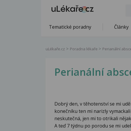
Tematické poradny
Články
uLékaře.cz
Poradna lékaře
Perianální absc
Perianální absc
Dobrý den, v těhotenství se mi uděl
konečníku ten mi narizly vymackali
neskutečná, jen mi to otrikali něja
A teď 7 týdnu po porodu se mi udelal