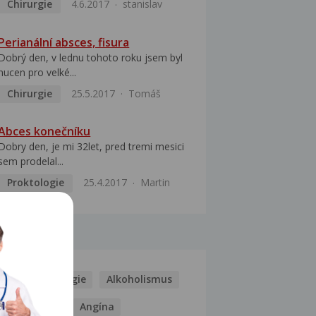
Chirurgie
4.6.2017
stanislav
Perianální absces, fisura
Dobrý den, v lednu tohoto roku jsem byl
nucen pro velké...
Chirurgie
25.5.2017
Tomáš
Abces konečníku
Dobry den, je mi 32let, pred tremi mesici
sem prodelal...
Proktologie
25.4.2017
Martin
MOCI
Kašel
Alergie
Alkoholismus
Analgetika
Angína