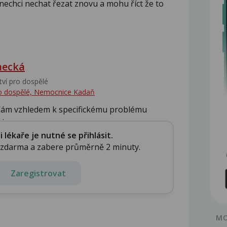
 nechci nechat řezat znovu a mohu říct že to
hecká
tví pro dospělé
pro dospělé, Nemocnice Kadaň
Vám vzhledem k specifickému problému
iru...
lékaře je nutné se přihlásit.
e zdarma a zabere průměrně 2 minuty.
Zaregistrovat
MO