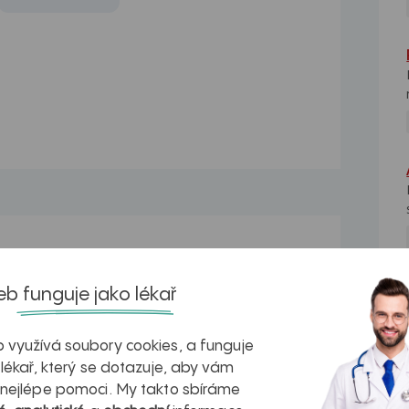
Perianální absces, fisura
la
Dobrý den, v lednu tohoto roku jsem
b funguje jako lékař
NE
byl nucen pro velké...
Perianální absces
 využívá soubory cookies, a funguje
Dobrý den psala jsem dotaz č.213140
 lékař, který se dotazuje, aby vám
ten jakoby vyrustek...
 nejlépe pomoci. My takto sbíráme