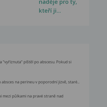
naděje pro ty,
kteří ji...
 "vyříznuta" píštěl po abscesu. Pokud si
 absces na perineu v poporodní jizvě, staré...
mi mezi půlkami na pravé straně nad