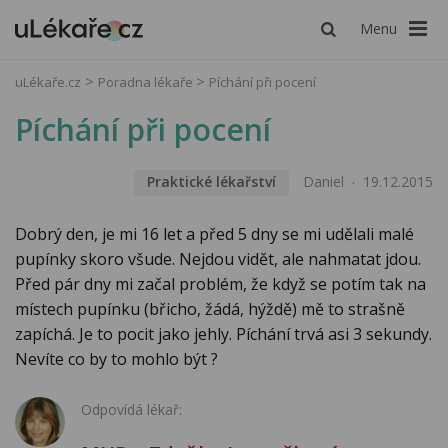
Menu
uLékaře.cz
Poradna lékaře
Píchání při pocení
Píchání při pocení
Praktické lékařství
Daniel
19.12.2015
Dobrý den, je mi 16 let a před 5 dny se mi udělali malé
pupínky skoro všude. Nejdou vidět, ale nahmatat jdou.
Před pár dny mi začal problém, že když se potím tak na
místech pupínku (břicho, žádá, hýždě) mě to strašně
zapíchá. Je to pocit jako jehly. Píchání trvá asi 3 sekundy.
Nevíte co by to mohlo být ?
Odpovídá lékař: