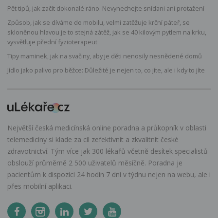
Pět tipů, jak začít dokonalé ráno. Nevynechejte snídani ani protažení
Způsob, jak se díváme do mobilu, velmi zatěžuje krční páteř, se
skloněnou hlavou je to stejná zátěž, jak se 40 kilovým pytlem na krku,
vysvětluje přední fyzioterapeut
Tipy maminek, jak na svačiny, aby je děti nenosily nesnědené domů
Jídlo jako palivo pro běžce: Důležité je nejen to, co jíte, ale i kdy to jíte
Největší česká medicínská online poradna a průkopník v oblasti
telemedicíny si klade za cíl zefektivnit a zkvalitnit české
zdravotnictví. Tým více jak 300 lékařů včetně desítek specialistů
obslouží průměrně 2 500 uživatelů měsíčně. Poradna je
pacientům k dispozici 24 hodin 7 dní v týdnu nejen na webu, ale i
přes mobilní aplikaci.