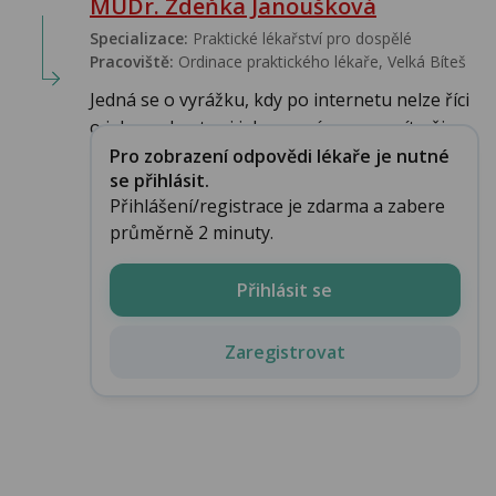
MUDr. Zdeňka Janoušková
Specializace:
Praktické lékařství pro dospělé
Pracoviště:
Ordinace praktického lékaře, Velká Bíteš
Jedná se o vyrážku, kdy po internetu nelze říci
o jakou, zkuste si jako první pomoc vzít něj...
Pro zobrazení odpovědi lékaře je nutné
se přihlásit.
Přihlášení/registrace je zdarma a zabere
průměrně 2 minuty.
Přihlásit se
Zaregistrovat