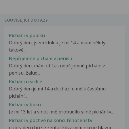
SOUVISEJÍCÍ DOTAZY
Píchání v pupíku
Dobrý den, jsem kluk a je mi 14 a mám někdy
takové...
Nepříjemné píchání v penisu
Dobrý den, mám občas nepříjemné píchání v
penisu, žalud...
Píchání u srdce
Dobrý den je mi 14 a dochází u mě k častému
píchání...
Píchání v boku
Je mi 13 let a v noci mě probudilo silné píchání v...
Píchání v pochvě na konci těhotenství
dobry den chci se zeptat kdyz miminko je hlavou