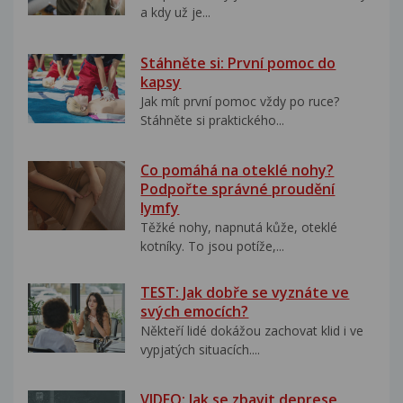
a kdy už je...
Stáhněte si: První pomoc do
kapsy
Jak mít první pomoc vždy po ruce?
Stáhněte si praktického...
Co pomáhá na oteklé nohy?
Podpořte správné proudění
lymfy
Těžké nohy, napnutá kůže, oteklé
kotníky. To jsou potíže,...
TEST: Jak dobře se vyznáte ve
svých emocích?
Někteří lidé dokážou zachovat klid i ve
vypjatých situacích....
VIDEO: Jak se zbavit deprese