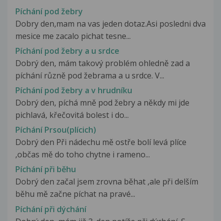
Píchání pod žebry
Dobry den,mam na vas jeden dotaz.Asi posledni dva
mesice me zacalo pichat tesne...
Píchání pod žebry a u srdce
Dobrý den, mám takový problém ohledně zad a
píchání různě pod žebrama a u srdce. V...
Píchání pod žebry a v hrudníku
Dobrý den, píchá mně pod žebry a někdy mi jde
pichlavá, křečovitá bolest i do...
Píchání Prsou(plícich)
Dobrý den Při nádechu mě ostře bolí levá plíce
,občas mě do toho chytne i rameno...
Píchání při běhu
Dobrý den začal jsem zrovna běhat ,ale při delším
běhu mě začne píchat na pravé...
Píchání při dýchání