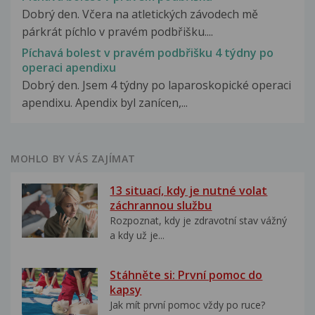
Dobrý den. Včera na atletických závodech mě
párkrát píchlo v pravém podbřišku....
Píchavá bolest v pravém podbřišku 4 týdny po
operaci apendixu
Dobrý den. Jsem 4 týdny po laparoskopické operaci
apendixu. Apendix byl zanícen,...
MOHLO BY VÁS ZAJÍMAT
13 situací, kdy je nutné volat
záchrannou službu
Rozpoznat, kdy je zdravotní stav vážný
a kdy už je...
Stáhněte si: První pomoc do
kapsy
Jak mít první pomoc vždy po ruce?