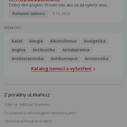
Dobrý deň prajem. Prosím Vás ako sa dá vyliečiť vírus...
Pohlavní nemoci
5.10.2023
NEMOCI
Kašel
Alergie
Alkoholismus
Analgetika
Angína
Antibiotika
Antidepresiva
Antihistaminika
Antikoncepce
Antivirotika
Katalog nemocí a vyšetření
Z poradny uLékaře.cz
Stále se zvětšující bradavka
Co znamená nehomogenní struktura jater?
Občasné píchnutí pod žebry