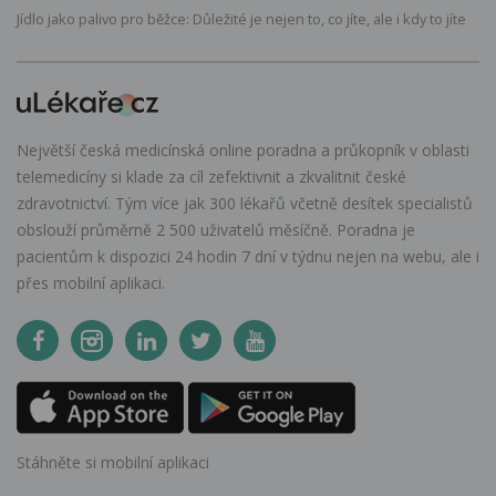
Jídlo jako palivo pro běžce: Důležité je nejen to, co jíte, ale i kdy to jíte
Největší česká medicínská online poradna a průkopník v oblasti
telemedicíny si klade za cíl zefektivnit a zkvalitnit české
zdravotnictví. Tým více jak 300 lékařů včetně desítek specialistů
obslouží průměrně 2 500 uživatelů měsíčně. Poradna je
pacientům k dispozici 24 hodin 7 dní v týdnu nejen na webu, ale i
přes mobilní aplikaci.
Stáhněte si mobilní aplikaci