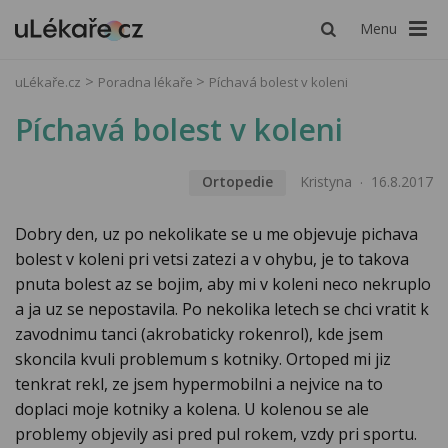
Menu
uLékaře.cz
Poradna lékaře
Píchavá bolest v koleni
Píchavá bolest v koleni
Ortopedie
Kristyna
16.8.2017
Dobry den, uz po nekolikate se u me objevuje pichava
bolest v koleni pri vetsi zatezi a v ohybu, je to takova
pnuta bolest az se bojim, aby mi v koleni neco nekruplo
a ja uz se nepostavila. Po nekolika letech se chci vratit k
zavodnimu tanci (akrobaticky rokenrol), kde jsem
skoncila kvuli problemum s kotniky. Ortoped mi jiz
tenkrat rekl, ze jsem hypermobilni a nejvice na to
doplaci moje kotniky a kolena. U kolenou se ale
problemy objevily asi pred pul rokem, vzdy pri sportu.