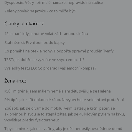
Dyspepsie: Větry i při malé námaze, nepravidelná stolice
Zelený povlak na jazyku - co to může být?
Články uLékaře.cz
13 situací, kdy je nutné volat záchrannou službu
Stáhněte si: První pomoc do kapsy
Co pomáhá na oteklé nohy? Podpořte správné proudění lymfy
TEST: Jak dobře se vyznáte ve svých emocích?
Výsledky testu EQ: Co prozradil váš emoční kompas?
Žena-in.cz
Kvůli migréně jsem málem neměla ani děti, svěřuje se Helena
Pět tipů, jak začít dokonalé ráno. Nevynechejte snídani ani protažení
Způsob, jak se díváme do mobilu, velmi zatěžuje krční páteř, se
skloněnou hlavou je to stejná zátěž, jak se 40 kilovým pytlem na krku,
vysvětluje přední fyzioterapeut
Tipy maminek, jak na svačiny, aby je děti nenosily nesnědené domů