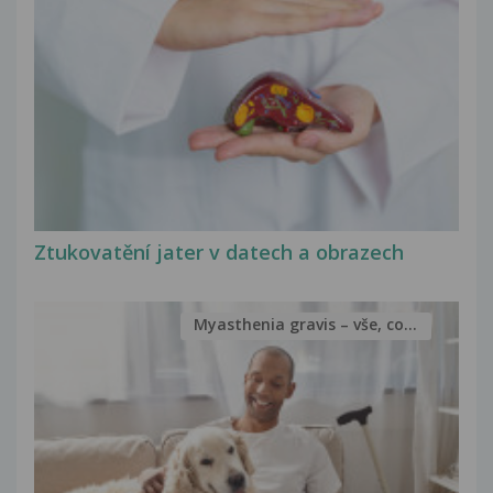
Ztukovatění jater v datech a obrazech
Myasthenia gravis – vše, co...