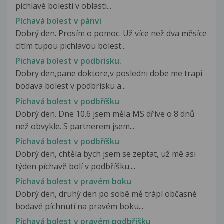
pichlavé bolesti v oblasti...
Píchavá bolest v pánvi
Dobrý den. Prosím o pomoc. Už více než dva měsíce
cítím tupou pichlavou bolest...
Pichava bolest v podbrisku.
Dobry den,pane doktore,v posledni dobe me trapi
bodava bolest v podbrisku a...
Píchavá bolest v podbříšku
Dobrý den. Dne 10.6 jsem měla MS dříve o 8 dnů
než obvykle. S partnerem jsem...
Píchavá bolest v podbříšku
Dobrý den, chtěla bych jsem se zeptat, už mě asi
týden píchavě bolí v podbříšku....
Píchavá bolest v pravém boku
Dobrý den, druhý den po sobě mě trápí občasné
bodavé píchnutí na pravém boku...
Píchavá bolest v pravém podbřišku