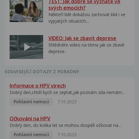
TEST: Jak dobře se vyznáte ve
svých emocích?
Někteří lidé dokážou zachovat klid i ve
vypjatých situacích....
VIDEO: Jak se zbavit deprese
Shlédněte video na téma jak se zbavit
deprese..
SOUVISEJÍCÍ DOTAZY Z PORADNY
Informace o HPV virech
Dobrý den,chtěl bych se zeptat,jak poznám zda nemám...
Pohlavní nemoci
7.10.2023
Očkování na HPV
Dobrý den, do kolika let se mohou dospělí očkovat na...
Pohlavní nemoci
7.10.2023