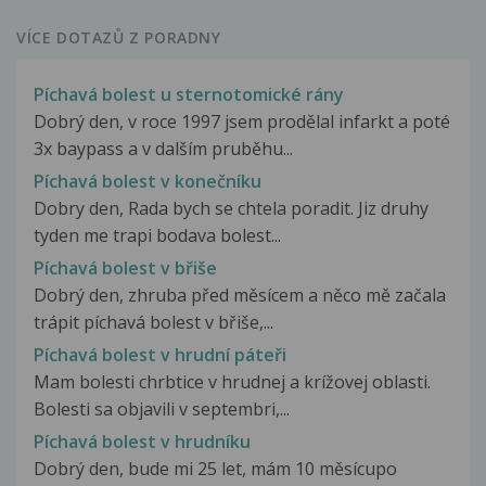
VÍCE DOTAZŮ Z PORADNY
Píchavá bolest u sternotomické rány
Dobrý den, v roce 1997 jsem prodělal infarkt a poté
3x baypass a v dalším pruběhu...
Píchavá bolest v konečníku
Dobry den, Rada bych se chtela poradit. Jiz druhy
tyden me trapi bodava bolest...
Píchavá bolest v břiše
Dobrý den, zhruba před měsícem a něco mě začala
trápit píchavá bolest v břiše,...
Píchavá bolest v hrudní páteři
Mam bolesti chrbtice v hrudnej a krížovej oblasti.
Bolesti sa objavili v septembri,...
Píchavá bolest v hrudníku
Dobrý den, bude mi 25 let, mám 10 měsícupo