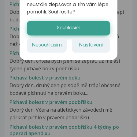
Pichava bolest v podbrisku.
neustále zlepšovat a tím vám lépe
Dobry den,pane doktore,v posledni dobe me trapi
pomohli. Souhlasíte?
bodava bolest v podbrisku a...
Souhlasím
Píchavá bolest v podbříšku
Dobrý den. Dne 10.6 jsem měla MS dříve o 8 dnů
než obvykle. S partnerem jsem...
Nesouhlasím
Nastavení
Píchavá bolest v podbříšku
Dobrý den, chtěla bych jsem se zeptat, už mě asi
týden píchavě bolí v podbříšku....
Píchavá bolest v pravém boku
Dobrý den, druhý den po sobě mě trápí občasné
bodavé píchnutí na pravém boku...
Píchavá bolest v pravém podbřišku
Dobrý den. Včera na atletických závodech mě
párkrát píchlo v pravém podbřišku....
Píchavá bolest v pravém podbřišku 4 týdny po
operaci apendixu