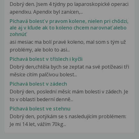
Dobrý den. Jsem 4 týdny po laparoskopické operaci
apendixu. Apendix byl zanícen,...
Píchavá bolesť v pravom kolene, nielen pri chôdzi,
ale aj v kľude ak to koleno chcem narovnať alebo
zohnúť
asi mesiac ma bolí pravé koleno, mal som s tým už
problémy, ale bolo to asi...
Píchavá bolest v tříslech i kyčli
Dobrý den,chtěla bych se zeptat na své potížeasi tři
měsíce cítím palčivou bolest...
Píchavá bolest v zádech
Dobrý den, poslední měsíc mám bolesti v zádech. Je
to v oblasti bederní denně...
Píchavá bolest ve stehnu
Dobrý den, potýkám se s nasledujícím problémem:
Je mi 14 let, vážím 70kg...