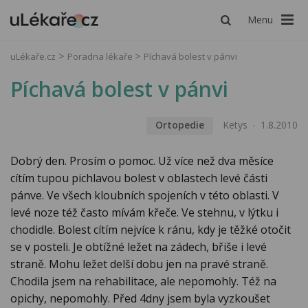
Menu
uLékaře.cz
Poradna lékaře
Píchavá bolest v pánvi
Píchavá bolest v pánvi
Ortopedie
Ketys
1.8.2010
Dobrý den. Prosím o pomoc. Už více než dva měsíce
cítím tupou pichlavou bolest v oblastech levé části
pánve. Ve všech kloubních spojeních v této oblasti. V
levé noze též často mívám křeče. Ve stehnu, v lýtku i
chodidle. Bolest cítím nejvíce k ránu, kdy je těžké otočit
se v posteli. Je obtížné ležet na zádech, břiše i levé
straně. Mohu ležet delší dobu jen na pravé straně.
Chodila jsem na rehabilitace, ale nepomohly. Též na
opichy, nepomohly. Před 4dny jsem byla vyzkoušet