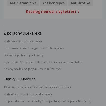
Antihistaminika
Antikoncepce
Antivirotika
Katalog nemocí a vyšetření
Z poradny uLékaře.cz
Stále se zvětšující bradavka
Co znamená nehomogenní struktura jater?
Občasné píchnutí pod žebry
Dyspepsie: Větry i při malé námaze, nepravidelná stolice
Zelený povlak na jazyku - co to může být?
Články uLékaře.cz
13 situací, kdy je nutné volat záchrannou službu
Stáhněte si: První pomoc do kapsy
Co pomáhá na oteklé nohy? Podpořte správné proudění lymfy