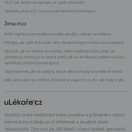
TEST: Jak dobře se vyznáte ve svých emocích?
Výsledky testu EQ: Co prozradil váš emoční kompas?
Žena-in.cz
Kvůli migréně jsem málem neměla ani děti, svěřuje se Helena
Pět tipů, jak začít dokonalé ráno. Nevynechejte snídani ani protažení
Způsob, jak se díváme do mobilu, velmi zatěžuje krční páteř, se
skloněnou hlavou je to stejná zátěž, jak se 40 kilovým pytlem na krku,
vysvětluje přední fyzioterapeut
Tipy maminek, jak na svačiny, aby je děti nenosily nesnědené domů
Jídlo jako palivo pro běžce: Důležité je nejen to, co jíte, ale i kdy to jíte
Největší česká medicínská online poradna a průkopník v oblasti
telemedicíny si klade za cíl zefektivnit a zkvalitnit české
zdravotnictví. Tým více jak 300 lékařů včetně desítek specialistů