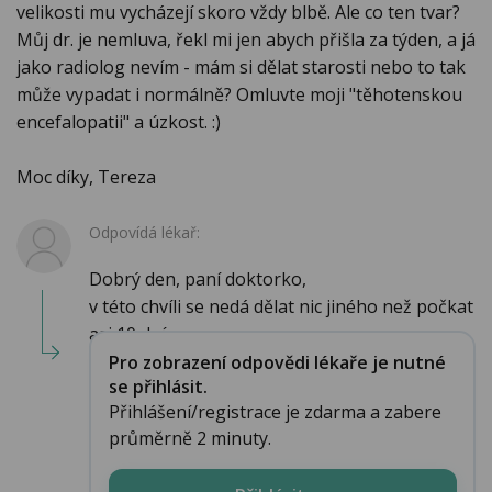
velikosti mu vycházejí skoro vždy blbě. Ale co ten tvar?
Můj dr. je nemluva, řekl mi jen abych přišla za týden, a já
jako radiolog nevím - mám si dělat starosti nebo to tak
může vypadat i normálně? Omluvte moji "těhotenskou
encefalopatii" a úzkost. :)
Moc díky, Tereza
Odpovídá lékař:
Dobrý den, paní doktorko,
v této chvíli se nedá dělat nic jiného než počkat
asi 10 dní a...
Pro zobrazení odpovědi lékaře je nutné
se přihlásit.
Přihlášení/registrace je zdarma a zabere
průměrně 2 minuty.