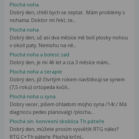
Plochá noha
Dobrý den, chtěl bych se zeptat . Mám problémy s
nohama. Doktor mi řekl, ze...
Plochá noha
Dobrý den, už asi dva měsíce mě bolí plosky nohou
v okolí paty. Nemohu na ně...
Plochá noha a bolest zad
Dobrý den, je mi 46 let a cca 3 měsíce mám...
Plochá noha a terapie
Dobrý den, již čtvrtým rokem navštěvuji se synem
(7,5 roku) ortopeda kvůli...
Plochá noha u syna
Dobry vecer, pišem ohladom mojho syna /14r./ Má
diagnozu pedes planovalgi /plocha...
Plochá sin. konvexní skolióza Th páteře
Dobrý den, můžete prosím vysvětlit RTG nález?
RTG C+Th páteře: Plochá krční...