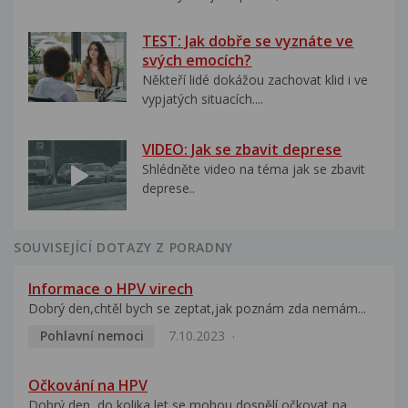
TEST: Jak dobře se vyznáte ve
svých emocích?
Někteří lidé dokážou zachovat klid i ve
vypjatých situacích....
VIDEO: Jak se zbavit deprese
Shlédněte video na téma jak se zbavit
deprese..
SOUVISEJÍCÍ DOTAZY Z PORADNY
Informace o HPV virech
Dobrý den,chtěl bych se zeptat,jak poznám zda nemám...
Pohlavní nemoci
7.10.2023
Očkování na HPV
Dobrý den, do kolika let se mohou dospělí očkovat na...