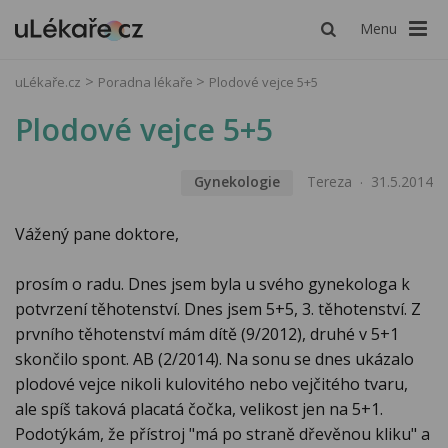
Menu
uLékaře.cz
Poradna lékaře
Plodové vejce 5+5
Plodové vejce 5+5
Gynekologie
Tereza
31.5.2014
Vážený pane doktore,
prosím o radu. Dnes jsem byla u svého gynekologa k
potvrzení těhotenství. Dnes jsem 5+5, 3. těhotenství. Z
prvního těhotenství mám dítě (9/2012), druhé v 5+1
skončilo spont. AB (2/2014). Na sonu se dnes ukázalo
plodové vejce nikoli kulovitého nebo vejčitého tvaru,
ale spíš taková placatá čočka, velikost jen na 5+1.
Podotýkám, že přístroj "má po straně dřevěnou kliku" a