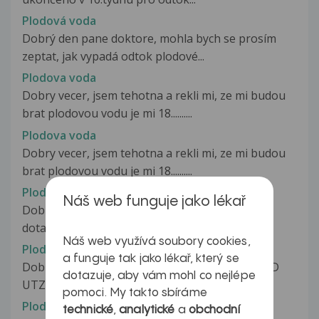
Plodová voda
Dobrý den pane doktore, mohla bych se prosím
zeptat, jak vypadá odtok plodové...
Plodova voda
Dobry vecer, jsem tehotna a rekli mi, ze mi budou
brat plodovou vodu je mi 18..........
Plodova voda
Dobry vecer, jsem tehotna a rekli mi, ze mi budou
brat plodovou vodu je mi 18..........
Plodová voda
Náš web funguje jako lékař
Dobrý den pane doktore měla bych k Vám
dotaz,který mě moc trápí,nyní jsem ve...
Náš web využívá soubory cookies,
Plodová voda
a funguje tak jako lékař, který se
Dobrý den, prosím o radu. Dnes jsem byla na 4D
dotazuje, aby vám mohl co nejlépe
UTZ přesně 29+2 týdnu, paní doktorka...
pomoci. My takto sbíráme
Plodova voda
technické
,
analytické
a
obchodní