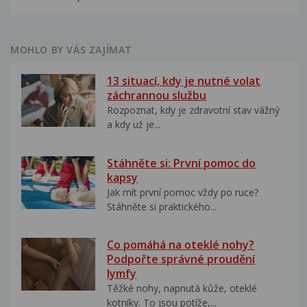
MOHLO BY VÁS ZAJÍMAT
13 situací, kdy je nutné volat
záchrannou službu
Rozpoznat, kdy je zdravotní stav vážný
a kdy už je...
Stáhněte si: První pomoc do
kapsy
Jak mít první pomoc vždy po ruce?
Stáhněte si praktického...
Co pomáhá na oteklé nohy?
Podpořte správné proudění
lymfy
Těžké nohy, napnutá kůže, oteklé
kotníky. To jsou potíže,...