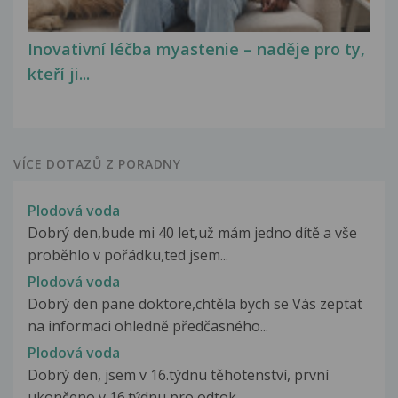
Inovativní léčba myastenie – naděje pro ty,
kteří ji...
VÍCE DOTAZŮ Z PORADNY
Plodová voda
Dobrý den,bude mi 40 let,už mám jedno dítě a vše
proběhlo v pořádku,ted jsem...
Plodová voda
Dobrý den pane doktore,chtěla bych se Vás zeptat
na informaci ohledně předčasného...
Plodová voda
Dobrý den, jsem v 16.týdnu těhotenství, první
ukončeno v 16.týdnu pro odtok...