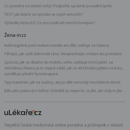
Co pomáhá na oteklé nohy? Podpořte správné proudění lymfy
TEST: Jak dobře se vyznáte ve svých emocích?
Výsledky testu EQ: Co prozradil váš emoční kompas?
Žena-in.cz
Kvůli migréně jsem málem neměla ani děti, svěřuje se Helena
Pět tipů, jak začít dokonalé ráno. Nevynechejte snídani ani protažení
Způsob, jak se díváme do mobilu, velmi zatěžuje krční páteř, se
skloněnou hlavou je to stejná zátěž, jak se 40 kilovým pytlem na krku,
vysvětluje přední fyzioterapeut
Tipy maminek, jak na svačiny, aby je děti nenosily nesnědené domů
Jídlo jako palivo pro běžce: Důležité je nejen to, co jíte, ale i kdy to jíte
Největší česká medicínská online poradna a průkopník v oblasti