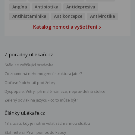
Angína
Antibiotika
Antidepresiva
Antihistaminika
Antikoncepce
Antivirotika
Katalog nemocí a vyšetření
Z poradny uLékaře.cz
Stále se zvětšující bradavka
Co znamená nehomogenní struktura jater?
Občasné píchnutí pod žebry
Dyspepsie: Větry i při malé námaze, nepravidelná stolice
Zelený povlak na jazyku - co to může být?
Články uLékaře.cz
13 situací, kdy je nutné volat záchrannou službu
Stáhněte si: První pomoc do kapsy