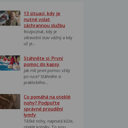
13 situací, kdy je
nutné volat
záchrannou službu
Rozpoznat, kdy je
zdravotní stav vážný a kdy
už je...
Stáhněte si: První
pomoc do kapsy
Jak mít první pomoc vždy
po ruce? Stáhněte si
praktického...
Co pomáhá na oteklé
nohy? Podpořte
správné proudění
lymfy
Těžké nohy, napnutá kůže,
oteklé kotníky. To jsou