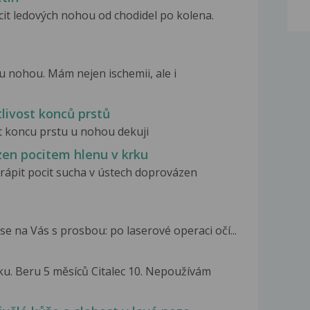
it ledových nohou od chodidel po kolena.
u nohou. Mám nejen ischemii, ale i
livost konců prstů
t koncu prstu u nohou dekuji
zen pocitem hlenu v krku
rápit pocit sucha v ústech doprovázen
e na Vás s prosbou: po laserové operaci očí...
ku. Beru 5 měsíců Citalec 10. Nepoužívám