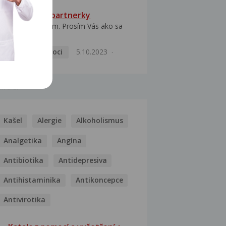
HPV typ 52 u partnerky
Dobrý deň prajem. Prosím Vás ako sa
dá vyliečiť vírus...
Pohlavní nemoci
5.10.2023
MOCI
Kašel
Alergie
Alkoholismus
Analgetika
Angína
Antibiotika
Antidepresiva
Antihistaminika
Antikoncepce
Antivirotika