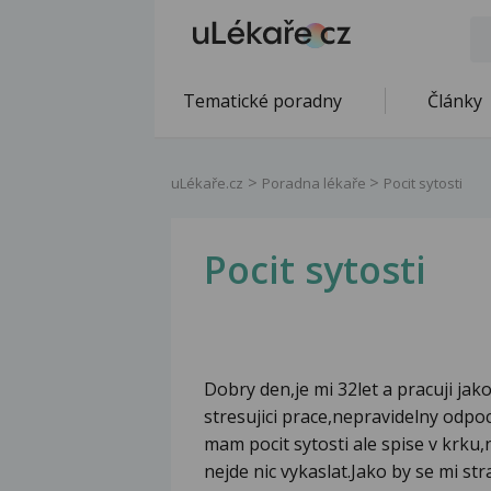
Tematické poradny
Články
uLékaře.cz
Poradna lékaře
Pocit sytosti
Pocit sytosti
Dobry den,je mi 32let a pracuji jak
stresujici prace,nepravidelny odpo
mam pocit sytosti ale spise v krku,
nejde nic vykaslat.Jako by se mi str