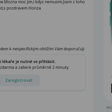
e.Mozna moc jim,i kdyz nemusim.Jsem z toho
ved,s pozdravem Honza.
dem k nespecifickým obtížím Vám doporučuji
lékaře je nutné se přihlásit.
e zdarma a zabere průměrně 2 minuty.
Zaregistrovat
MO