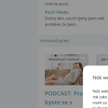
vnitrne pocit...
Pocit hladu
Dobrý den, cca tři týdny jsem měl
problém, že jsem...
DOPORUČUJEME
Nevolnost nemusí být nutnou...
Jak 
Náš we
PODCAST: Proč
Ztu
Náš web
tak jako
byste se s
jate
mohl co