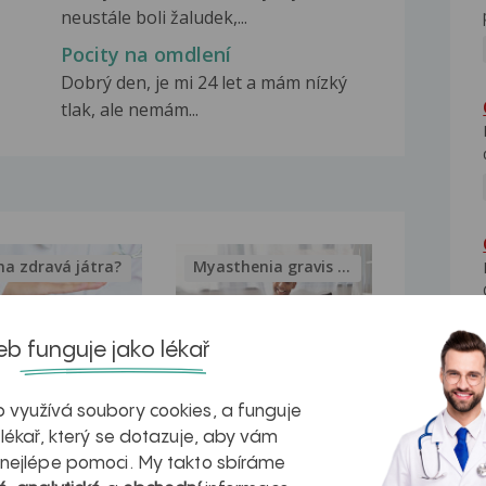
neustále boli žaludek,...
Pocity na omdlení
Dobrý den, je mi 24 let a mám nízký
tlak, ale nemám...
na zdravá játra?
Myasthenia gravis – vše, co...
b funguje jako lékař
kovatění
Inovativní
 využívá soubory cookies, a funguje
 lékař, který se dotazuje, aby vám
r v datech a
léčba
 nejlépe pomoci. My takto sbíráme