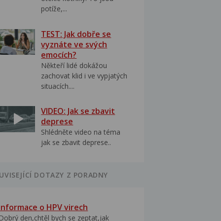
potíže,...
TEST: Jak dobře se
vyznáte ve svých
emocích?
Někteří lidé dokážou
zachovat klid i ve vypjatých
situacích....
VIDEO: Jak se zbavit
deprese
Shlédněte video na téma
jak se zbavit deprese..
UVISEJÍCÍ DOTAZY Z PORADNY
Informace o HPV virech
Dobrý den,chtěl bych se zeptat,jak