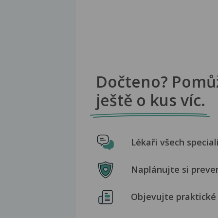
Dočteno? Pomů
ještě o kus víc.
Lékaři všech special
Naplánujte si preve
Objevujte praktické 