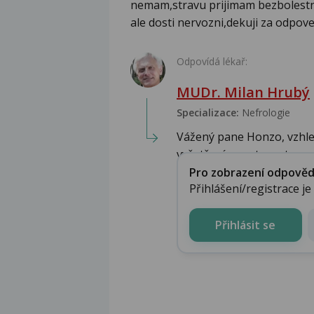
nemam,stravu prijimam bezbolestn
ale dosti nervozni,dekuji za odpo
Odpovídá lékař:
MUDr. Milan Hrubý
Specializace:
Nefrologie
Vážený pane Honzo, vzhle
vyšetření v gastroent...
Pro zobrazení odpovědi 
Přihlášení/registrace j
Přihlásit se