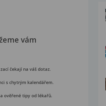
žeme vám
izací čekají na váš dotaz.
nci s chytrým kalendářem.
a ověřené tipy od lékařů.