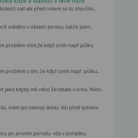
livělá kůže a slabost v levé noze
olesti zad ale před rokem se to zhoršilo...
it svědění v oblasti penisu, takže jsem...
ám problém stím,že když sním např.půlku
m problém s tím, že když sním např. půlku...
t jako kdyby mě něco škrábalo v krku. Není...
ás, mám jen takový dotaz. Asi před týdnem
sicu po prvním porodu- vše v pořádku.