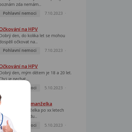
poznám zda nemám...
Pohlavní nemoci
7.10.2023
Očkování na HPV
Dobrý den, do kolika let se mohou
dospělí očkovat na...
Pohlavní nemoci
7.10.2023
Očkování na HPV
Dobrý den, mým dětem je 18 a 20 let.
Chci je nechat...
Pohlavní nemoci
5.10.2023
HPV pozitivní manželka
Dobrý den, manželka po xx letech
přivezla z Východu...
Pohlavní nemoci
5.10.2023