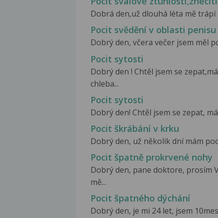
Pocit svalové ztuhlosti,znecit
Dobrá den,už dlouhá léta mě trápí b
Pocit svědění v oblasti penisu
Dobrý den, včera večer jsem měl poc
Pocit sytosti
Dobrý den ! Chtěl jsem se zepat,m
chleba...
Pocit sytosti
Dobrý den! Chtěl jsem se zepat, má
Pocit škrábání v krku
Dobrý den, už několik dní mám poci
Pocit špatně prokrvené nohy
Dobrý den, pane doktore, prosím V
mě...
Pocit špatného dýchání
Dobrý den, je mi 24 let, jsem 10me