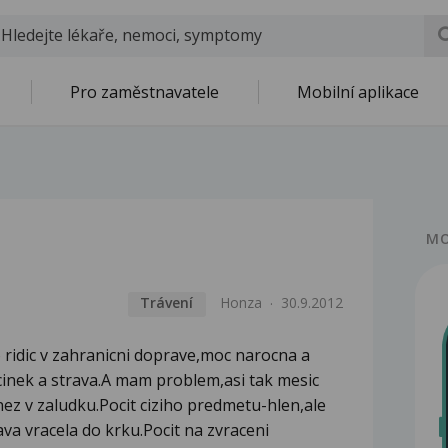
Pro zaměstnavatele
Mobilní aplikace
MO
Trávení
Honza
30.9.2012
o ridic v zahranicni doprave,moc narocna a
cinek a strava.A mam problem,asi tak mesic
nez v zaludku.Pocit ciziho predmetu-hlen,ale
ava vracela do krku.Pocit na zvraceni