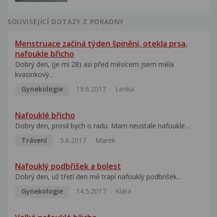
SOUVISEJÍCÍ DOTAZY Z PORADNY
Menstruace začíná týden špinění, otekla prsa,
nafoukle břicho
Dobrý den, (je mi 28) asi před měsícem jsem měla
kvasinkový...
Gynekologie
19.6.2017
Lenka
Nafouklé břicho
Dobry den, prosil bych o radu. Mam neustale nafoukle...
Trávení
5.6.2017
Marek
Nafouklý podbřišek a bolest
Dobrý den, už třetí den mě trápí nafouklý podbrišek...
Gynekologie
14.5.2017
Klára