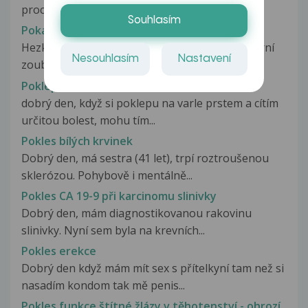
procent pravého horního zubu...
Souhlasím
Pokažené zoubky - 5 let
Hezký den, mám prosbu.. syn má pokažené horní
Nesouhlasím
Nastavení
zoubky, má je v podstatě vydrolené,...
Poklepání na varle
dobrý den, když si poklepu na varle prstem a cítím
určitou bolest, mohu tím...
Pokles bílých krvinek
Dobrý den, má sestra (41 let), trpí roztroušenou
sklerózou. Pohybově i mentálně...
Pokles CA 19-9 při karcinomu slinivky
Dobrý den, mám diagnostikovanou rakovinu
slinivky. Nyní sem byla na krevních...
Pokles erekce
Dobrý den když mám mít sex s přítelkyní tam než si
nasadím kondom tak mě penis...
Pokles funkce štítné žlázy v těhotenství - ohrozí