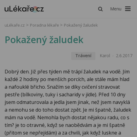
Menu
uLékaře.cz
Poradna lékaře
Pokažený žaludek
Pokažený žaludek
Trávení
Karol
2.6.2017
Dobrý den. Již přes týden mě trápí žaludek na vodě. Jím
každé 2 hodiny po menších porcích, ale stále mám hlad
a nafouklé břicho. Snažím se díky cvičení stravovat
pestře (bílkoviny, tuky i sacharidy v jídle). Před 10 dny
jsem odmaturovala a jedla jsem jinak, než jsem navyklá
a nemohu se do toho dostat zpět. Je mi špatně, žaludek
mám na vodě. Nemohla bych dostat nějakou radu, co s
tím? je to otravné, když se naobědvám a je mi špatně
(přitom se nepřejídám) a za chvili, jak když luskne a