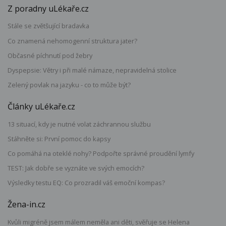
Z poradny uLékaře.cz
Stále se zvětšující bradavka
Co znamená nehomogenní struktura jater?
Občasné píchnutí pod žebry
Dyspepsie: Větry i při malé námaze, nepravidelná stolice
Zelený povlak na jazyku - co to může být?
Články uLékaře.cz
13 situací, kdy je nutné volat záchrannou službu
Stáhněte si: První pomoc do kapsy
Co pomáhá na oteklé nohy? Podpořte správné proudění lymfy
TEST: Jak dobře se vyznáte ve svých emocích?
Výsledky testu EQ: Co prozradil váš emoční kompas?
Žena-in.cz
Kvůli migréně jsem málem neměla ani děti, svěřuje se Helena