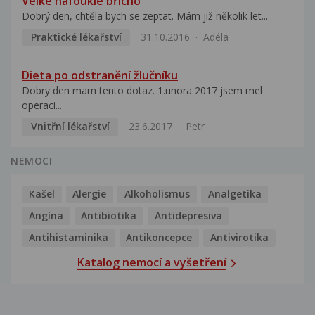
Velké nafouklé břicho
Dobrý den, chtěla bych se zeptat. Mám již několik let...
Praktické lékařství
31.10.2016
Adéla
Dieta po odstranění žlučníku
Dobry den mam tento dotaz. 1.unora 2017 jsem mel
operaci...
Vnitřní lékařství
23.6.2017
Petr
NEMOCI
Kašel
Alergie
Alkoholismus
Analgetika
Angína
Antibiotika
Antidepresiva
Antihistaminika
Antikoncepce
Antivirotika
Katalog nemocí a vyšetření