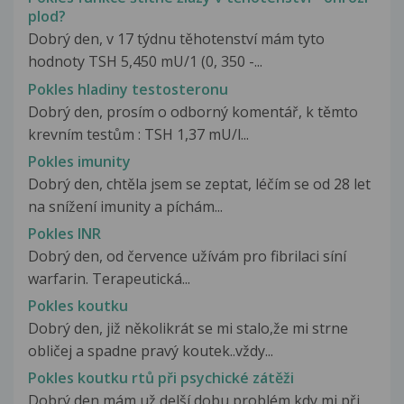
plod?
Dobrý den, v 17 týdnu těhotenství mám tyto
hodnoty TSH 5,450 mU/1 (0, 350 -...
Pokles hladiny testosteronu
Dobrý den, prosím o odborný komentář, k těmto
krevním testům : TSH 1,37 mU/l...
Pokles imunity
Dobrý den, chtěla jsem se zeptat, léčím se od 28 let
na snížení imunity a píchám...
Pokles INR
Dobrý den, od července užívám pro fibrilaci síní
warfarin. Terapeutická...
Pokles koutku
Dobrý den, již několikrát se mi stalo,že mi strne
obličej a spadne pravý koutek..vždy...
Pokles koutku rtů při psychické zátěži
Dobrý den mám už delší dobu problém kdy mi při