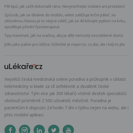
Pět tipů, jak začít dokonalé ráno. Nevynechejte snídani ani protažení
Způsob, jak se díváme do mobilu, velmi zatěžuje krční páteř, se
skloněnou hlavou je to stejná zátěž, jak se 40 kilovým pytlem na krku,
vysvětluje přední fyzioterapeut
Tipy maminek, jak na svačiny, aby je děti nenosily nesnědené domů
Jídlo jako palivo pro běžce: Důležité je nejen to, co jíte, ale i kdy to jíte
Největší česká medicínská online poradna a průkopník v oblasti
telemedicíny si klade za cíl zefektivnit a zkvalitnit české
zdravotnictví. Tým více jak 300 lékařů včetně desítek specialistů
obslouží průměrně 2 500 uživatelů měsíčně. Poradna je
pacientům k dispozici 24 hodin 7 dní v týdnu nejen na webu, ale i
přes mobilní aplikaci.