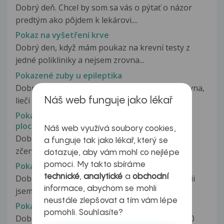
Dobrý deň. Chcel by som sa vás o pýtať o názor
predtým ako pôjdem k lekárovi....
Pokaz na vyšetření krve
Dobrý den, když mám poukaz na krevní testy z
jedné polikliniky a nejsem zrovna...
Pokazené zuby u epileptika
Dobrý deň, rada by som sa opýtala na môjho syna,
lieči sa na epilepsiu a má...
Náš web funguje jako lékař
Pokaždé když vylezu ze sprchy mi zčervená
plocha nohy
Náš web využívá soubory cookies,
Dobry den, pokaždé když vylezu ze sprchy mi
a funguje tak jako lékař, který se
zčervená plocha nohy, a zmizi to...
dotazuje, aby vám mohl co nejlépe
pomoci. My takto sbíráme
Pokaždé má vyrážku na zádech a u třísel
technické
,
analytické
a
obchodní
Dobrý den, syn má dva a půl roku. Na alergoligii
informace, abychom se mohli
jsem s ním byla a alergie mu...
neustále zlepšovat a tím vám lépe
Pokažená kompozitní výplň
pomohli. Souhlasíte?
Dobrý den, při nehodě se mi urazilo asi 60 až 70