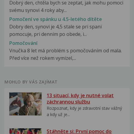
Dobrý den, chtěla bych se zeptat, jak mohu pomoci
svému synovi 4 roky aby...
Pomočení ve spánku u 4.5-letého dítěte
Dobry den, synovi je 4,5 stale se pri spani
pomocuje, pri dennim po obede, i...
Pomočování
Vnučka 8 let má problém s pomočováním od mala.
Před více než rokem vymizel,...
MOHLO BY VÁS ZAJÍMAT
13 situací, kdy je nutné volat
záchrannou službu
Rozpoznat, kdy je zdravotní stav vážný
a kdy už je...
Stáhněte si: První pomoc do