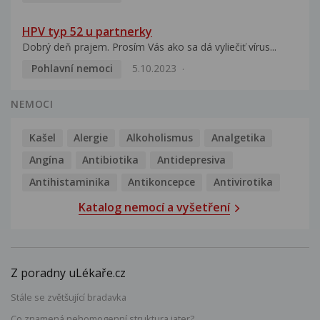
HPV typ 52 u partnerky
Dobrý deň prajem. Prosím Vás ako sa dá vyliečiť vírus...
Pohlavní nemoci
5.10.2023
NEMOCI
Kašel
Alergie
Alkoholismus
Analgetika
Angína
Antibiotika
Antidepresiva
Antihistaminika
Antikoncepce
Antivirotika
Katalog nemocí a vyšetření
Z poradny uLékaře.cz
Stále se zvětšující bradavka
Co znamená nehomogenní struktura jater?