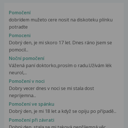
Pomočení
dobrídem mužeto cere nosit na diskoteku plínku
potradte
Pomoceni
Dobrý den, je mi skoro 17 let. Dnes ráno jsem se
pomocil...
Noční pomočení
Vážená paní doktorko,prosím o radu.Užívám lék
neurol,...
Pomočení v noci
Dobry vecer dnes v noci se mi stala dost
neprijemna...
Pomočení ve spánku
Dobrý den, je mi 18 let a když se opiju po případě...
Pomočení při závrati
Dobrý den, stala se mi taková nepříjemná věc.