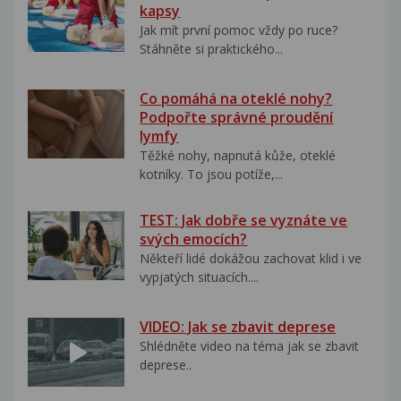
kapsy
Jak mít první pomoc vždy po ruce?
Stáhněte si praktického...
Co pomáhá na oteklé nohy?
Podpořte správné proudění
lymfy
Těžké nohy, napnutá kůže, oteklé
kotníky. To jsou potíže,...
TEST: Jak dobře se vyznáte ve
svých emocích?
Někteří lidé dokážou zachovat klid i ve
vypjatých situacích....
VIDEO: Jak se zbavit deprese
Shlédněte video na téma jak se zbavit
deprese..