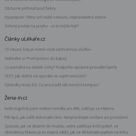
Občasné píchnutí pod žebry
Dyspepsie: Větry i při malé námaze, nepravidelná stolice
Zelený povlak na jazyku - co to může být?
Články uLékaře.cz
13 situací, kdy je nutné volat záchrannou službu
Stáhněte si: První pomoc do kapsy
Co pomáhá na oteklé nohy? Podpořte správné proudění lymfy
TEST: Jak dobře se vyznáte ve svých emocích?
Výsledky testu EQ: Co prozradil váš emoční kompas?
Žena-in.cz
Kvůli migréně jsem málem neměla ani děti, svěřuje se Helena
Pět tipů, jak začít dokonalé ráno. Nevynechejte snídani ani protažení
Způsob, jak se díváme do mobilu, velmi zatěžuje krční páteř, se
skloněnou hlavou je to stejná zátěž, jak se 40 kilovým pytlem na krku,