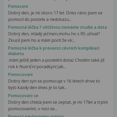
Pomoceni
Dobrý den, je mi skoro 17 let. Dnes ráno jsem se
pomocil do postele a nedokazu...
Pomocná léčba ? většinou nemáme studie a data
Dobrý den, mladý ječmen,mohu ho s RS užívat?
Zkusil jsem ho a mám pocit že víc...
Pomocná léčba k prevenci cévních komplikací
diabetu
.mám ještě jeden a poslední dotaz Chodím také již
rok k Nutriční poradkyní Jak...
Pomocovani
Dobry den syn se pomocuje v 16 letech drive to
bylo kazdy den dnes je to tak...
Pomocovani se
Dobry den chtela jsem se zeptat, je mi 17let a trpim
pomocovanim, v noci se...
Pomoct nevlasnemu synovi