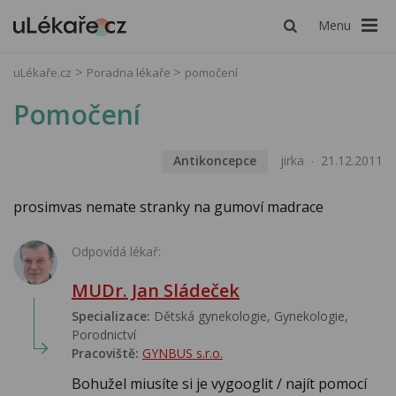
Menu
uLékaře.cz
Poradna lékaře
pomočení
Pomočení
Antikoncepce
jirka
21.12.2011
prosimvas nemate stranky na gumoví madrace
Odpovídá lékař:
MUDr. Jan Sládeček
Specializace:
Dětská gynekologie, Gynekologie,
Porodnictví
Pracoviště:
GYNBUS s.r.o.
Bohužel miusíte si je vygooglit / najít pomocí