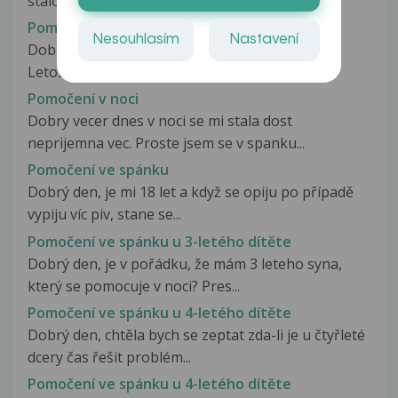
stalo 3x,že po požití alkoholu...
Pomočení při závrati
Nesouhlasím
Nastavení
Dobrý den, stala se mi taková nepříjemná věc.
Letos koncem Ledna jsem byla...
Pomočení v noci
Dobry vecer dnes v noci se mi stala dost
neprijemna vec. Proste jsem se v spanku...
Pomočení ve spánku
Dobrý den, je mi 18 let a když se opiju po případě
vypiju víc piv, stane se...
Pomočení ve spánku u 3-letého dítěte
Dobrý den, je v pořádku, že mám 3 leteho syna,
který se pomocuje v noci? Pres...
Pomočení ve spánku u 4-letého dítěte
Dobrý den, chtěla bych se zeptat zda-li je u čtyřleté
dcery čas řešit problém...
Pomočení ve spánku u 4-letého dítěte