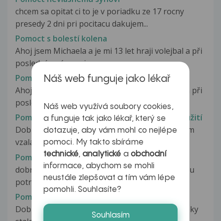
chcem sa opitat ci to je v poriadku ze 17 rocny
presedy 2 dni pri pocitacu dakujem...
Pomoct s bolestí kolena
Ahoj jsem Michaela a je mi 13 let hraji volejbal a při
posledním zápase jsem...
Pomoct s bolestí kolena
Náš web funguje jako lékař
Ahoj jsem Michaela a je mi 13 let hraji volejbal a při
posledním zápase jsem...
Náš web využívá soubory cookies,
Pomoct strach antikoncepce - nesprávné použití
a funguje tak jako lékař, který se
Dobry den jen se chci zeptat kdyz sem si omylem
dotazuje, aby vám mohl co nejlépe
vzala prasek o hodinu driv a...
pomoci. My takto sbíráme
technické
,
analytické
a
obchodní
Pomočení
informace, abychom se mohli
dobrídem mužeto cere nosit na diskoteku plínku
neustále zlepšovat a tím vám lépe
potradte
pomohli. Souhlasíte?
Pomočení dospělého ve spánku
Dobrý den,mému manželovi se za poslední 4 roky
Souhlasím