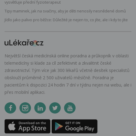
vysvětluje přední fyzioterapeut
Tipy maminek, jak na svačiny, aby je děti nenosily nesnědené domů
Jídlo jako palivo pro běžce: Důležité je nejen to, co jíte, ale i kdy to jíte
Největší česká medicínská online poradna a průkopník v oblasti
telemedicíny si klade za cíl zefektivnit a zkvalitnit české
zdravotnictví. Tým více jak 300 lékařů včetně desítek specialistů
obslouží průměrně 2 500 uživatelů měsíčně. Poradna je
pacientům k dispozici 24 hodin 7 dní v týdnu nejen na webu, ale i
přes mobilní aplikaci.