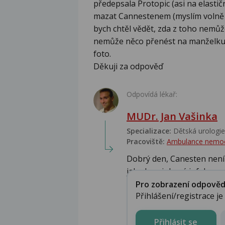
předepsala Protopic (asi na elastič
mazat Cannestenem (myslím volně p
bych chtěl vědět, zda z toho nemů
nemůže něco přenést na manželku?
foto.
Děkuji za odpověď
Odpovídá lékař:
MUDr. Jan Vašinka
Specializace:
Dětská urologie,
Pracoviště:
Ambulance nemo
Dobrý den, Canesten není
jako kvasinková infekce. ...
Pro zobrazení odpovědi 
Přihlášení/registrace j
Přihlásit se