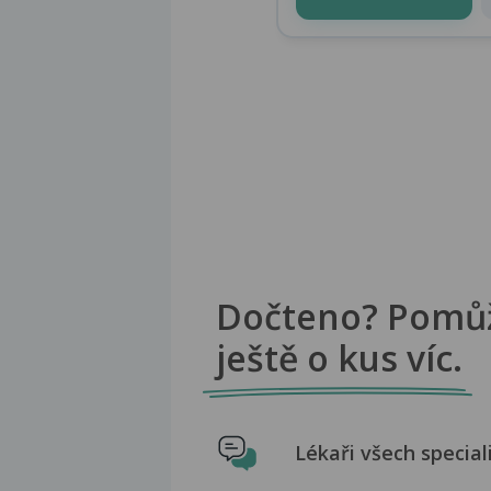
Dočteno? Pomů
ještě o kus víc.
Lékaři všech special