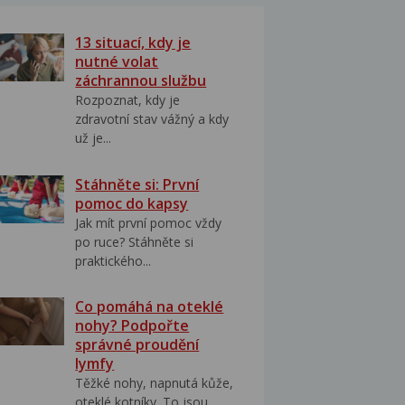
13 situací, kdy je
nutné volat
záchrannou službu
Rozpoznat, kdy je
zdravotní stav vážný a kdy
už je...
Stáhněte si: První
pomoc do kapsy
Jak mít první pomoc vždy
po ruce? Stáhněte si
praktického...
Co pomáhá na oteklé
nohy? Podpořte
správné proudění
lymfy
Těžké nohy, napnutá kůže,
oteklé kotníky. To jsou