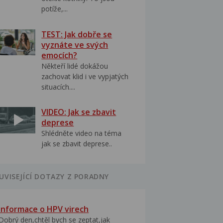
potíže,...
TEST: Jak dobře se
vyznáte ve svých
emocích?
Někteří lidé dokážou
zachovat klid i ve vypjatých
situacích....
VIDEO: Jak se zbavit
deprese
Shlédněte video na téma
jak se zbavit deprese..
UVISEJÍCÍ DOTAZY Z PORADNY
Informace o HPV virech
Dobrý den,chtěl bych se zeptat,jak