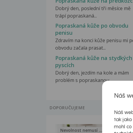
Popraskaná kůže na předkož
Dobrý den, poslední tři měsíce mě
trápí popraskaná...
Popraskaná kůže po obvodu
penisu
Zdravím na konci kůže penisu mi p
obvodu začala prasat...
Popraskaná kůže na stydkých
pyscích
Dobrý den, jezdím na kole a mám
problém s popraskanou...
Náš we
DOPORUČUJEME
Náš web
tak jako
mohl co
Nevolnost nemusí být nutnou...
Jak 