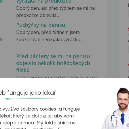
ce
Vyrážka na předkožce
Dobrý den, asi před týdnem se mi na
předkožce objevila...
Puchýřky na penisu
Dobrý den, před týdnem jsem
o
zpozoroval něco jako vyrážku...
Před pár lety se mi na penisu
objevilo několik hnědošedých
flíčků
Dobrý večer, již před pár lety se mi na
penisu objevilo...
b funguje jako lékař
 využívá soubory cookies, a funguje
 lékař, který se dotazuje, aby vám
 nejlépe pomoci. My takto sbíráme
na zdravá játra?
Myasthenia gravis – vše, co...