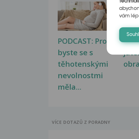
technick
abychom
vám lép
Souh
PODCAST: Proč
Ztu
byste se s
jate
těhotenskými
obr
nevolnostmi
měla...
VÍCE DOTAZŮ Z PORADNY