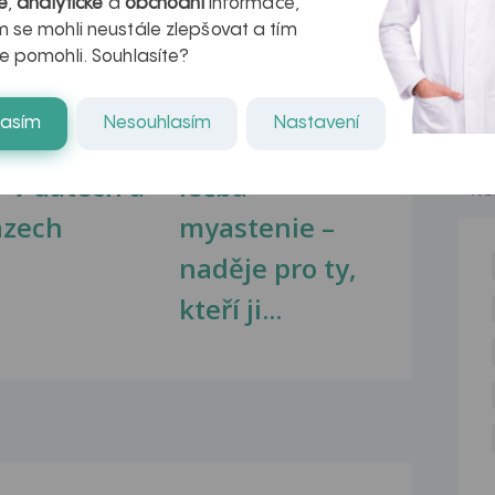
é
,
analytické
a
obchodní
informace,
 se mohli neustále zlepšovat a tím
e pomohli. Souhlasíte?
lasím
Nesouhlasím
Nastavení
kovatění
Inovativní
r v datech a
léčba
NE
azech
myastenie –
naděje pro ty,
kteří ji...