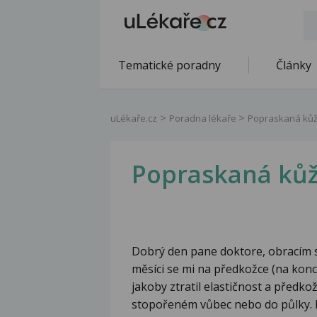
Tematické poradny
Články
uLékaře.cz
Poradna lékaře
Popraskaná kůž
Popraskaná kůž
Dobrý den pane doktore, obracím s
měsíci se mi na předkožce (na konc
jakoby ztratil elastičnost a předk
stopořeném vůbec nebo do půlky. N