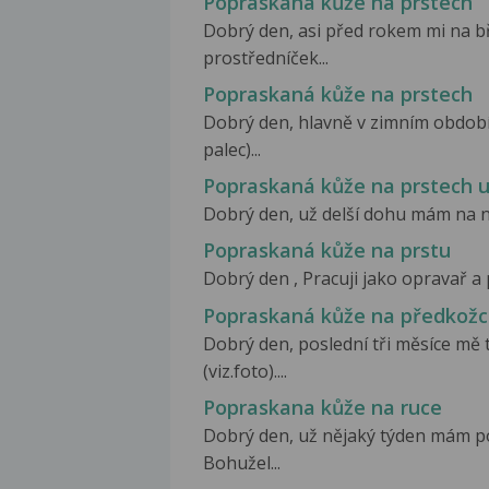
Popraskaná kůže na prstech
Dobrý den, asi před rokem mi na b
prostředníček...
Popraskaná kůže na prstech
Dobrý den, hlavně v zimním obdob
palec)...
Popraskaná kůže na prstech 
Dobrý den, už delší dohu mám na n
Popraskaná kůže na prstu
Dobrý den , Pracuji jako opravař a 
Popraskaná kůže na předkož
Dobrý den, poslední tři měsíce mě
(viz.foto)....
Popraskana kůže na ruce
Dobrý den, už nějaký týden mám po
Bohužel...