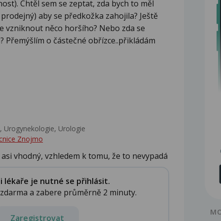
nost). Chtěl sem se zeptat, zda bych to měl
rodejný) aby se předkožka zahojila? Ještě
že vzniknout něco horšího? Nebo zda se
 Přemýšlím o částečné obřízce..přikládám
 Urogynekologie, Urologie‎
cnice Znojmo
 asi vhodný, vzhledem k tomu, že to nevypadá
lékaře je nutné se přihlásit.
e zdarma a zabere průměrně 2 minuty.
MO
Zaregistrovat