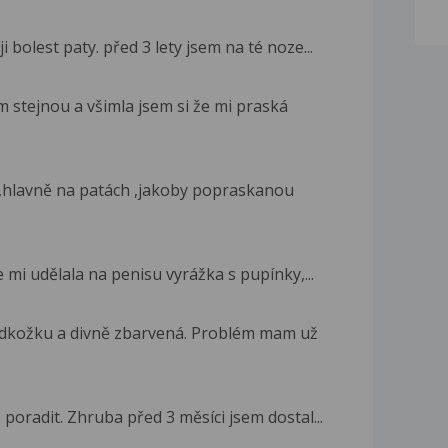
i bolest paty. před 3 lety jsem na té noze...
stejnou a všimla jsem si že mi praská
h,hlavně na patách ,jakoby popraskanou
mi udělala na penisu vyrážka s pupínky,...
kožku a divně zbarvená. Problém mam už
poradit. Zhruba před 3 měsíci jsem dostal...