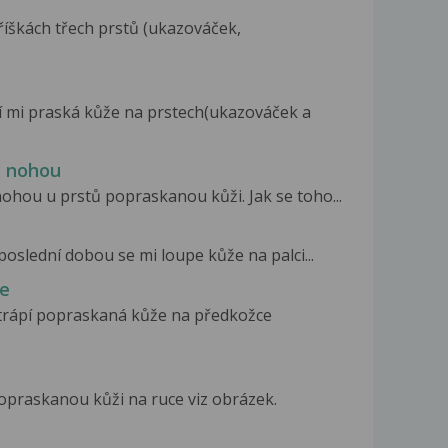
říškách třech prstů (ukazováček,
í mi praská kůže na prstech(ukazováček a
u nohou
ohou u prstů popraskanou kůži. Jak se toho...
poslední dobou se mi loupe kůže na palci...
ce
 trápí popraskaná kůže na předkožce
praskanou kůži na ruce viz obrázek.