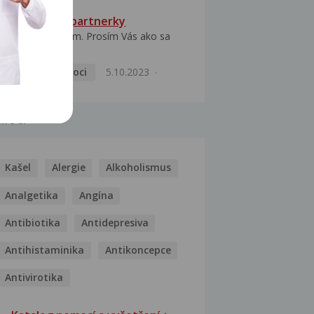
HPV typ 52 u partnerky
Dobrý deň prajem. Prosím Vás ako sa
dá vyliečiť vírus...
Pohlavní nemoci
5.10.2023
MOCI
Kašel
Alergie
Alkoholismus
Analgetika
Angína
Antibiotika
Antidepresiva
Antihistaminika
Antikoncepce
Antivirotika