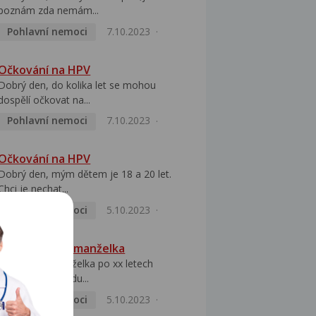
poznám zda nemám...
Pohlavní nemoci
7.10.2023
Očkování na HPV
Dobrý den, do kolika let se mohou
dospělí očkovat na...
Pohlavní nemoci
7.10.2023
Očkování na HPV
Dobrý den, mým dětem je 18 a 20 let.
Chci je nechat...
Pohlavní nemoci
5.10.2023
HPV pozitivní manželka
Dobrý den, manželka po xx letech
přivezla z Východu...
Pohlavní nemoci
5.10.2023