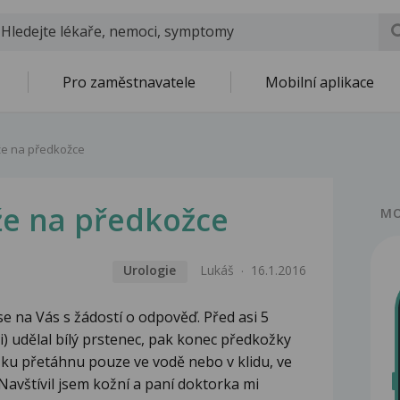
Pro zaměstnavatele
Mobilní aplikace
e na předkožce
e na předkožce
MO
Urologie
Lukáš
16.1.2016
e na Vás s žádostí o odpověď. Před asi 5
i) udělal bílý prstenec, pak konec předkožky
ožku přetáhnu pouze ve vodě nebo v klidu, ve
avštívil jsem kožní a paní doktorka mi