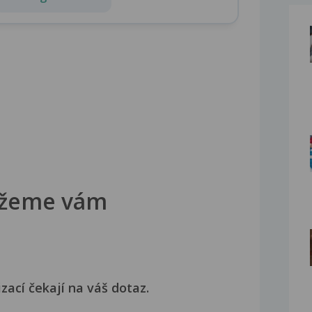
žeme vám
izací čekají na váš dotaz.