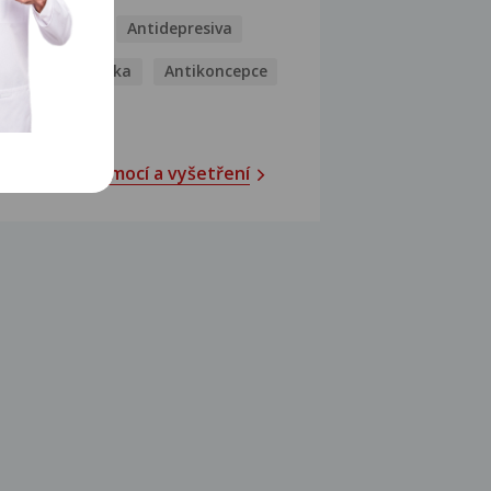
Antibiotika
Antidepresiva
Antihistaminika
Antikoncepce
Antivirotika
Katalog nemocí a vyšetření