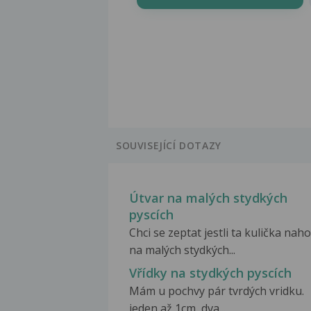
SOUVISEJÍCÍ DOTAZY
Útvar na malých stydkých
pyscích
Chci se zeptat jestli ta kulička nah
na malých stydkých...
Vřídky na stydkých pyscích
Mám u pochvy pár tvrdých vridku.
jeden až 1cm, dva...