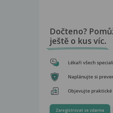
Dočteno? Pomů
ještě o kus víc.
Lékaři všech special
Naplánujte si preve
Objevujte praktické 
Zaregistrovat se zdarma