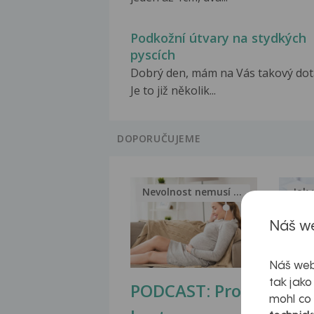
Podkožní útvary na stydkých
pyscích
Dobrý den, mám na Vás takový dot
Je to již několik...
DOPORUČUJEME
Nevolnost nemusí být nutnou...
Jak 
Náš we
Náš web
tak jako
PODCAST: Proč
Ztu
mohl co