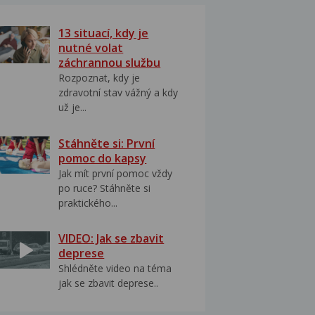
13 situací, kdy je
nutné volat
záchrannou službu
Rozpoznat, kdy je
zdravotní stav vážný a kdy
už je...
Stáhněte si: První
pomoc do kapsy
Jak mít první pomoc vždy
po ruce? Stáhněte si
praktického...
VIDEO: Jak se zbavit
deprese
Shlédněte video na téma
jak se zbavit deprese..