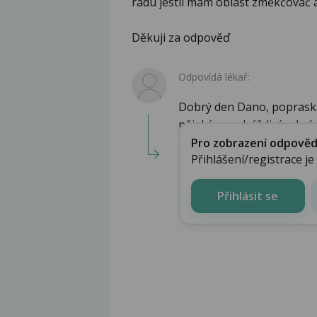
radu jestli mám oblast změkčovač
Děkuji za odpověď
Odpovídá lékař:
Dobrý den Dano, poprask
nějakým nedráždivým krém
Pro zobrazení odpovědi 
Přihlášení/registrace j
Přihlásit se