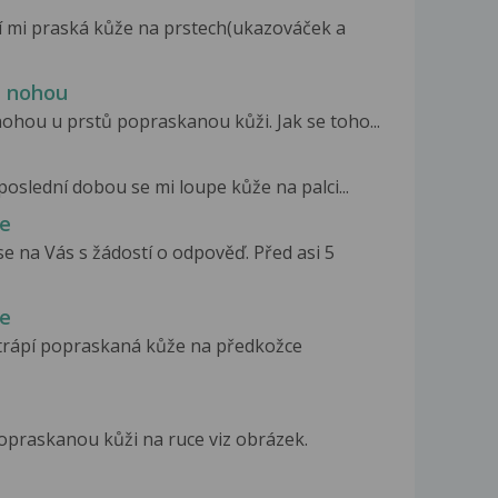
í mi praská kůže na prstech(ukazováček a
u nohou
ohou u prstů popraskanou kůži. Jak se toho...
poslední dobou se mi loupe kůže na palci...
ce
e na Vás s žádostí o odpověď. Před asi 5
ce
 trápí popraskaná kůže na předkožce
praskanou kůži na ruce viz obrázek.