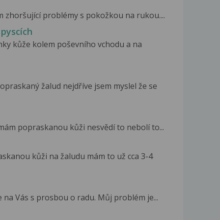
 zhoršující problémy s pokožkou na rukou....
 pyscích
linky kůže kolem poševního vchodu a na
praskaný žalud nejdříve jsem myslel že se
 mám popraskanou kůži nesvědí to nebolí to...
askanou kůži na žaludu mám to už cca 3-4
e na Vás s prosbou o radu. Můj problém je...