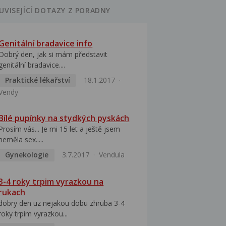
UVISEJÍCÍ DOTAZY Z PORADNY
Genitální bradavice info
Dobrý den, jak si mám představit
genitální bradavice....
Praktické lékařství
18.1.2017
Vendy
Bílé pupínky na stydkých pyskách
Prosím vás... Je mi 15 let a ještě jsem
neměla sex.....
Gynekologie
3.7.2017
Vendula
3-4 roky trpim vyrazkou na
rukach
dobry den uz nejakou dobu zhruba 3-4
roky trpim vyrazkou...