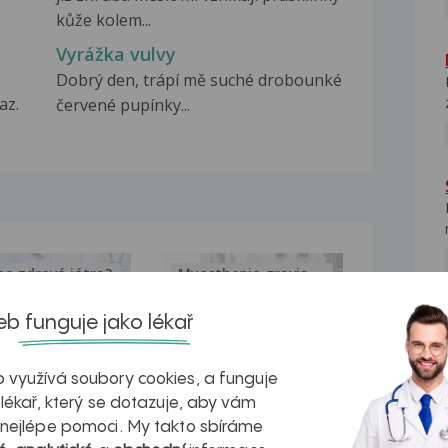
kůže kolem...
Vyrážka vulvy
Dobrý den, trápí mě suché drobounké
az.
červené pupínky...
na zdravá játra?
Myasthenia gravis – vše, co...
b funguje jako lékař
NE
 využívá soubory cookies, a funguje
 lékař, který se dotazuje, aby vám
kovatění
Inovativní
 nejlépe pomoci. My takto sbíráme