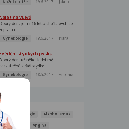
Kožní obtíže
19.6.2017
Jakub
Nález na vulvě
Dobrý den, je mi 16 let a chtěla bych se
zeptat co...
Gynekologie
18.6.2017
Klára
Svědění stydkých pysků
Dobrý den, už několik dni mě
neskutečné svědí stydké...
Gynekologie
18.5.2017
Antonie
MOCI
Kašel
Alergie
Alkoholismus
Analgetika
Angína