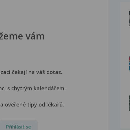
žeme vám
izací čekají na váš dotaz.
nci s chytrým kalendářem.
a ověřené tipy od lékařů.
Přihlásit se