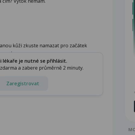
 a čím? Výtok nemám.
anou kůži zkuste namazat pro začátek
em ty...
lékaře je nutné se přihlásit.
e zdarma a zabere průměrně 2 minuty.
Zaregistrovat
MO