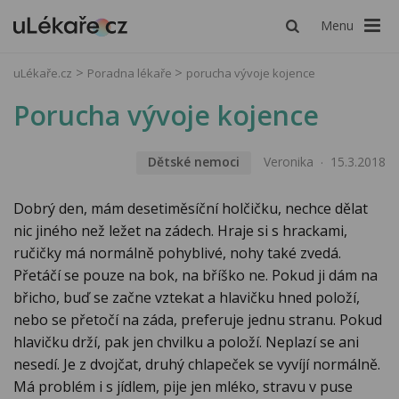
Menu
uLékaře.cz
Poradna lékaře
porucha vývoje kojence
Porucha vývoje kojence
Dětské nemoci
Veronika
15.3.2018
Dobrý den, mám desetiměsíční holčičku, nechce dělat
nic jiného než ležet na zádech. Hraje si s hrackami,
ručičky má normálně pohyblivé, nohy také zvedá.
Přetáčí se pouze na bok, na bříško ne. Pokud ji dám na
břicho, buď se začne vztekat a hlavičku hned položí,
nebo se přetočí na záda, preferuje jednu stranu. Pokud
hlavičku drží, pak jen chvilku a položí. Neplazí se ani
nesedí. Je z dvojčat, druhý chlapeček se vyvíjí normálně.
Má problém i s jídlem, pije jen mléko, stravu v puse