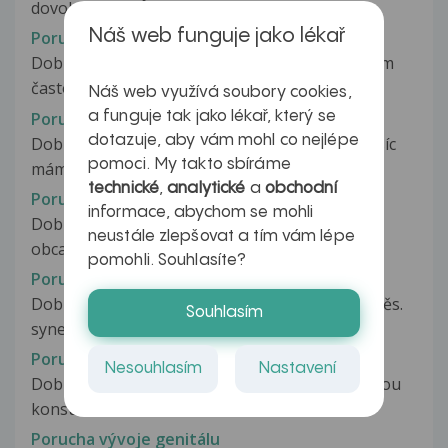
dovolenou do Černé hory...
Náš web funguje jako lékař
Porucha vyprazdňování močového měchýře
Dobrý den, nemůžu se pořádně vymočit...Celkem
často chodím,ale močím málo a...
Náš web využívá soubory cookies,
Porucha vyprazdňování stolice
a funguje tak jako lékař, který se
dotazuje, aby vám mohl co nejlépe
Dobrý den, poslední dobou tj. asi tak jeden měsíc
pomoci. My takto sbíráme
mám potíže s vyprazdněním,...
technické
,
analytické
a
obchodní
Porucha výslovnosti
informace, abychom se mohli
Dobry den, asi od listopadu minuleho roku mi
neustále zlepšovat a tím vám lépe
obcas zacalo ve slovech "ujizdet"...
pomohli. Souhlasíte?
Porucha vývoje
Dobry den, mám takové trápení s naším 14,5 měs.
Souhlasím
synem. Vezmu to od začátku....
Porucha vývoje ??
Nesouhlasím
Nastavení
Dobrý den žádám o rychlou avšak velmi důležitou
konsultaci u ADHD onemocnění....
Porucha vývoje genitálu