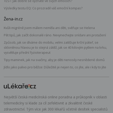
TEST: Jak dobře se vyznáte ve svých emocích?
Výsledky testu EQ: Co prozradil váš emoční kompas?
Žena-in.cz
Kvůli migréně jsem málem neměla ani děti, svěřuje se Helena
Pět tipů, jak začít dokonalé ráno. Nevynechejte snídani ani protažení
Způsob, jak se díváme do mobilu, velmi zatěžuje krční páteř, se
skloněnou hlavou je to stejná zátěž, jak se 40 kilovým pytlem na krku,
vysvětluje přední fyzioterapeut
Tipy maminek, jak na svačiny, aby je děti nenosily nesnědené domů
Jídlo jako palivo pro běžce: Důležité je nejen to, co jíte, ale i kdy to jíte
Největší česká medicínská online poradna a průkopník v oblasti
telemedicíny si klade za cíl zefektivnit a zkvalitnit české
zdravotnictví. Tým více jak 300 lékařů včetně desítek specialistů