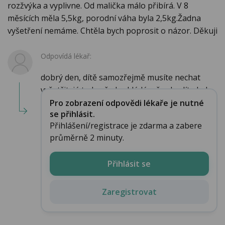
rozžvýka a vyplivne. Od malička málo přibírá. V 8
měsících měla 5,5kg, porodní váha byla 2,5kg.Žadna
vyšetření nemáme. Chtěla bych poprosit o názor. Děkuji
Odpovídá lékař:
dobrý den, dítě samozřejmě musíte nechat
vyšetřit, já tedy předpokládám že chodíte k d...
Pro zobrazení odpovědi lékaře je nutné
se přihlásit.
Přihlášení/registrace je zdarma a zabere
průměrně 2 minuty.
Přihlásit se
Zaregistrovat