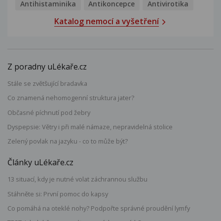
Antihistaminika
Antikoncepce
Antivirotika
Katalog nemocí a vyšetření
Z poradny uLékaře.cz
Stále se zvětšující bradavka
Co znamená nehomogenní struktura jater?
Občasné píchnutí pod žebry
Dyspepsie: Větry i při malé námaze, nepravidelná stolice
Zelený povlak na jazyku - co to může být?
Články uLékaře.cz
13 situací, kdy je nutné volat záchrannou službu
Stáhněte si: První pomoc do kapsy
Co pomáhá na oteklé nohy? Podpořte správné proudění lymfy