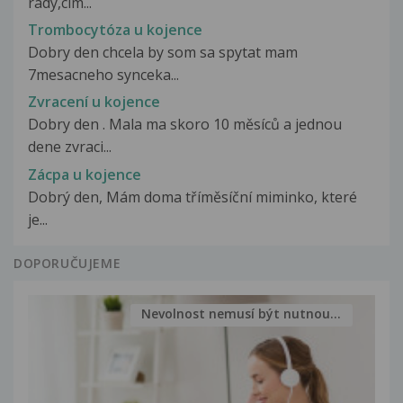
rady,cim...
Trombocytóza u kojence
Dobry den chcela by som sa spytat mam
7mesacneho synceka...
Zvracení u kojence
Dobry den . Mala ma skoro 10 měsíců a jednou
dene zvraci...
Zácpa u kojence
Dobrý den, Mám doma tříměsíční miminko, které
je...
DOPORUČUJEME
Nevolnost nemusí být nutnou...