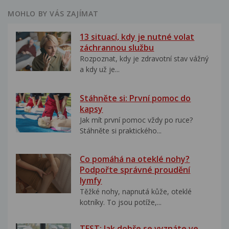
MOHLO BY VÁS ZAJÍMAT
13 situací, kdy je nutné volat
záchrannou službu
Rozpoznat, kdy je zdravotní stav vážný
a kdy už je...
Stáhněte si: První pomoc do
kapsy
Jak mít první pomoc vždy po ruce?
Stáhněte si praktického...
Co pomáhá na oteklé nohy?
Podpořte správné proudění
lymfy
Těžké nohy, napnutá kůže, oteklé
kotníky. To jsou potíže,...
TEST: Jak dobře se vyznáte ve