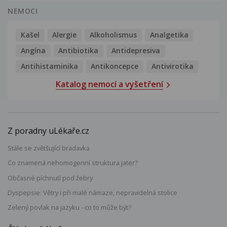
NEMOCI
Kašel
Alergie
Alkoholismus
Analgetika
Angína
Antibiotika
Antidepresiva
Antihistaminika
Antikoncepce
Antivirotika
Katalog nemocí a vyšetření
Z poradny uLékaře.cz
Stále se zvětšující bradavka
Co znamená nehomogenní struktura jater?
Občasné píchnutí pod žebry
Dyspepsie: Větry i při malé námaze, nepravidelná stolice
Zelený povlak na jazyku - co to může být?