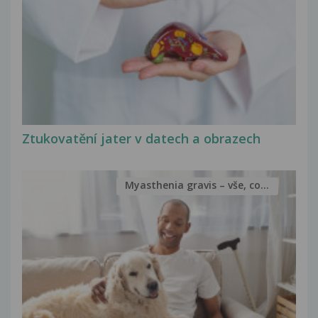
Ztukovatění jater v datech a obrazech
Myasthenia gravis – vše, co...