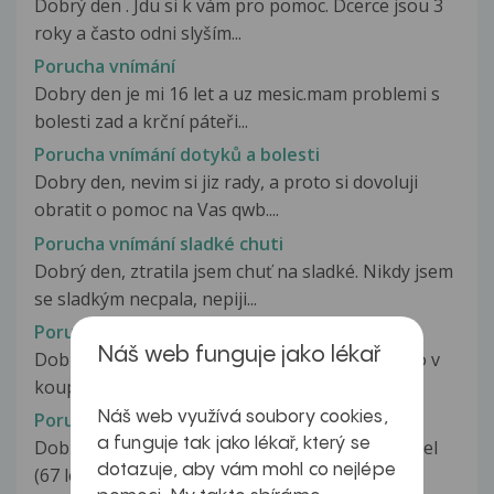
Dobrý den . Jdu si k vám pro pomoc. Dcerce jsou 3
roky a často odni slyším...
Porucha vnímání
Dobry den je mi 16 let a uz mesic.mam problemi s
bolesti zad a krční páteři...
Porucha vnímání dotyků a bolesti
Dobry den, nevim si jiz rady, a proto si dovoluji
obratit o pomoc na Vas qwb....
Porucha vnímání sladké chuti
Dobrý den, ztratila jsem chuť na sladké. Nikdy jsem
se sladkým necpala, nepiji...
Porucha vnímání v oblasti pohlavních partií
Náš web funguje jako lékař
Dobrý den, problém trvá několik let a děje se to v
koupelně...je to takový intimní...
Náš web využívá soubory cookies,
Porucha vnitrokomorového vedení
a funguje tak jako lékař, který se
Dobrý den, obracím se na Vás s prosbou. Manžel
dotazuje, aby vám mohl co nejlépe
(67 let) přinesl z vyšetření...