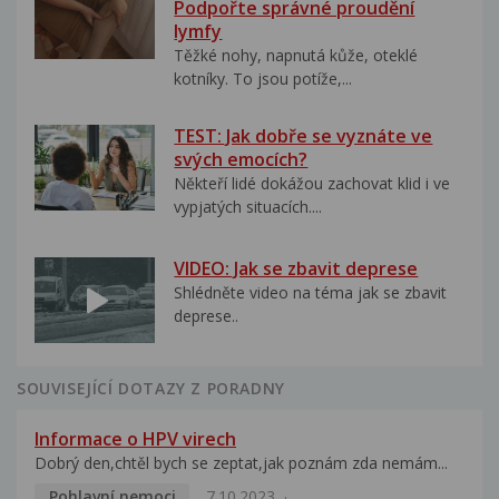
Podpořte správné proudění
lymfy
Těžké nohy, napnutá kůže, oteklé
kotníky. To jsou potíže,...
TEST: Jak dobře se vyznáte ve
svých emocích?
Někteří lidé dokážou zachovat klid i ve
vypjatých situacích....
VIDEO: Jak se zbavit deprese
Shlédněte video na téma jak se zbavit
deprese..
SOUVISEJÍCÍ DOTAZY Z PORADNY
Informace o HPV virech
Dobrý den,chtěl bych se zeptat,jak poznám zda nemám...
Pohlavní nemoci
7.10.2023