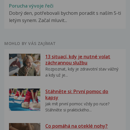
Porucha vývoje řeči
Dobrý den, potřebovali bychom poradit s naším 5-ti
letým synem. Začal mluvit...
MOHLO BY VÁS ZAJÍMAT
13 situací, kdy je nutné volat
záchrannou službu
Rozpoznat, kdy je zdravotní stav vážný
a kdy už je...
Stáhněte si: První pomoc do
kapsy
Jak mít první pomoc vždy po ruce?
Stáhněte si praktického...
Co pomáhá na oteklé nohy?