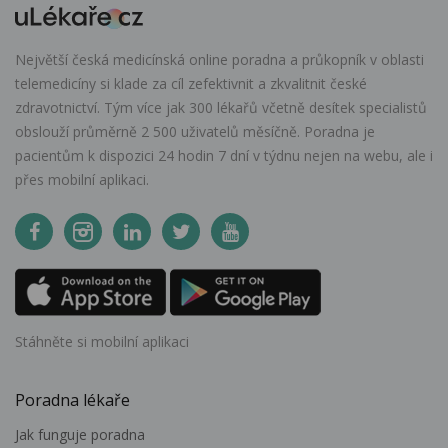
Největší česká medicínská online poradna a průkopník v oblasti
telemedicíny si klade za cíl zefektivnit a zkvalitnit české
zdravotnictví. Tým více jak 300 lékařů včetně desítek specialistů
obslouží průměrně 2 500 uživatelů měsíčně. Poradna je
pacientům k dispozici 24 hodin 7 dní v týdnu nejen na webu, ale i
přes mobilní aplikaci.
Stáhněte si mobilní aplikaci
Poradna lékaře
Jak funguje poradna