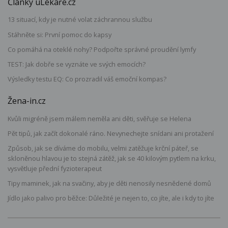
Články uLékaře.cz
13 situací, kdy je nutné volat záchrannou službu
Stáhněte si: První pomoc do kapsy
Co pomáhá na oteklé nohy? Podpořte správné proudění lymfy
TEST: Jak dobře se vyznáte ve svých emocích?
Výsledky testu EQ: Co prozradil váš emoční kompas?
Žena-in.cz
Kvůli migréně jsem málem neměla ani děti, svěřuje se Helena
Pět tipů, jak začít dokonalé ráno. Nevynechejte snídani ani protažení
Způsob, jak se díváme do mobilu, velmi zatěžuje krční páteř, se
skloněnou hlavou je to stejná zátěž, jak se 40 kilovým pytlem na krku,
vysvětluje přední fyzioterapeut
Tipy maminek, jak na svačiny, aby je děti nenosily nesnědené domů
Jídlo jako palivo pro běžce: Důležité je nejen to, co jíte, ale i kdy to jíte