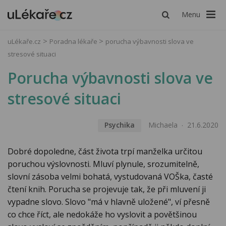
Menu
uLékaře.cz
Poradna lékaře
porucha výbavnosti slova ve
stresové situaci
Porucha výbavnosti slova ve
stresové situaci
Psychika
Michaela
21.6.2020
Dobré dopoledne, část života trpí manželka určitou
poruchou výslovnosti. Mluví plynule, srozumitelně,
slovní zásoba velmi bohatá, vystudovaná VOŠka, časté
čtení knih. Porucha se projevuje tak, že při mluvení ji
vypadne slovo. Slovo "má v hlavně uložené", ví přesně
co chce říct, ale nedokáže ho vyslovit a povětšinou