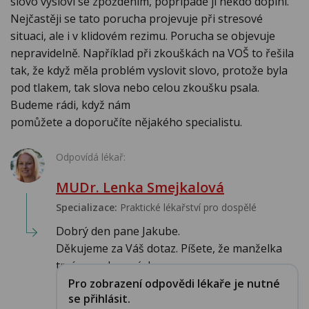
slovo vysloví se zpožděním, popřípadě ji někdo doplní.
Nejčastěji se tato porucha projevuje při stresové
situaci, ale i v klidovém rezimu. Porucha se objevuje
nepravidelně. Například při zkouškách na VOŠ to řešila
tak, že když měla problém vyslovit slovo, protože byla
pod tlakem, tak slova nebo celou zkoušku psala.
Budeme rádi, když nám
pomůžete a doporučíte nějakého specialistu.
Odpovídá lékař:
MUDr. Lenka Smejkalová
Specializace:
Praktické lékařství pro dospělé
Dobrý den pane Jakube.
Děkujeme za Váš dotaz. Píšete, že manželka
trpí poruchou výslovnos...
Pro zobrazení odpovědi lékaře je nutné
se přihlásit.