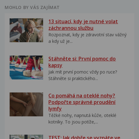
MOHLO BY VÁS ZAJÍMAT
13 situací, kdy je nutné volat
záchrannou službu
Rozpoznat, kdy je zdravotní stav vážný
a kdy už je...
Stáhněte si: První pomoc do
kapsy
Jak mít první pomoc vždy po ruce?
Stáhněte si praktického...
Co pomáhá na oteklé nohy?
Podpořte správné proudění
lymfy
Těžké nohy, napnutá kůže, oteklé
kotníky. To jsou potíže,...
TEST: Jak dobře se vyznáte ve