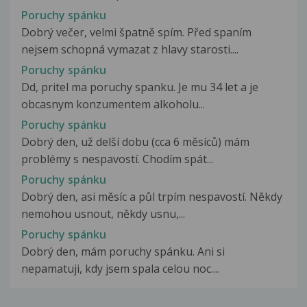
Poruchy spánku
Dobrý večer, velmi špatně spím. Před spaním
nejsem schopná vymazat z hlavy starosti....
Poruchy spánku
Dd, pritel ma poruchy spanku. Je mu 34 let a je
obcasnym konzumentem alkoholu...
Poruchy spánku
Dobrý den, už delší dobu (cca 6 měsíců) mám
problémy s nespavostí. Chodím spát...
Poruchy spánku
Dobrý den, asi měsíc a půl trpím nespavostí. Někdy
nemohou usnout, někdy usnu,...
Poruchy spánku
Dobrý den, mám poruchy spánku. Ani si
nepamatuji, kdy jsem spala celou noc....