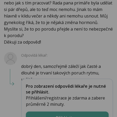
nebo jak s tím pracovat? Rada pana primáře byla udělat
si pár dřepů, ale to teď moc nemohu. Jinak to mám
hlavně v klidu večer a někdy ani nemohu usnout. Můj
gynekolog říká, že to je nějaká změna hormonů.
Myslíte si, že to po porodu přejde a není to nebezpečné
k porodu?
Děkuji za odpověď!
Odpovídá lékař:
dobrý den, samozřejmě záleží jak časté a
dlouhé je trvaní takových poruch rytmu,
určitě...
Pro zobrazení odpovědi lékaře je nutné
se přihlásit.
Přihlášení/registrace je zdarma a zabere
průměrně 2 minuty.