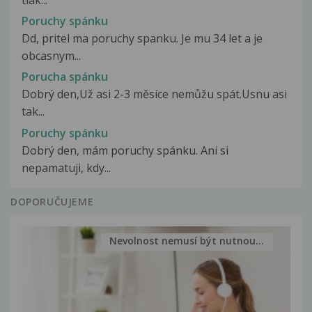
Poruchy spánku
Dd, pritel ma poruchy spanku. Je mu 34 let a je
obcasnym...
Porucha spánku
Dobrý den,Už asi 2-3 měsíce nemůžu spát.Usnu asi
tak...
Poruchy spánku
Dobrý den, mám poruchy spánku. Ani si
nepamatuji, kdy...
DOPORUČUJEME
Nevolnost nemusí být nutnou...