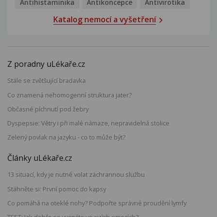
Antihistaminika
Antikoncepce
Antivirotika
Katalog nemocí a vyšetření
Z poradny uLékaře.cz
Stále se zvětšující bradavka
Co znamená nehomogenní struktura jater?
Občasné píchnutí pod žebry
Dyspepsie: Větry i při malé námaze, nepravidelná stolice
Zelený povlak na jazyku - co to může být?
Články uLékaře.cz
13 situací, kdy je nutné volat záchrannou službu
Stáhněte si: První pomoc do kapsy
Co pomáhá na oteklé nohy? Podpořte správné proudění lymfy