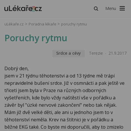
Menu
uLékaře.cz
Poradna lékaře
poruchy rytmu
Poruchy rytmu
Srdce a cévy
Terezie
21.9.2017
Dobrý den,
jsem v 21 týdnu těhotenství a od 13 týdne mě trápí
nepravidelné bušení srdce. Již v osmnácti a pak ještě ve
třiceti jsem byla v Praze na různých odborných
vyšetřeních, kde bylo vždy naštěstí vše v pořádku a
závěr byl "úzké nervové zakončení" nebo tak nějak.
Mám již dvě velké děti, ale ani u jednoho jsem to v
těhotenství neměla. Krev na štítnici je v pořádku a
běžné EKG také. Co byste mi doporučili, aby to zmizelo