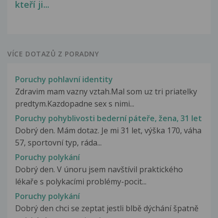
kteří ji...
VÍCE DOTAZŮ Z PORADNY
Poruchy pohlavní identity
Zdravim mam vazny vztah.Mal som uz tri priatelky
predtym.Kazdopadne sex s nimi...
Poruchy pohyblivosti bederní páteře, žena, 31 let
Dobrý den. Mám dotaz. Je mi 31 let, výška 170, váha
57, sportovní typ, ráda...
Poruchy polykání
Dobrý den. V únoru jsem navštívil praktického
lékaře s polykacími problémy-pocit...
Poruchy polykání
Dobrý den chci se zeptat jestli blbě dýchání špatně