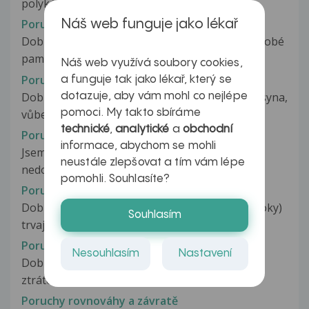
polykání po potravinach...
Poruchy poměti, koncentrace, hybnosti
Náš web funguje jako lékař
Dobrý den. Několik let trpím s výpadky krátkodobé
paměti. Zapomínám jména kolegů,...
Náš web využívá soubory cookies,
Poruchy příjmu potravy
a funguje tak jako lékař, který se
Dobrý den, mám dotaz ohledně mého 7letého syna,
dotazuje, aby vám mohl co nejlépe
pomoci. My takto sbíráme
vůbec nechce jíst když vidí...
technické
,
analytické
a
obchodní
Poruchy příjmu potravy
informace, abychom se mohli
Jsem úplně duševně zničená. Ztratila jsem se a
neustále zlepšovat a tím vám lépe
nedokážu najít cestu zpátky....
pomohli. Souhlasíte?
Poruchy pyje
Dobrý den, mám dotaz ohledně dlouhodobě (roky)
Souhlasím
trvajícím problému s mým pohlavním...
Poruchy rovnováhy
Nesouhlasím
Nastavení
Dobrý den, moje matka (74 let) trpí již asi rok
ztrátou rovnováhy, která se...
Poruchy rovnováhy a závratě