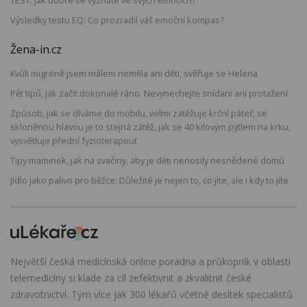
TEST: Jak dobře se vyznáte ve svých emocích?
Výsledky testu EQ: Co prozradil váš emoční kompas?
Žena-in.cz
Kvůli migréně jsem málem neměla ani děti, svěřuje se Helena
Pět tipů, jak začít dokonalé ráno. Nevynechejte snídani ani protažení
Způsob, jak se díváme do mobilu, velmi zatěžuje krční páteř, se
skloněnou hlavou je to stejná zátěž, jak se 40 kilovým pytlem na krku,
vysvětluje přední fyzioterapeut
Tipy maminek, jak na svačiny, aby je děti nenosily nesnědené domů
Jídlo jako palivo pro běžce: Důležité je nejen to, co jíte, ale i kdy to jíte
Největší česká medicínská online poradna a průkopník v oblasti
telemedicíny si klade za cíl zefektivnit a zkvalitnit české
zdravotnictví. Tým více jak 300 lékařů včetně desítek specialistů