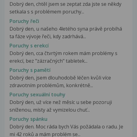
Dobrý den, chtěl jsem se zeptat zda jste se někdy
setkala s s problémem poruchy...
Poruchy řeči
Dobrý den, u našeho 4letého syna právě probíhá
ta fáze vývoje řeči, kdy zadrhává...
Poruchy s erekcí
Dobrý den, cca čtvrtým rokem mám problémy s
erekcí, bez "zázračných" tabletek...
Poruchy s pamětí
Dobrý den, jsem dlouhodobě léčen kvůli více
zdravotním problémům, konkrétně...
Poruchy sexuální touhy
Dobrý den, už více než měsíc u sebe pozoruji
sníženou, místy až vymizelou chuť...
Poruchy spánku
Dobrý den. Moc ráda bych Vás požádala o radu. Je
mi 42 roků a mám problém se...