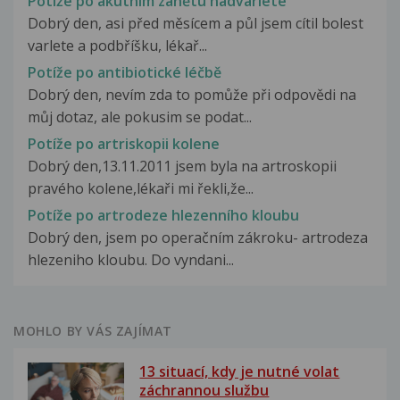
Potíže po akutním zánětu nadvarlete
Dobrý den, asi před měsícem a půl jsem cítil bolest
varlete a podbříšku, lékař...
Potíže po antibiotické léčbě
Dobrý den, nevím zda to pomůže při odpovědi na
můj dotaz, ale pokusim se podat...
Potíže po artriskopii kolene
Dobrý den,13.11.2011 jsem byla na artroskopii
pravého kolene,lékaři mi řekli,že...
Potíže po artrodeze hlezenního kloubu
Dobrý den, jsem po operačním zákroku- artrodeza
hlezeniho kloubu. Do vyndani...
MOHLO BY VÁS ZAJÍMAT
13 situací, kdy je nutné volat
záchrannou službu