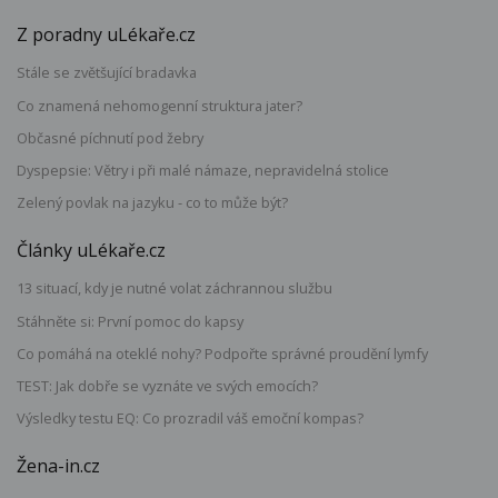
Z poradny uLékaře.cz
Stále se zvětšující bradavka
Co znamená nehomogenní struktura jater?
Občasné píchnutí pod žebry
Dyspepsie: Větry i při malé námaze, nepravidelná stolice
Zelený povlak na jazyku - co to může být?
Články uLékaře.cz
13 situací, kdy je nutné volat záchrannou službu
Stáhněte si: První pomoc do kapsy
Co pomáhá na oteklé nohy? Podpořte správné proudění lymfy
TEST: Jak dobře se vyznáte ve svých emocích?
Výsledky testu EQ: Co prozradil váš emoční kompas?
Žena-in.cz