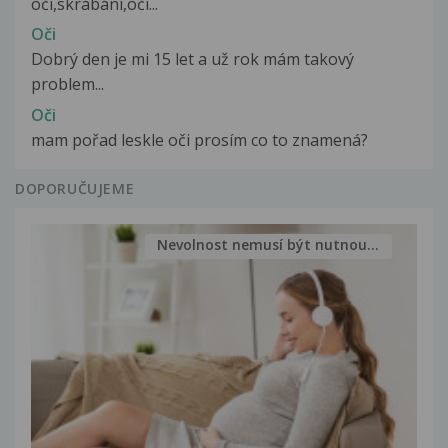
oči,skrábání,oči...
Oči
Dobrý den je mi 15 let a už rok mám takový
problem...
Oči
mam pořad leskle oči prosím co to znamená?
DOPORUČUJEME
Nevolnost nemusí být nutnou...