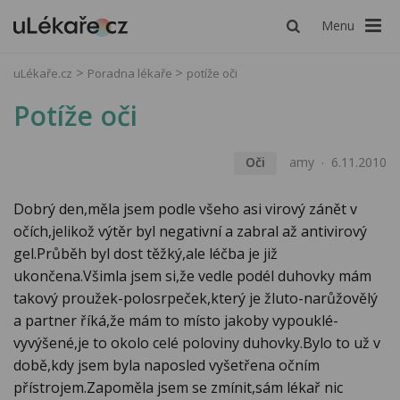
Menu
uLékaře.cz
Poradna lékaře
potíže oči
Potíže oči
Oči
amy
6.11.2010
Dobrý den,měla jsem podle všeho asi virový zánět v
očích,jelikož výtěr byl negativní a zabral až antivirový
gel.Průběh byl dost těžký,ale léčba je již
ukončena.Všimla jsem si,že vedle podél duhovky mám
takový proužek-polosrpeček,který je žluto-narůžovělý
a partner říká,že mám to místo jakoby vypouklé-
vyvýšené,je to okolo celé poloviny duhovky.Bylo to už v
době,kdy jsem byla naposled vyšetřena očním
přístrojem.Zapoměla jsem se zmínit,sám lékař nic