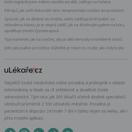
Kvůli migréně jsem málem neměla ani děti, svěřuje se Helena
Pět tipů, jak začít dokonalé ráno. Nevynechejte snídani ani protažení
Způsob, jak se díváme do mobilu, velmi zatěžuje krční páteř, se
skloněnou hlavou je to stejná zátěž, jak se 40 kilovým pytlem na krku,
vysvětluje přední fyzioterapeut
Tipy maminek, jak na svačiny, aby je děti nenosily nesnědené domů
Jídlo jako palivo pro běžce: Důležité je nejen to, co jíte, ale i kdy to jíte
Největší česká medicínská online poradna a průkopník v oblasti
telemedicíny si klade za cíl zefektivnit a zkvalitnit české
zdravotnictví. Tým více jak 300 lékařů včetně desítek specialistů
obslouží průměrně 2 500 uživatelů měsíčně. Poradna je
pacientům k dispozici 24 hodin 7 dní v týdnu nejen na webu, ale i
přes mobilní aplikaci.