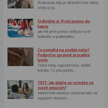
Rozpoznat, kdy je zdravotní stav vážný
a kdy už je...
Stáhněte si: První pomoc do
kapsy
Jak mít první pomoc vždy po ruce?
Stáhněte si praktického...
Co pomáhá na oteklé nohy?
Podpořte správné proudění
lymfy
Těžké nohy, napnutá kůže, oteklé
kotníky. To jsou potíže,...
TEST: Jak dobře se vyznáte ve
svých emocích?
Někteří lidé dokážou zachovat klid i ve
vypjatých situacích....