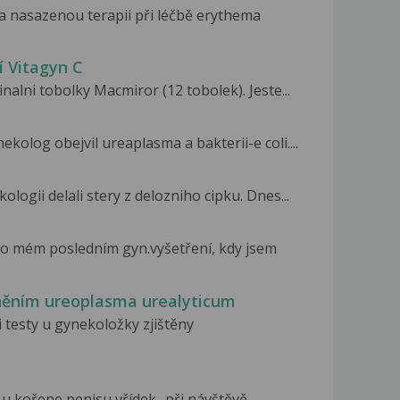
a nasazenou terapii při léčbě erythema
í Vitagyn C
alni tobolky Macmiror (12 tobolek). Jeste...
kolog obejvil ureaplasma a bakterii-e coli....
logii delali stery z delozniho cipku. Dnes...
 po mém posledním gyn.vyšetření, kdy jsem
něním ureoplasma urealyticum
 testy u gynekoložky zjištěny
 u kořene penisu vřídek- při návštěvě