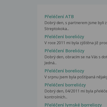
Přeléčení ATB
Dobrý den, s partnerem jsme byli 
Streptokoka...
Přeléčení boreliózy
V roce 2011 mi byla zjištěna již pro
Přeléčení Boreliózy
Dobrý den, obracím se na Vás s do
Jedná...
Přeléčení boreliozy
V srpnu jsem byla poštípaná nějakým
Přeléčení borreliózy
Dobrý den, 04/2011 mi byla přeléč
kontrolních...
Přeléčení lymské borreliozy