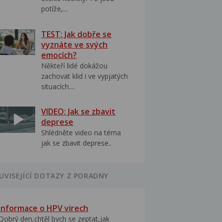
potíže,...
TEST: Jak dobře se
vyznáte ve svých
emocích?
Někteří lidé dokážou
zachovat klid i ve vypjatých
situacích....
VIDEO: Jak se zbavit
deprese
Shlédněte video na téma
jak se zbavit deprese..
UVISEJÍCÍ DOTAZY Z PORADNY
Informace o HPV virech
Dobrý den,chtěl bych se zeptat,jak