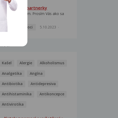
HPV typ 52 u partnerky
Dobrý deň prajem. Prosím Vás ako sa
dá vyliečiť vírus...
Pohlavní nemoci
5.10.2023
MOCI
Kašel
Alergie
Alkoholismus
Analgetika
Angína
Antibiotika
Antidepresiva
Antihistaminika
Antikoncepce
Antivirotika