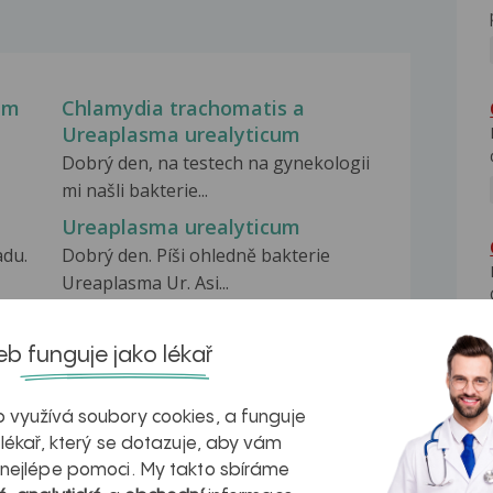
um
Chlamydia trachomatis a
Ureaplasma urealyticum
Dobrý den, na testech na gynekologii
mi našli bakterie...
Ureaplasma urealyticum
adu.
Dobrý den. Píši ohledně bakterie
Ureaplasma Ur. Asi...
Ureaplasma urealyticum
Dobrý den ,měla bych takový dotaz.
b funguje jako lékař
Na jaře tohoto...
 využívá soubory cookies, a funguje
 lékař, který se dotazuje, aby vám
 nejlépe pomoci. My takto sbíráme