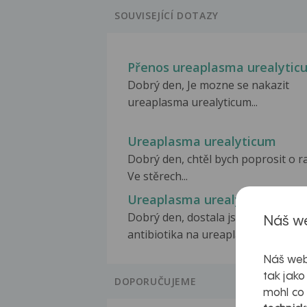
SOUVISEJÍCÍ DOTAZY
Přenos ureaplasma urealytic
Dobrý den, Je mozne se nakazit
ureaplasma urealyticum...
Ureaplasma urealyticum
Dobrý den, chtěl bych poprosit o r
Ve stěrech...
Ureaplasma urealyticum
Dobrý den, dostala jsem ted
Náš we
antibiotika na ureaplasmu...
Náš web
tak jako
DOPORUČUJEME
mohl co