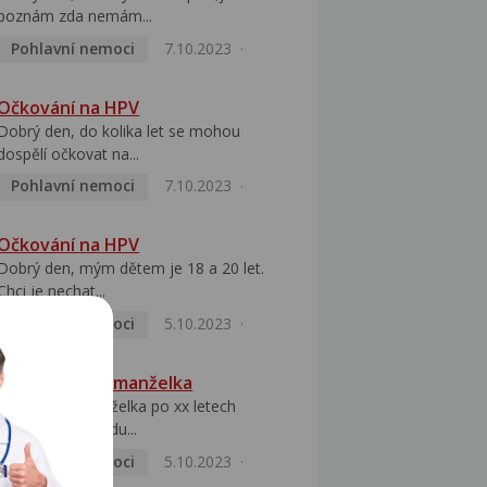
poznám zda nemám...
Pohlavní nemoci
7.10.2023
Očkování na HPV
Dobrý den, do kolika let se mohou
dospělí očkovat na...
Pohlavní nemoci
7.10.2023
Očkování na HPV
Dobrý den, mým dětem je 18 a 20 let.
Chci je nechat...
Pohlavní nemoci
5.10.2023
HPV pozitivní manželka
Dobrý den, manželka po xx letech
přivezla z Východu...
Pohlavní nemoci
5.10.2023