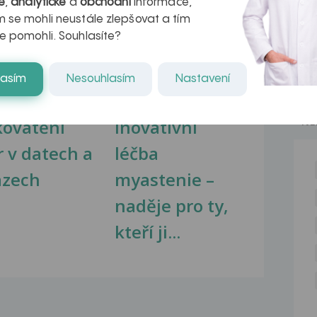
é
,
analytické
a
obchodní
informace,
 se mohli neustále zlepšovat a tím
na zdravá játra?
Myasthenia gravis – vše, co...
e pomohli. Souhlasíte?
lasím
Nesouhlasím
Nastavení
NE
kovatění
Inovativní
r v datech a
léčba
azech
myastenie –
naděje pro ty,
kteří ji...