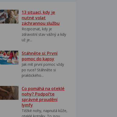
13 situací, kdy je
nutné volat
záchrannou službu
Rozpoznat, kdy je
zdravotní stav vážný a kdy
už je...
Stáhněte si: První
pomoc do kapsy
Jak mít první pomoc vždy
po ruce? Stáhněte si
praktického...
Co pomáhá na oteklé
nohy? Podpořte
správné proudění
lymfy
Těžké nohy, napnutá kůže,
oteklé kotníky. To jsou