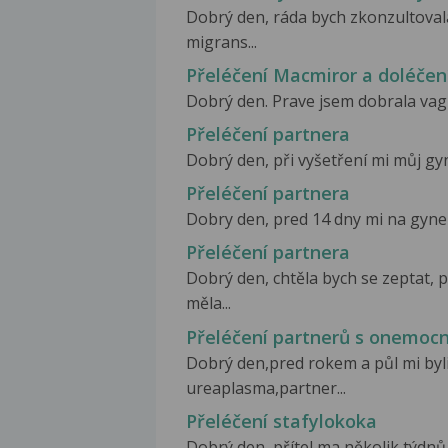
Dobrý den, ráda bych zkonzultoval
migrans...
Přeléčení Macmiror a doléčen
Dobrý den. Prave jsem dobrala vagin
Přeléčení partnera
Dobrý den, při vyšetření mi můj gyne
Přeléčení partnera
Dobry den, pred 14 dny mi na gyneko
Přeléčení partnera
Dobrý den, chtěla bych se zeptat,
měla...
Přeléčení partnerů s onemoc
Dobrý den,pred rokem a půl mi byli
ureaplasma,partner...
Přeléčení stafylokoka
Dobrý den, přítel ma několik týdnů