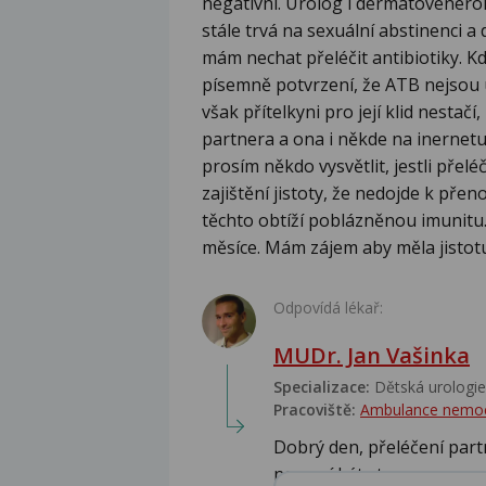
negativní. Urolog i dermatovenerolo
stále trvá na sexuální abstinenci 
mám nechat přeléčit antibiotiky. Kd
písemně potvrzení, že ATB nejsou 
však přítelkyni pro její klid nestač
partnera a ona i někde na inernet
prosím někdo vysvětlit, jestli přelé
zajištění jistoty, že nedojde k př
těchto obtíží poblázněnou imunitu
měsíce. Mám zájem aby měla jistotu,
Odpovídá lékař:
MUDr. Jan Vašinka
Specializace:
Dětská urologie,
Pracoviště:
Ambulance nemo
Dobrý den, přeléčení part
nemusí být stopro...