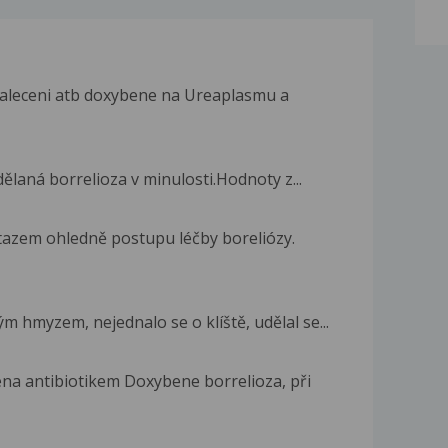
zaleceni atb doxybene na Ureaplasmu a
dělaná borrelioza v minulosti.Hodnoty z...
tazem ohledně postupu léčby boreliózy.
 hmyzem, nejednalo se o klíště, udělal se...
ena antibiotikem Doxybene borrelioza, při