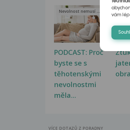
technick
abychom
Nevolnost nemusí být nutnou...
Jak 
vám lép
Souh
PODCAST: Proč
Ztu
byste se s
jate
těhotenskými
obr
nevolnostmi
měla...
VÍCE DOTAZŮ Z PORADNY