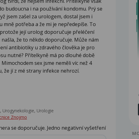
g tvrdí, že nejsem infekční. Přítelkyně však
a do budoucna i na používání kondomu. Prý se
yž jsem zašel za urologem, dostal jsem i
u mně potřeba a že mi je nepředepíše. To
í, protože její urolog doporučuje přeléčení
u našla, že to někdo doporučuje. Může nám
čení antibiotiky u zdravého člověka je pro
enosu nutné? Přítelkyně má po dlouhé době
. Mimochodem sex jsme neměli víc než 4
 že jí z mé strany infekce nehrozí.
 Urogynekologie, Urologie‎
cnice Znojmo
nera se doporučuje. Jedno negativní vyšetření
MO