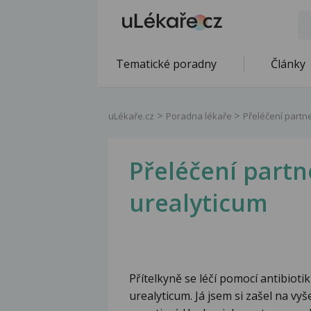
Tematické poradny
Články
uLékaře.cz
Poradna lékaře
Přeléčení partn
Přeléčení part
urealyticum
Přítelkyně se léčí pomocí antibioti
urealyticum. Já jsem si zašel na vy