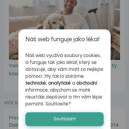
Náš web funguje jako lékař
Náš web využívá soubory cookies,
a funguje tak jako lékař, který se
Inovativní léčba myastenie – naděje pro ty,
dotazuje, aby vám mohl co nejlépe
kteří ji...
pomoci. My takto sbíráme
technické
,
analytické
a
obchodní
informace, abychom se mohli
neustále zlepšovat a tím vám lépe
VÍCE DOTAZŮ Z PORADNY
pomohli. Souhlasíte?
Přetrvávající potíže po zánětu močových cest.
Souhlasím
Dobrý den pane doktore, v polovině prosince 2014