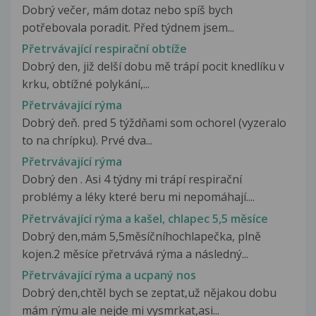
Dobrý večer, mám dotaz nebo spíš bych
potřebovala poradit. Před týdnem jsem...
Přetrvávající respirační obtíže
Dobrý den, již delší dobu mě trápí pocit knedlíku v
krku, obtížné polykání,...
Přetrvávající rýma
Dobrý deň. pred 5 týždňami som ochorel (vyzeralo
to na chrípku). Prvé dva...
Přetrvávající rýma
Dobrý den . Asi 4 týdny mi trápí respirační
problémy a léky které beru mi nepomáhají....
Přetrvávající rýma a kašel, chlapec 5,5 měsíce
Dobrý den,mám 5,5měsíčníhochlapečka, plně
kojen.2 měsíce přetrvává rýma a následný...
Přetrvávající rýma a ucpaný nos
Dobrý den,chtěl bych se zeptat,už nějakou dobu
mám rýmu ale nejde mi vysmrkat,asi...