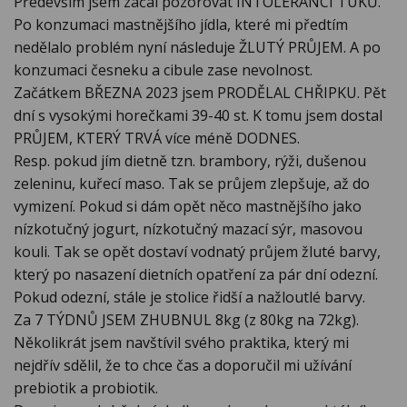
Především jsem začal pozorovat INTOLERANCI TUKŮ.
Po konzumaci mastnějšího jídla, které mi předtím
nedělalo problém nyní následuje ŽLUTÝ PRŮJEM. A po
konzumaci česneku a cibule zase nevolnost.
Začátkem BŘEZNA 2023 jsem PRODĚLAL CHŘIPKU. Pět
dní s vysokými horečkami 39-40 st. K tomu jsem dostal
PRŮJEM, KTERÝ TRVÁ více méně DODNES.
Resp. pokud jím dietně tzn. brambory, rýži, dušenou
zeleninu, kuřecí maso. Tak se průjem zlepšuje, až do
vymizení. Pokud si dám opět něco mastnějšího jako
nízkotučný jogurt, nízkotučný mazací sýr, masovou
kouli. Tak se opět dostaví vodnatý průjem žluté barvy,
který po nasazení dietních opatření za pár dní odezní.
Pokud odezní, stále je stolice řidší a nažloutlé barvy.
Za 7 TÝDNŮ JSEM ZHUBNUL 8kg (z 80kg na 72kg).
Několikrát jsem navštívil svého praktika, který mi
nejdřív sdělil, že to chce čas a doporučil mi užívání
prebiotik a probiotik.