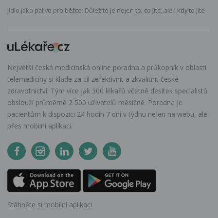
Jídlo jako palivo pro běžce: Důležité je nejen to, co jíte, ale i kdy to jíte
Největší česká medicínská online poradna a průkopník v oblasti
telemedicíny si klade za cíl zefektivnit a zkvalitnit české
zdravotnictví. Tým více jak 300 lékařů včetně desítek specialistů
obslouží průměrně 2 500 uživatelů měsíčně. Poradna je
pacientům k dispozici 24 hodin 7 dní v týdnu nejen na webu, ale i
přes mobilní aplikaci.
Stáhněte si mobilní aplikaci