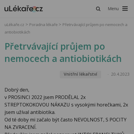
Menu
uLékaře.cz
Poradna lékaře
Přetrvávající průjem po nemocech a
antiobiotikách
Přetrvávající průjem po
nemocech a antiobiotikách
Vnitřní lékařství
20.4.2023
Dobrý den,
v PROSINCI 2022 jsem PRODĚLAL 2x
STREPTOKOKOVOU NÁKAZU s vysokými horečkami, 2x
jsem užíval antibiotika.
Od té doby mi začalo být často NEVOLNOST, S POCITY
NA ZVRACENÍ.