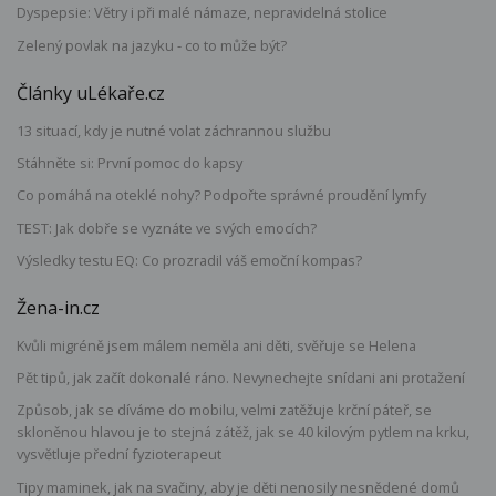
Dyspepsie: Větry i při malé námaze, nepravidelná stolice
Zelený povlak na jazyku - co to může být?
Články uLékaře.cz
13 situací, kdy je nutné volat záchrannou službu
Stáhněte si: První pomoc do kapsy
Co pomáhá na oteklé nohy? Podpořte správné proudění lymfy
TEST: Jak dobře se vyznáte ve svých emocích?
Výsledky testu EQ: Co prozradil váš emoční kompas?
Žena-in.cz
Kvůli migréně jsem málem neměla ani děti, svěřuje se Helena
Pět tipů, jak začít dokonalé ráno. Nevynechejte snídani ani protažení
Způsob, jak se díváme do mobilu, velmi zatěžuje krční páteř, se
skloněnou hlavou je to stejná zátěž, jak se 40 kilovým pytlem na krku,
vysvětluje přední fyzioterapeut
Tipy maminek, jak na svačiny, aby je děti nenosily nesnědené domů