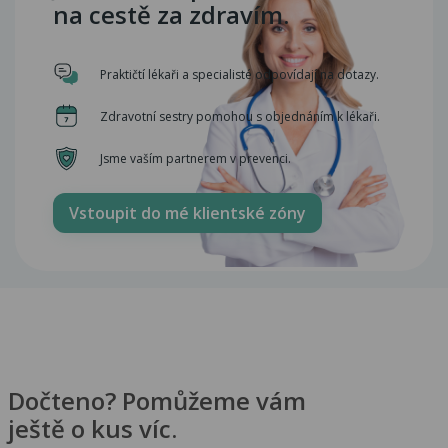
na cestě za zdravím.
Praktičtí lékaři a specialisté odpovídají na dotazy.
Zdravotní sestry pomohou s objednáním k lékaři.
Jsme vaším partnerem v prevenci.
Vstoupit do mé klientské zóny
Dočteno? Pomůžeme vám
ještě o kus víc.