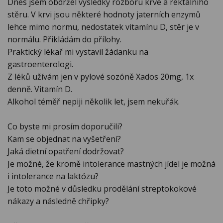
Dnes jsem obdržel výsledky rozboru krve a rektálního
stěru. V krvi jsou některé hodnoty jaterních enzymů
lehce mimo normu, nedostatek vitamínu D, stěr je v
normálu. Přikládám do přílohy.
Praktický lékař mi vystavil žádanku na
gastroenterologi.
Z léků užívám jen v pylové sozóně Xados 20mg, 1x
denně. Vitamín D.
Alkohol téměř nepiji několik let, jsem nekuřák.
Co byste mi prosím doporučili?
Kam se objednat na vyšetření?
Jaká dietní opatření dodržovat?
Je možné, že kromě intolerance mastných jídel je možná
i intolerance na laktózu?
Je toto možné v důsledku prodělání streptokokové
nákazy a následně chřipky?