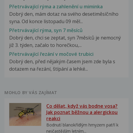
Přetrvávající rýma a zahlenění u miminka
Dobrý den, mám dotaz na svého desetiměsíčního
syna. Od konce listopadu 09 měl...
Přetrvávající rýma, syn 7 měsíců
Dobrý den, chci se zeptat, syn 7měsíců je nemocný
již 3. týden, začalo to horečkou,...
Přetrvávající řezání v močové trubici
Dobrý den, před nějakým časem jsem zde byla s
dotazem na řezání, štípání a lehké...
MOHLO BY VÁS ZAJÍMAT
Co dělat, když vás bodne vosa?
Jak poznat běžnou a alergickou
reakci
Bodnutí blanokřídlým hmyzem patří k
nejčastějším letním...