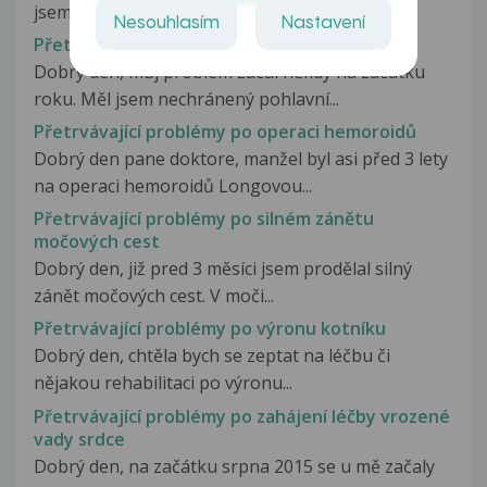
jsem prodělal zánět močových...
Nesouhlasím
Nastavení
Přetrvávající problémy
Dobrý den, můj problém začal někdy na začátku
roku. Měl jsem nechránený pohlavní...
Přetrvávající problémy po operaci hemoroidů
Dobrý den pane doktore, manžel byl asi před 3 lety
na operaci hemoroidů Longovou...
Přetrvávající problémy po silném zánětu
močových cest
Dobrý den, již pred 3 měsíci jsem prodělal silný
zánět močových cest. V moči...
Přetrvávající problémy po výronu kotníku
Dobrý den, chtěla bych se zeptat na léčbu či
nějakou rehabilitaci po výronu...
Přetrvávající problémy po zahájení léčby vrozené
vady srdce
Dobrý den, na začátku srpna 2015 se u mě začaly