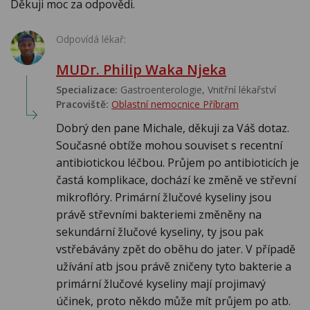
Děkuji moc za odpovědi.
Odpovídá lékař:
MUDr. Philip Waka Njeka
Specializace:
Gastroenterologie, Vnitřní lékařství
Pracoviště:
Oblastní nemocnice Příbram
Dobrý den pane Michale, děkuji za Váš dotaz.
Současné obtíže mohou souviset s recentní
antibiotickou léčbou. Průjem po antibioticích je
častá komplikace, dochází ke změně ve střevní
mikroflóry. Primární žlučové kyseliny jsou
právě střevními bakteriemi změněny na
sekundární žlučové kyseliny, ty jsou pak
vstřebávány zpět do oběhu do jater. V případě
užívání atb jsou právě zničeny tyto bakterie a
primární žlučové kyseliny mají projimavý
účinek, proto někdo může mít průjem po atb.