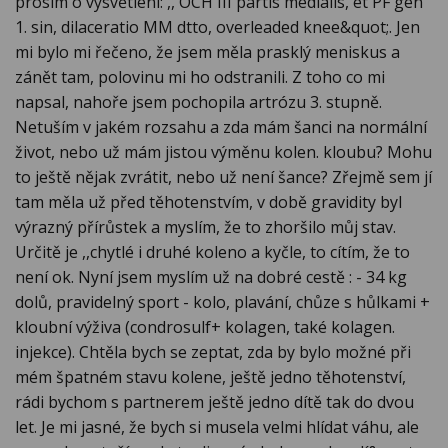
prosím o vysvětlení: ,, OCH III partis medialis, et PF gen
1. sin, dilaceratio MM dtto, overleaded knee&quot;. Jen
mi bylo mi řečeno, že jsem měla prasklý meniskus a
zánět tam, polovinu mi ho odstranili. Z toho co mi
napsal, nahoře jsem pochopila artrózu 3. stupně.
Netuším v jakém rozsahu a zda mám šanci na normální
život, nebo už mám jistou výměnu kolen. kloubu? Mohu
to ještě nějak zvrátit, nebo už není šance? Zřejmě sem jí
tam měla už před těhotenstvím, v době gravidity byl
výrazný přírůstek a myslím, že to zhoršilo můj stav.
Určitě je ,,chytlé i druhé koleno a kyčle, to cítím, že to
není ok. Nyní jsem myslím už na dobré cestě : - 34 kg
dolů, pravidelný sport - kolo, plavání, chůze s hůlkami +
kloubní výživa (condrosulf+ kolagen, také kolagen.
injekce). Chtěla bych se zeptat, zda by bylo možné při
mém špatném stavu kolene, ještě jedno těhotenství,
rádi bychom s partnerem ještě jedno dítě tak do dvou
let. Je mi jasné, že bych si musela velmi hlídat váhu, ale