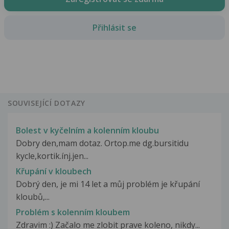
Přihlásit se
SOUVISEJÍCÍ DOTAZY
Bolest v kyčelním a kolenním kloubu
Dobry den,mam dotaz. Ortop.me dg.bursitidu
kycle,kortik.ínj.jen...
Křupání v kloubech
Dobrý den, je mi 14 let a můj problém je křupání
kloubů,...
Problém s kolenním kloubem
Zdravim :) Začalo me zlobit prave koleno, nikdy...