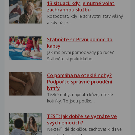
13 situací, kdy je nutné volat
záchrannou službu
Rozpoznat, kdy je zdravotní stav vážný
a kdy už je...
Stáhněte si: První pomoc do
kapsy
Jak mít první pomoc vždy po ruce?
Stáhněte si praktického...
Co pomáhá na oteklé nohy?
Podpořte správné proudění
lymfy
Těžké nohy, napnutá kůže, oteklé
kotníky. To jsou potíže,...
TEST: Jak dobře se vyznáte ve
svých emocích?
Někteří lidé dokážou zachovat klid i ve