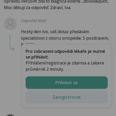
opravdu netuším zda to diagnźa kolene ,,dovolí&quot;.
Moc děkuji za odpověď. Zdraví, Iva.
Odpovídá lékař:
Hezký den Ivo, váš dotaz předávám
specialistovi z oboru ortopedie. S pozdravem,
K. Jiříčkov...
Pro zobrazení odpovědi lékaře je nutné
se přihlásit.
Přihlášení/registrace je zdarma a zabere
průměrně 2 minuty.
Přihlásit se
Zaregistrovat