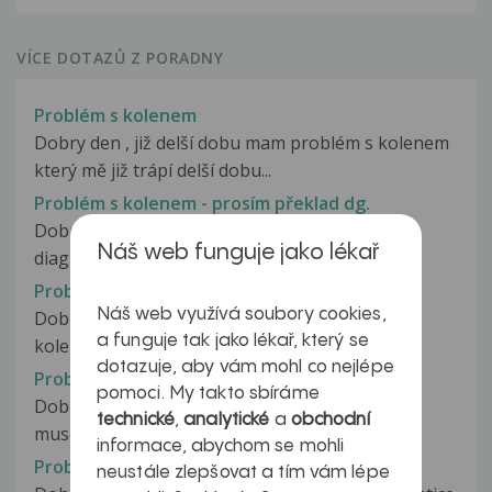
VÍCE DOTAZŮ Z PORADNY
Problém s kolenem
Dobry den , již delší dobu mam problém s kolenem
který mě již trápí delší dobu...
Problém s kolenem - prosím překlad dg.
Dobrý den, pane doktore, prosím o překlad
Náš web funguje jako lékař
diagnozy: algia genus l. sin,...
Problém s kolenem po ortéze.
Náš web využívá soubory cookies,
Dobrý den, chtěl bych se zeptat na problém s
a funguje tak jako lékař, který se
kolenem. Při fotbale jsem si vyhodil...
dotazuje, aby vám mohl co nejlépe
Problém s kolenem po ortéze.
pomoci. My takto sbíráme
Dobrý den, na fotbale jsem si vyhodil koleno a
technické
,
analytické
a
obchodní
musel jsem ca týdny nosit ortézu...
informace, abychom se mohli
Problém s kolenem po plastice vazu
neustále zlepšovat a tím vám lépe