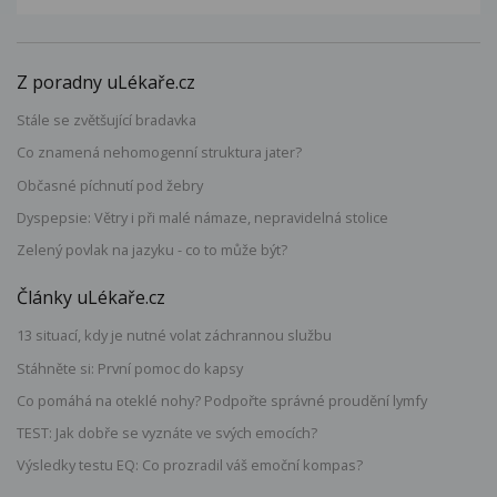
Z poradny uLékaře.cz
Stále se zvětšující bradavka
Co znamená nehomogenní struktura jater?
Občasné píchnutí pod žebry
Dyspepsie: Větry i při malé námaze, nepravidelná stolice
Zelený povlak na jazyku - co to může být?
Články uLékaře.cz
13 situací, kdy je nutné volat záchrannou službu
Stáhněte si: První pomoc do kapsy
Co pomáhá na oteklé nohy? Podpořte správné proudění lymfy
TEST: Jak dobře se vyznáte ve svých emocích?
Výsledky testu EQ: Co prozradil váš emoční kompas?