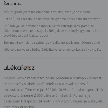
Žena-in.cz
Kvůli migréně jsem málem neměla ani děti, svěřuje se Helena
Pět tipů, jak začít dokonalé ráno. Nevynechejte snídani ani protažení
Způsob, jak se díváme do mobilu, velmi zatěžuje krční páteř, se
skloněnou hlavou je to stejná zátěž, jak se 40 kilovým pytlem na krku,
vysvětluje přední fyzioterapeut
Tipy maminek, jak na svačiny, aby je děti nenosily nesnědené domů
Jídlo jako palivo pro běžce: Důležité je nejen to, co jíte, ale i kdy to jíte
Největší česká medicínská online poradna a průkopník v oblasti
telemedicíny si klade za cíl zefektivnit a zkvalitnit české
zdravotnictví. Tým více jak 300 lékařů včetně desítek specialistů
obslouží průměrně 2 500 uživatelů měsíčně. Poradna je
pacientům k dispozici 24 hodin 7 dní v týdnu nejen na webu, ale i
přes mobilní aplikaci.