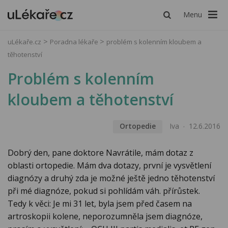
Menu
uLékaře.cz
Poradna lékaře
problém s kolenním kloubem a
těhotenství
Problém s kolenním
kloubem a těhotenství
Ortopedie
Iva
12.6.2016
Dobrý den, pane doktore Navrátile, mám dotaz z
oblasti ortopedie. Mám dva dotazy, první je vysvětlení
diagnózy a druhý zda je možné ještě jedno těhotenství
při mé diagnóze, pokud si pohlídám váh. přírůstek.
Tedy k věci: Je mi 31 let, byla jsem před časem na
artroskopii kolene, neporozumněla jsem diagnóze,