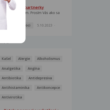
HPV typ 52 u partnerky
Dobrý deň prajem. Prosím Vás ako sa
dá vyliečiť vírus...
Pohlavní nemoci
5.10.2023
MOCI
Kašel
Alergie
Alkoholismus
Analgetika
Angína
Antibiotika
Antidepresiva
Antihistaminika
Antikoncepce
Antivirotika