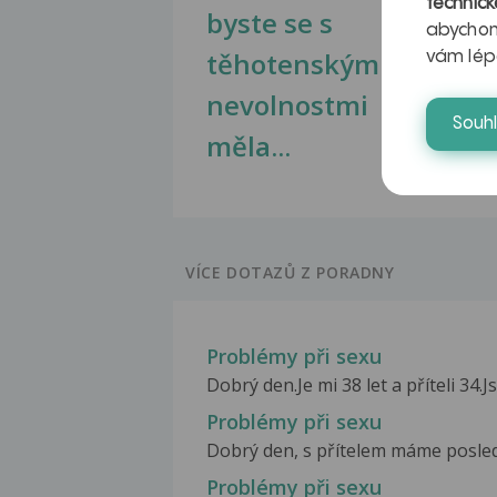
technick
byste se s
jate
abychom
těhotenskými
obr
vám lép
nevolnostmi
Souh
měla...
VÍCE DOTAZŮ Z PORADNY
Problémy při sexu
Dobrý den.Je mi 38 let a příteli 34.
Problémy při sexu
Dobrý den, s přítelem máme posledn
Problémy při sexu