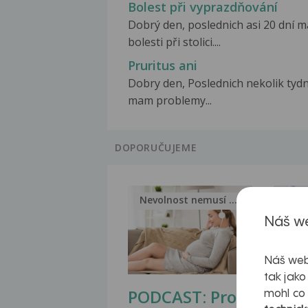
Bolest při vyprazdňování
Dobrý den, poslednich asi 20 dní 
bolesti při stolici....
Pruritus ani
Dobry den, Poslednich nekolik tyd
mam problemy...
DOPORUČUJEME
Nevolnost nemusí být nutnou...
Jak 
Náš we
Náš web
tak jako
PODCAST: Proč
Ztu
mohl co