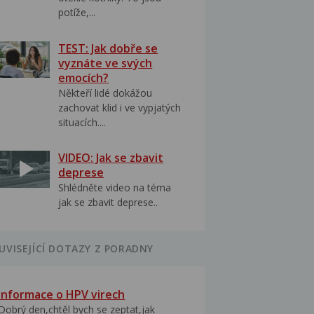
potíže,...
TEST: Jak dobře se
vyznáte ve svých
emocích?
Někteří lidé dokážou
zachovat klid i ve vypjatých
situacích....
VIDEO: Jak se zbavit
deprese
Shlédněte video na téma
jak se zbavit deprese..
UVISEJÍCÍ DOTAZY Z PORADNY
Informace o HPV virech
Dobrý den,chtěl bych se zeptat,jak