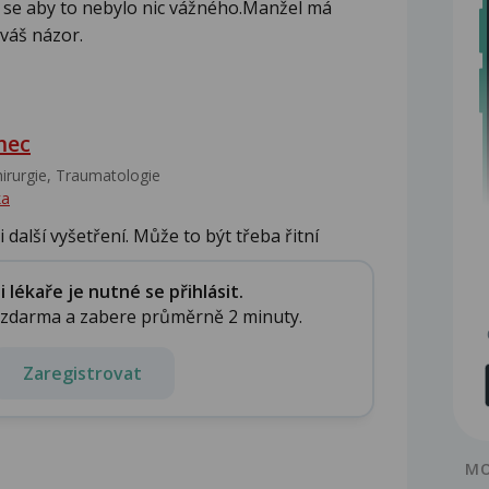
 se aby to nebylo nic vážného.Manžel má
váš názor.
mec
irurgie, Traumatologie
ka
 další vyšetření. Může to být třeba řitní
lékaře je nutné se přihlásit.
e zdarma a zabere průměrně 2 minuty.
Zaregistrovat
MO