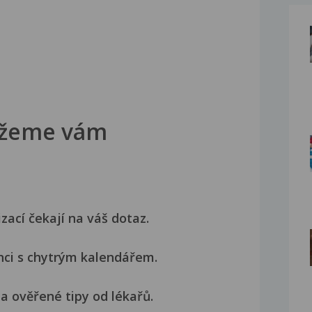
žeme vám
izací čekají na váš dotaz.
nci s chytrým kalendářem.
a ověřené tipy od lékařů.