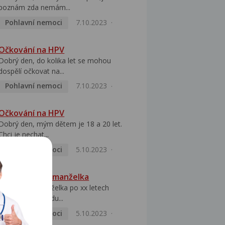
poznám zda nemám...
Pohlavní nemoci
7.10.2023
Očkování na HPV
Dobrý den, do kolika let se mohou
dospělí očkovat na...
Pohlavní nemoci
7.10.2023
Očkování na HPV
Dobrý den, mým dětem je 18 a 20 let.
Chci je nechat...
Pohlavní nemoci
5.10.2023
HPV pozitivní manželka
Dobrý den, manželka po xx letech
přivezla z Východu...
Pohlavní nemoci
5.10.2023