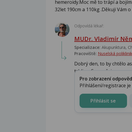
hemeroidy.Moc mě to trápí a bojím
32let 190cm a 110kg .Děkuji Vám o 
Odpovídá lékař:
MUDr. Vladimír Ně
Specializace:
Akupunktura, Ch
Pracoviště:
Nuselská poliklini
Dobrý den, to by chtělo asi
trhlina. Samozřej...
Pro zobrazení odpovědi 
Přihlášení/registrace j
Přihlásit se