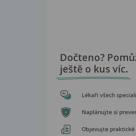
Dočteno? Pomů
ještě o kus víc.
Lékaři všech special
Naplánujte si preve
Objevujte praktické 