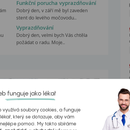
Funkční porucha vyprazdňování
mám
Dobrý den, v září mě byl zaveden
stent do levého močovodu...
Vyprazdňování
nu
Dobrý den, velmi bych Vás chtěla
požádat o radu. Moje...
na zdravá játra?
Myasthenia gravis – vše, co...
b funguje jako lékař
 využívá soubory cookies, a funguje
 lékař, který se dotazuje, aby vám
kovatění
Inovativní
 nejlépe pomoci. My takto sbíráme