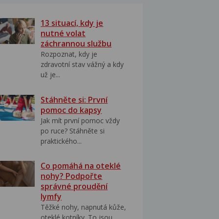
13 situací, kdy je
nutné volat
záchrannou službu
Rozpoznat, kdy je
zdravotní stav vážný a kdy
už je...
Stáhněte si: První
pomoc do kapsy
Jak mít první pomoc vždy
po ruce? Stáhněte si
praktického...
Co pomáhá na oteklé
nohy? Podpořte
správné proudění
lymfy
Těžké nohy, napnutá kůže,
oteklé kotníky. To jsou