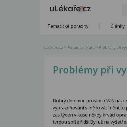
Tematické poradny
Články
uLékaře.cz
Poradna lékaře
Problémy při v
Problémy při v
Dobrý den moc prosím o Váš názor
vyprazdňování silně krvácí nění to
zas týden v kuse někdy krvácí opra
tvrdou spíše řidší.Byl už na vyšet