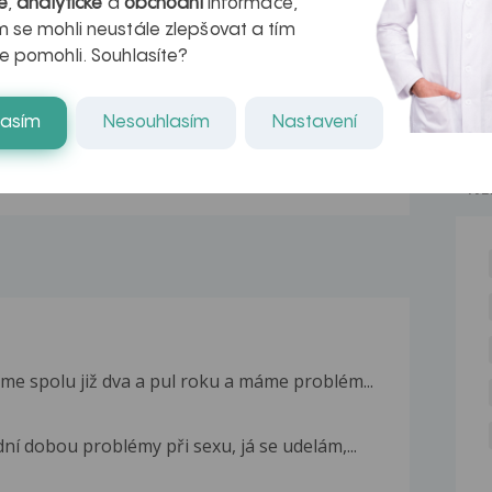
é
,
analytické
a
obchodní
informace,
r v datech a
léčba
 se mohli neustále zlepšovat a tím
azech
myastenie –
e pomohli. Souhlasíte?
naděje pro ty,
lasím
Nesouhlasím
Nastavení
kteří ji...
NE
Jsme spolu již dva a pul roku a máme problém...
í dobou problémy při sexu, já se udelám,...