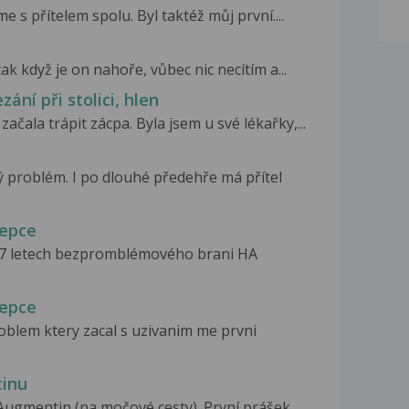
sme s přítelem spolu. Byl taktéž můj první....
ak když je on nahoře, vůbec nic necítím a...
zání při stolici, hlen
ala trápit zácpa. Byla jsem u své lékařky,...
 problém. I po dlouhé předehře má přítel
cepce
o 7 letech bezpromblémového brani HA
cepce
roblem ktery zacal s uzivanim me prvni
tinu
Augmentin (na močové cesty). První prášek...