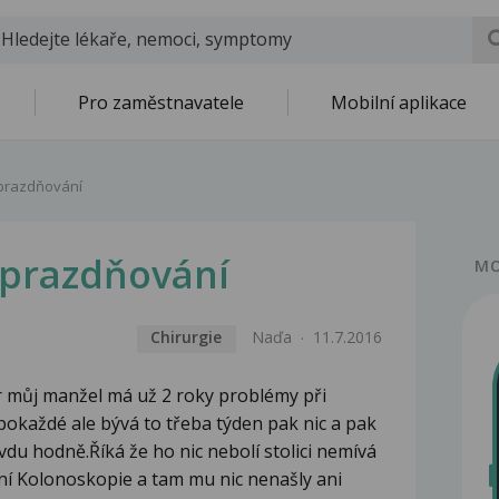
Pro zaměstnavatele
Mobilní aplikace
yprazdňování
yprazdňování
MO
Chirurgie
Naďa
11.7.2016
 můj manžel má už 2 roky problémy při
 pokaždé ale bývá to třeba týden pak nic a pak
vdu hodně.Říká že ho nic nebolí stolici nemívá
ření Kolonoskopie a tam mu nic nenašly ani