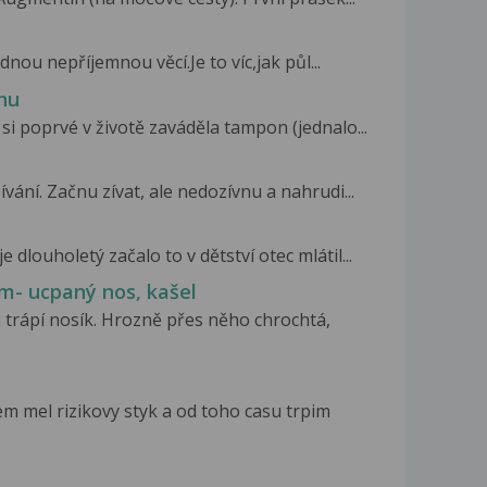
nou nepříjemnou věcí.Je to víc,jak půl...
nu
si poprvé v životě zaváděla tampon (jednalo...
ání. Začnu zívat, ale nedozívnu a nahrudi...
dlouholetý začalo to v dětství otec mlátil...
m- ucpaný nos, kašel
 trápí nosík. Hrozně přes něho chrochtá,
m mel rizikovy styk a od toho casu trpim