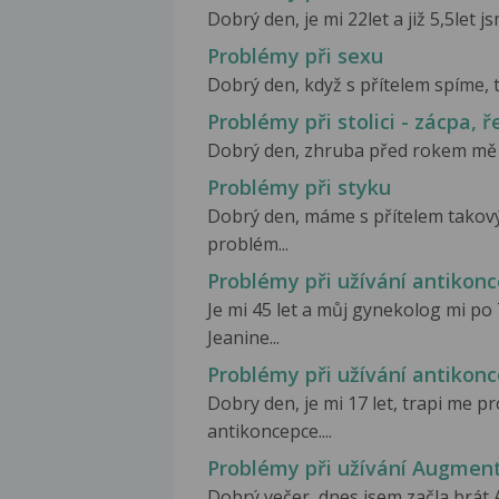
Dobrý den, je mi 22let a již 5,5let j
Problémy při sexu
Dobrý den, když s přítelem spíme, t
Problémy při stolici - zácpa, ře
Dobrý den, zhruba před rokem mě zač
Problémy při styku
Dobrý den, máme s přítelem takový
problém...
Problémy při užívání antikon
Je mi 45 let a můj gynekolog mi p
Jeanine...
Problémy při užívání antikon
Dobry den, je mi 17 let, trapi me p
antikoncepce....
Problémy při užívání Augmen
Dobrý večer, dnes jsem začla brát 