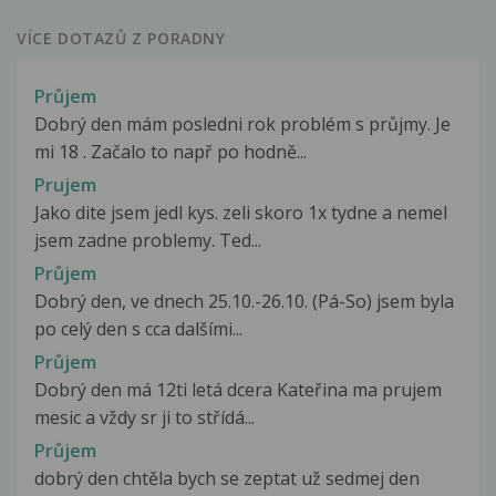
VÍCE DOTAZŮ Z PORADNY
Průjem
Dobrý den mám posledni rok problém s průjmy. Je
mi 18 . Začalo to např po hodně...
Prujem
Jako dite jsem jedl kys. zeli skoro 1x tydne a nemel
jsem zadne problemy. Ted...
Průjem
Dobrý den, ve dnech 25.10.-26.10. (Pá-So) jsem byla
po celý den s cca dalšími...
Průjem
Dobrý den má 12ti letá dcera Kateřina ma prujem
mesic a vždy sr ji to střídá...
Průjem
dobrý den chtěla bych se zeptat už sedmej den