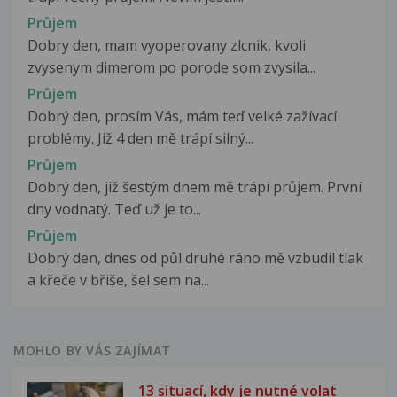
Průjem
Dobry den, mam vyoperovany zlcnik, kvoli
zvysenym dimerom po porode som zvysila...
Průjem
Dobrý den, prosím Vás, mám teď velké zažívací
problémy. Již 4 den mě trápí silný...
Průjem
Dobrý den, již šestým dnem mě trápí průjem. První
dny vodnatý. Teď už je to...
Průjem
Dobrý den, dnes od půl druhé ráno mě vzbudil tlak
a křeče v břiše, šel sem na...
MOHLO BY VÁS ZAJÍMAT
13 situací, kdy je nutné volat