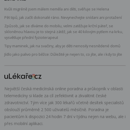
Kvůli migréně jsem málem neměla ani děti, svěřuje se Helena
Pět tipů, jak začít dokonalé ráno. Nevynechejte snídani ani protažení
Způsob, jak se díváme do mobilu, velmi zatěžuje krční páteř, se
skloněnou hlavou je to stejná zátěž, jak se 40 kilovým pytlem na krku,
vysvětluje přední fyzioterapeut
Tipy maminek, jak na svačiny, aby je děti nenosily nesnědené domů
Jídlo jako palivo pro běžce: Důležité je nejen to, co jíte, ale i kdy to jíte
Největší česká medicínská online poradna a průkopník v oblasti
telemedicíny si klade za cíl zefektivnit a zkvalitnit české
zdravotnictví. Tým více jak 300 lékařů včetně desítek specialistů
obslouží průměrně 2 500 uživatelů měsíčně. Poradna je
pacientům k dispozici 24 hodin 7 dní v týdnu nejen na webu, ale i
přes mobilní aplikaci.