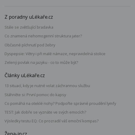
Z poradny uLékaře.cz
Stále se zvětšující bradavka
Co znamená nehomogenní struktura jater?
Občasné píchnutí pod žebry
Dyspepsie: Větry i při malé námaze, nepravidelná stolice
Zelený povlak na jazyku - co to může být?
Články uLékaře.cz
13 situací, kdy je nutné volat záchrannou službu
Stáhněte si: První pomoc do kapsy
Co pomáhá na oteklé nohy? Podpořte správné proudění lymfy
TEST: Jak dobře se vyznáte ve svých emocích?
Výsledky testu EQ: Co prozradil váš emoční kompas?
Žena-in.cz