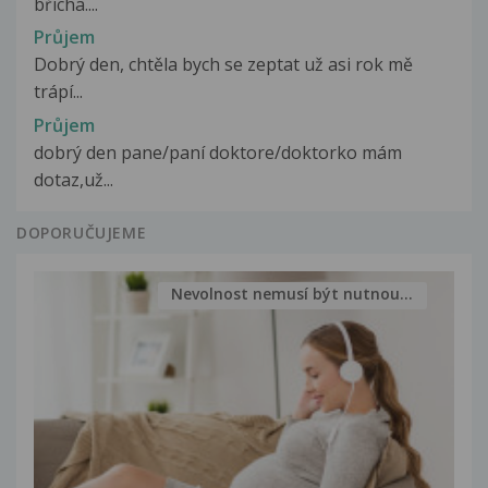
břicha....
Průjem
Dobrý den, chtěla bych se zeptat už asi rok mě
trápí...
Průjem
dobrý den pane/paní doktore/doktorko mám
dotaz,už...
DOPORUČUJEME
Nevolnost nemusí být nutnou...