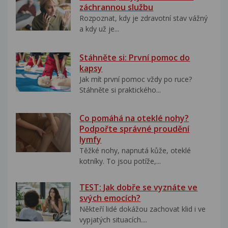
záchrannou službu
Rozpoznat, kdy je zdravotní stav vážný
a kdy už je...
Stáhněte si: První pomoc do
kapsy
Jak mít první pomoc vždy po ruce?
Stáhněte si praktického...
Co pomáhá na oteklé nohy?
Podpořte správné proudění
lymfy
Těžké nohy, napnutá kůže, oteklé
kotníky. To jsou potíže,...
TEST: Jak dobře se vyznáte ve
svých emocích?
Někteří lidé dokážou zachovat klid i ve
vypjatých situacích....