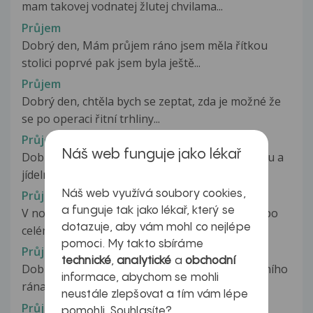
mam takovej vodnatej žlutej chvilama...
Průjem
Dobrý den, Mám průjem ráno jsem měla řítkou
stolici poprvé pak jsem byla ještě...
Průjem
Dobrý den, chtěla bych se zeptat, zda je možné že
se po operaci řitní trhliny...
Průjem
Náš web funguje jako lékař
Dobrý den, manžel potřebuje poradit se stravou a
jídelníčkem, který by mu pomohl...
Náš web využívá soubory cookies,
Průjem
a funguje tak jako lékař, který se
V noci z 27. na 28. 8. jsem měl třesavku/zimnici po
dotazuje, aby vám mohl co nejlépe
celém těle, průjem, bolest...
pomoci. My takto sbíráme
Průjem
technické
,
analytické
a
obchodní
Dobrý den, rád bych se zeptal. Mámě od sobotního
informace, abychom se mohli
rána bylo velice špatně,...
neustále zlepšovat a tím vám lépe
Průjem
pomohli. Souhlasíte?