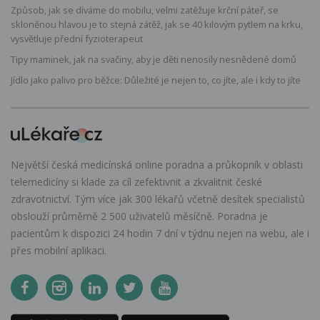
Způsob, jak se díváme do mobilu, velmi zatěžuje krční páteř, se
skloněnou hlavou je to stejná zátěž, jak se 40 kilovým pytlem na krku,
vysvětluje přední fyzioterapeut
Tipy maminek, jak na svačiny, aby je děti nenosily nesnědené domů
Jídlo jako palivo pro běžce: Důležité je nejen to, co jíte, ale i kdy to jíte
Největší česká medicínská online poradna a průkopník v oblasti
telemedicíny si klade za cíl zefektivnit a zkvalitnit české
zdravotnictví. Tým více jak 300 lékařů včetně desítek specialistů
obslouží průměrně 2 500 uživatelů měsíčně. Poradna je
pacientům k dispozici 24 hodin 7 dní v týdnu nejen na webu, ale i
přes mobilní aplikaci.