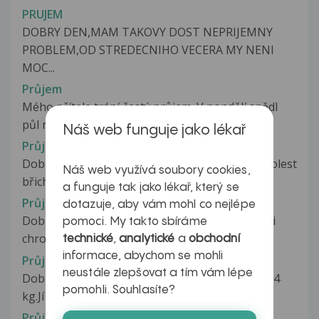
PRUJEM
DOBRY DEN,MAM TAKOVY DOST NEPRIJEMNY
PROBLEM,OD STREDECNIHO VECERA MY NENI
MOC...
Průjem
Mého přítele trápí častý průjem. V pondělí snědl
půl roku prošlou ovesnou kaši...
Náš web funguje jako lékař
Průjem
Dobrý den,syn 16 let...minulémunulou středu bolest
Náš web využívá soubory cookies,
břich v obl.žaludku,ve čtvrtek...
a funguje tak jako lékař, který se
Průjem
dotazuje, aby vám mohl co nejlépe
Dobrý den, od svého urologa jsem dostala kvůli
pomoci. My takto sbíráme
chronickému zánětu moč. měchýře...
technické
,
analytické
a
obchodní
informace, abychom se mohli
Průjem
neustále zlepšovat a tím vám lépe
Dobrý den, mému synovi budou dva roky váží 14
pomohli. Souhlasíte?
kg.Jí čtyřikrát denně tj.ráno...
Průjem