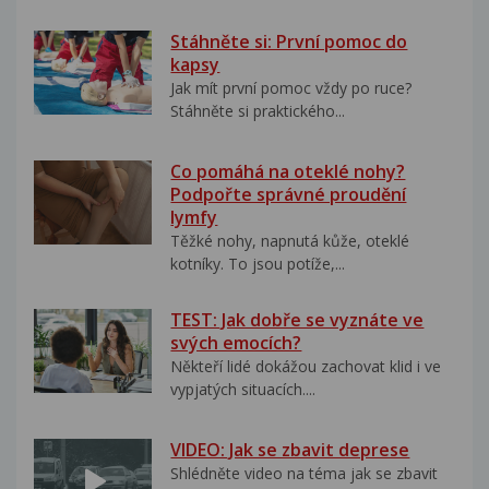
Stáhněte si: První pomoc do
kapsy
Jak mít první pomoc vždy po ruce?
Stáhněte si praktického...
Co pomáhá na oteklé nohy?
Podpořte správné proudění
lymfy
Těžké nohy, napnutá kůže, oteklé
kotníky. To jsou potíže,...
TEST: Jak dobře se vyznáte ve
svých emocích?
Někteří lidé dokážou zachovat klid i ve
vypjatých situacích....
VIDEO: Jak se zbavit deprese
Shlédněte video na téma jak se zbavit