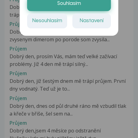
Souhlasím
Dobrý den, chtěla bych se zeptat už asi rok mě
trápí věčný průjem. Nevím jestli...
Nesouhlasím
Nastavení
Průjem
Dobry den, mam vyoperovany zlcnik, kvoli
zvysenym dimerom po porode som zvysila...
Průjem
Dobrý den, prosím Vás, mám teď velké zažívací
problémy. Již 4 den mě trápí silný...
Průjem
Dobrý den, již šestým dnem mě trápí průjem. První
dny vodnatý. Teď už je to...
Průjem
Dobrý den, dnes od půl druhé ráno mě vzbudil tlak
a křeče v břiše, šel sem na...
Průjem
Dobrý den,jsem 4 měsíce po odstranění