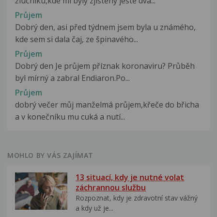
žlučníku,kde mi byly zjištěny ještě dva...
Průjem
Dobrý den, asi před týdnem jsem byla u známého,
kde sem si dala čaj, ze špinavého...
Průjem
Dobrý den Je průjem příznak koronaviru? Průběh
byl mírný a zabral Endiaron.Po...
Průjem
dobrý večer můj manželmá průjem,křeče do břicha
a v konečníku mu cuká a nutí...
MOHLO BY VÁS ZAJÍMAT
13 situací, kdy je nutné volat
záchrannou službu
Rozpoznat, kdy je zdravotní stav vážný
a kdy už je...