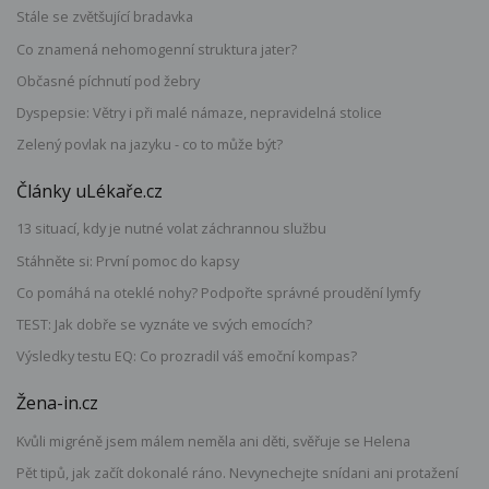
Stále se zvětšující bradavka
Co znamená nehomogenní struktura jater?
Občasné píchnutí pod žebry
Dyspepsie: Větry i při malé námaze, nepravidelná stolice
Zelený povlak na jazyku - co to může být?
Články uLékaře.cz
13 situací, kdy je nutné volat záchrannou službu
Stáhněte si: První pomoc do kapsy
Co pomáhá na oteklé nohy? Podpořte správné proudění lymfy
TEST: Jak dobře se vyznáte ve svých emocích?
Výsledky testu EQ: Co prozradil váš emoční kompas?
Žena-in.cz
Kvůli migréně jsem málem neměla ani děti, svěřuje se Helena
Pět tipů, jak začít dokonalé ráno. Nevynechejte snídani ani protažení