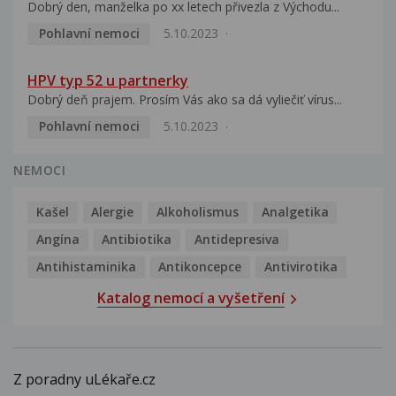
Dobrý den, manželka po xx letech přivezla z Východu...
Pohlavní nemoci
5.10.2023
HPV typ 52 u partnerky
Dobrý deň prajem. Prosím Vás ako sa dá vyliečiť vírus...
Pohlavní nemoci
5.10.2023
NEMOCI
Kašel
Alergie
Alkoholismus
Analgetika
Angína
Antibiotika
Antidepresiva
Antihistaminika
Antikoncepce
Antivirotika
Katalog nemocí a vyšetření
Z poradny uLékaře.cz