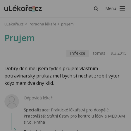
Menu
uLékaře.cz
Poradna lékaře
prujem
Prujem
Infekce
tomas
9.3.2015
Dobry den mel jsem tyden prujem vlastnim
potravinarsky prukaz mel bych si nechat zrobit vyter
kdyz mam dva dny klid.
Odpovídá lékař:
Specializace:
Praktické lékařství pro dospělé
Pracoviště:
Státní ústav pro kontrolu léčiv a MEDIAM
s.r.o, Praha