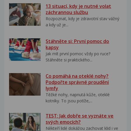
13 situací, kdy je nutné volat
záchrannou službu
Rozpoznat, kdy je zdravotní stav vážný
a kdy už je...
Stáhněte si: První pomoc do
kapsy
Jak mít první pomoc vždy po ruce?
Stáhněte si praktického...
Co pomáhá na oteklé nohy?
Podpořte správné proudění
lymfy
Těžké nohy, napnutá kůže, oteklé
kotníky. To jsou potíže,...
TEST: Jak dobře se vyznáte ve
svých emocích?
Někteří lidé dokážou zachovat klid i ve