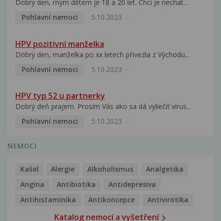
Dobrý den, mým dětem je 18 a 20 let. Chci je nechat...
Pohlavní nemoci
5.10.2023
HPV pozitivní manželka
Dobrý den, manželka po xx letech přivezla z Východu...
Pohlavní nemoci
5.10.2023
HPV typ 52 u partnerky
Dobrý deň prajem. Prosím Vás ako sa dá vyliečiť vírus...
Pohlavní nemoci
5.10.2023
NEMOCI
Kašel
Alergie
Alkoholismus
Analgetika
Angína
Antibiotika
Antidepresiva
Antihistaminika
Antikoncepce
Antivirotika
Katalog nemocí a vyšetření