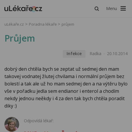
Menu
uLékaře.cz
Poradna lékaře
průjem
Průjem
Infekce
Radka
20.10.2014
dobrý den chtěla bych se zeptat už sedmej den mam
takovej vodnatej žlutej chvilama i normální průjem bez
bolestí a tak ale už ho mam sedmej den a na výtěru bylo
vše v pořadku jedla sem endianor i enterol a chodím
nekdy jednou neěkdy i 4 za den tak bych chtěla poradit
diky :)
Odpovídá lékař: