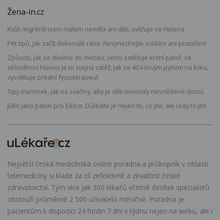
Žena-in.cz
Kvůli migréně jsem málem neměla ani děti, svěřuje se Helena
Pět tipů, jak začít dokonalé ráno. Nevynechejte snídani ani protažení
Způsob, jak se díváme do mobilu, velmi zatěžuje krční páteř, se
skloněnou hlavou je to stejná zátěž, jak se 40 kilovým pytlem na krku,
vysvětluje přední fyzioterapeut
Tipy maminek, jak na svačiny, aby je děti nenosily nesnědené domů
Jídlo jako palivo pro běžce: Důležité je nejen to, co jíte, ale i kdy to jíte
Největší česká medicínská online poradna a průkopník v oblasti
telemedicíny si klade za cíl zefektivnit a zkvalitnit české
zdravotnictví. Tým více jak 300 lékařů včetně desítek specialistů
obslouží průměrně 2 500 uživatelů měsíčně. Poradna je
pacientům k dispozici 24 hodin 7 dní v týdnu nejen na webu, ale i