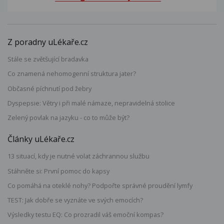
Z poradny uLékaře.cz
Stále se zvětšující bradavka
Co znamená nehomogenní struktura jater?
Občasné píchnutí pod žebry
Dyspepsie: Větry i při malé námaze, nepravidelná stolice
Zelený povlak na jazyku - co to může být?
Články uLékaře.cz
13 situací, kdy je nutné volat záchrannou službu
Stáhněte si: První pomoc do kapsy
Co pomáhá na oteklé nohy? Podpořte správné proudění lymfy
TEST: Jak dobře se vyznáte ve svých emocích?
Výsledky testu EQ: Co prozradil váš emoční kompas?