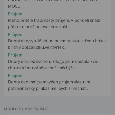
MOC...
Průjem
Mého přítele trápí častý průjem. V pondělí snědl
půl roku prošlou ovesnou kaši...
Průjem
Dobrý den,syn 16 let...minulémunulou středu bolest
břich v obl.žaludku,ve čtvrtek...
Průjem
Dobrý den, od svého urologa jsem dostala kvůli
chronickému zánětu moč. měchýře...
Prujem
Dobry den mel jsem tyden prujem vlastnim
potravinarsky prukaz mel bych si nechat...
MOHLO BY VÁS ZAJÍMAT