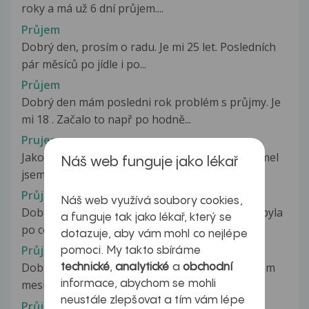
roky a má už 6 dní průjem....
Průjem
Dobrý den, prosím o radu. Je mi 25 let. Posledních
pár měsíců po jídle i po...
Průjem
Dobrý den mám posledni rok problém s průjmy. Je
mi 18 . Začalo to např po hodně...
Prujem
Jako dite jsem jedl kys. zeli skoro 1x tydne a nemel
Náš web funguje jako lékař
jsem zadne problemy. Ted...
Průjem
Náš web využívá soubory cookies,
Dobrý den, ve dnech 25.10.-26.10. (Pá-So) jsem byla
a funguje tak jako lékař, který se
po celý den s cca dalšími...
dotazuje, aby vám mohl co nejlépe
Průjem
pomoci. My takto sbíráme
Dobrý den má 12ti letá dcera Kateřina ma prujem
technické
,
analytické
a
obchodní
mesic a vždy sr ji to střídá...
informace, abychom se mohli
neustále zlepšovat a tím vám lépe
Průjem