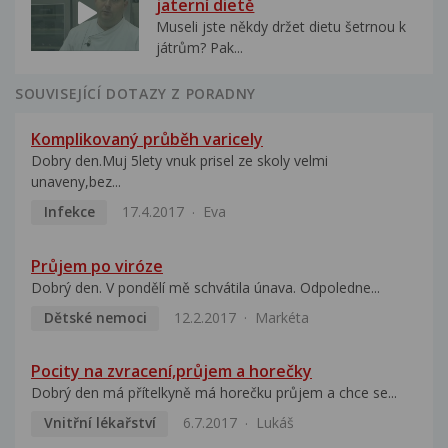
jaterní dietě
Museli jste někdy držet dietu šetrnou k
játrům? Pak...
SOUVISEJÍCÍ DOTAZY Z PORADNY
Komplikovaný průběh varicely
Dobry den.Muj 5lety vnuk prisel ze skoly velmi
unaveny,bez...
Infekce
17.4.2017
Eva
Průjem po viróze
Dobrý den. V pondělí mě schvátila únava. Odpoledne...
Dětské nemoci
12.2.2017
Markéta
Pocity na zvracení,průjem a horečky
Dobrý den má přítelkyně má horečku průjem a chce se...
Vnitřní lékařství
6.7.2017
Lukáš