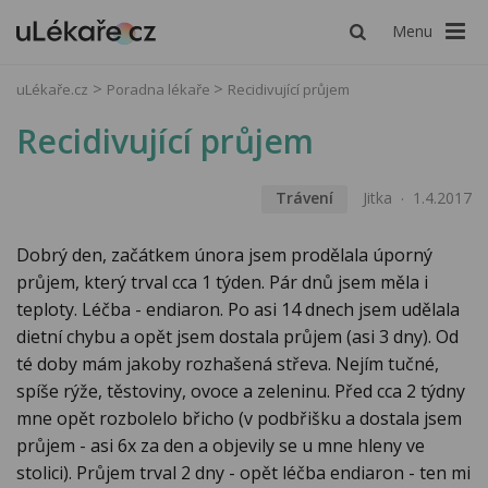
Menu
uLékaře.cz
Poradna lékaře
Recidivující průjem
Recidivující průjem
Trávení
Jitka
1.4.2017
Dobrý den, začátkem února jsem prodělala úporný
průjem, který trval cca 1 týden. Pár dnů jsem měla i
teploty. Léčba - endiaron. Po asi 14 dnech jsem udělala
dietní chybu a opět jsem dostala průjem (asi 3 dny). Od
té doby mám jakoby rozhašená střeva. Nejím tučné,
spíše rýže, těstoviny, ovoce a zeleninu. Před cca 2 týdny
mne opět rozbolelo břicho (v podbřišku a dostala jsem
průjem - asi 6x za den a objevily se u mne hleny ve
stolici). Průjem trval 2 dny - opět léčba endiaron - ten mi