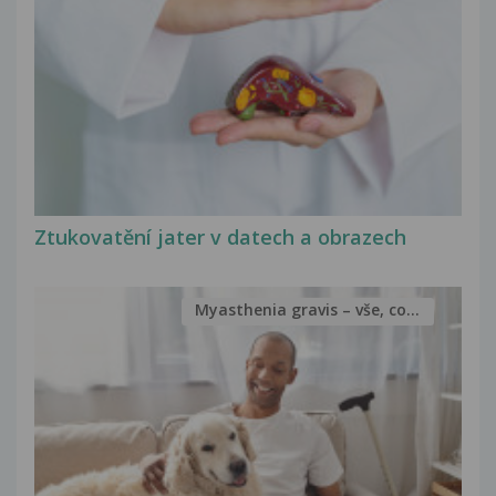
Ztukovatění jater v datech a obrazech
Myasthenia gravis – vše, co...