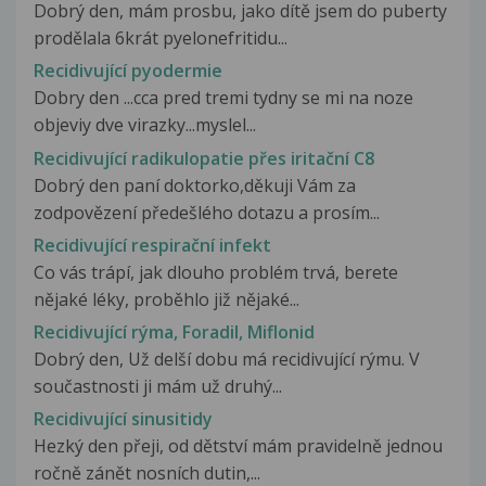
Dobrý den, mám prosbu, jako dítě jsem do puberty
prodělala 6krát pyelonefritidu...
Recidivující pyodermie
Dobry den ...cca pred tremi tydny se mi na noze
objeviy dve virazky...myslel...
Recidivující radikulopatie přes iritační C8
Dobrý den paní doktorko,děkuji Vám za
zodpovězení předešlého dotazu a prosím...
Recidivující respirační infekt
Co vás trápí, jak dlouho problém trvá, berete
nějaké léky, proběhlo již nějaké...
Recidivující rýma, Foradil, Miflonid
Dobrý den, Už delší dobu má recidivující rýmu. V
součastnosti ji mám už druhý...
Recidivující sinusitidy
Hezký den přeji, od dětství mám pravidelně jednou
ročně zánět nosních dutin,...