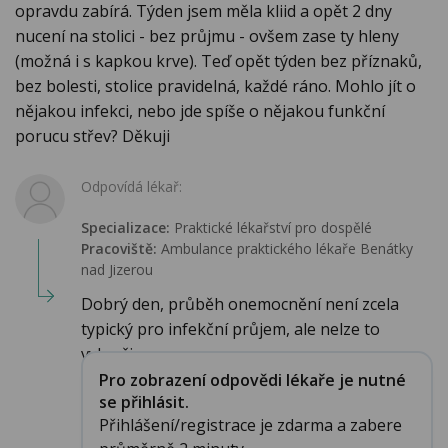
opravdu zabírá. Týden jsem měla kliid a opět 2 dny
nucení na stolici - bez průjmu - ovšem zase ty hleny
(možná i s kapkou krve). Teď opět týden bez příznaků,
bez bolesti, stolice pravidelná, každé ráno. Mohlo jít o
nějakou infekci, nebo jde spíše o nějakou funkční
porucu střev? Děkuji
Odpovídá lékař:
Specializace:
Praktické lékařství pro dospělé
Pracoviště:
Ambulance praktického lékaře Benátky
nad Jizerou
Dobrý den, průběh onemocnění není zcela
typický pro infekční průjem, ale nelze to
vylouči...
Pro zobrazení odpovědi lékaře je nutné
se přihlásit.
Přihlášení/registrace je zdarma a zabere