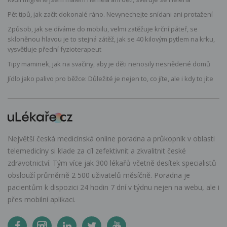
Pět tipů, jak začít dokonalé ráno. Nevynechejte snídani ani protažení
Způsob, jak se díváme do mobilu, velmi zatěžuje krční páteř, se
skloněnou hlavou je to stejná zátěž, jak se 40 kilovým pytlem na krku,
vysvětluje přední fyzioterapeut
Tipy maminek, jak na svačiny, aby je děti nenosily nesnědené domů
Jídlo jako palivo pro běžce: Důležité je nejen to, co jíte, ale i kdy to jíte
Největší česká medicínská online poradna a průkopník v oblasti
telemedicíny si klade za cíl zefektivnit a zkvalitnit české
zdravotnictví. Tým více jak 300 lékařů včetně desítek specialistů
obslouží průměrně 2 500 uživatelů měsíčně. Poradna je
pacientům k dispozici 24 hodin 7 dní v týdnu nejen na webu, ale i
přes mobilní aplikaci.