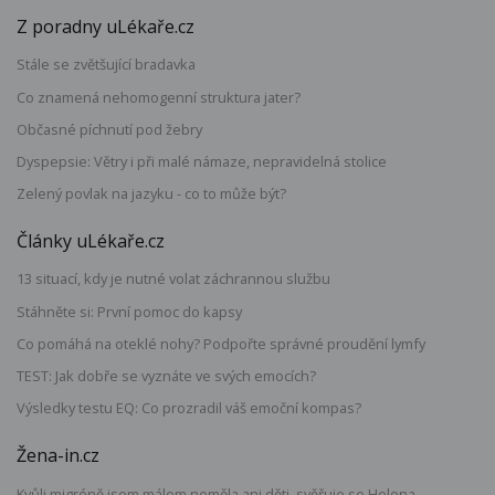
Z poradny uLékaře.cz
Stále se zvětšující bradavka
Co znamená nehomogenní struktura jater?
Občasné píchnutí pod žebry
Dyspepsie: Větry i při malé námaze, nepravidelná stolice
Zelený povlak na jazyku - co to může být?
Články uLékaře.cz
13 situací, kdy je nutné volat záchrannou službu
Stáhněte si: První pomoc do kapsy
Co pomáhá na oteklé nohy? Podpořte správné proudění lymfy
TEST: Jak dobře se vyznáte ve svých emocích?
Výsledky testu EQ: Co prozradil váš emoční kompas?
Žena-in.cz
Kvůli migréně jsem málem neměla ani děti, svěřuje se Helena