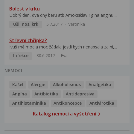
Bolest v krku
Dobrý den, dva dny beru atb Amoksiklav 1g na anginu,...
Uši, nos, krk
5.7.2017
Veronika
Střevní chřipka?
Ivuš mě moc a moc žádala jestli bych nenapsala za ní,...
Infekce
30.6.2017
Eva
NEMOCI
Kašel
Alergie
Alkoholismus
Analgetika
Angína
Antibiotika
Antidepresiva
Antihistaminika
Antikoncepce
Antivirotika
Katalog nemocí a vyšetření