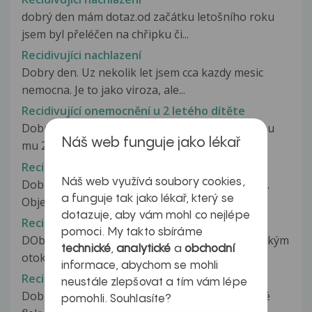
dobrý den mám dotaz.od začátku letošního roku
jsem byl přeléčen na chřipku či...
Recidivujíci nachlazení
Dobry den. Uz nekolik let jsem cca kazdy mesic
nemocna. Je to jako viroza, ale...
Recidivující onemocnění u 2 letého dítěte
Dobrý den, chtěla bych se zeptat na syna: Budou
Náš web funguje jako lékař
mu 2 roky a od začátku roku...
Recidivující opar
Náš web využívá soubory cookies,
Dobry den, jiz nekolik let trpim oparem na lokti.
a funguje tak jako lékař, který se
Objevuje se pri zvysene zatezi...
dotazuje, aby vám mohl co nejlépe
Recidivující opar
pomoci. My takto sbíráme
DObrý den, 2x do měsíce se mi objeví opar s velkým
technické
,
analytické
a
obchodní
otokem - většinou na spodním...
informace, abychom se mohli
Recidivující otok očí a rtů
neustále zlepšovat a tím vám lépe
Dobrý den, již měsíc mě trápí otoky očí, červené
pomohli. Souhlasíte?