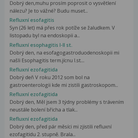
Dobrý den,muhu prosím poprosit o vysvětlení
nálezu? Je to vážné? Budu muset...
Refluxní esofagitis
Syn (26 let) má přes rok potíže se žaludkem. V
listopadu byl na endoskopii a...
Refluxní esophagitis I-II st.
Dobrý den, na esofagogastroduodenoskopii mi
našli Esophagitis term.jícnu I.st....
Refluxní ezofagitida
Dobrý deň V roku 2012 som bol na
gastroenterologii kde mi zistili gastroskopom...
Refluxní ezofagitida
Dobrý den, Měl jsem 3 týdny problémy s trávením
neustále bolení břicha a tlak...
Refluxní ezofagitida
Dobrý den, před pár měsíci mi zjistili refluxní
ezofagitidu 2. stupně. Brala...