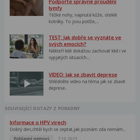
Podpořte správné proudění
lymfy
Těžké nohy, napnutá kůže, oteklé
kotníky. To jsou potíže,...
TEST: Jak dobře se vyznáte ve
svých emocích?
Někteří lidé dokážou zachovat klid i ve
vypjatých situacích....
VIDEO: Jak se zbavit deprese
Shlédněte video na téma jak se zbavit
deprese..
SOUVISEJÍCÍ DOTAZY Z PORADNY
Informace o HPV virech
Dobrý den,chtěl bych se zeptat,jak poznám zda nemám...
Pohlavní nemoci
7.10.2023