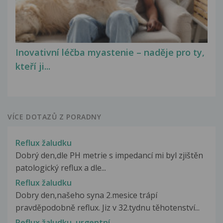
Inovativní léčba myastenie – naděje pro ty,
kteří ji...
VÍCE DOTAZŮ Z PORADNY
Reflux žaludku
Dobrý den,dle PH metrie s impedancí mi byl zjištěn
patologický reflux a dle...
Reflux žaludku
Dobry den,našeho syna 2.mesice trápí
pravděpodobně reflux. Jiz v 32.tydnu těhotenství...
Reflux žaludku, urgentní