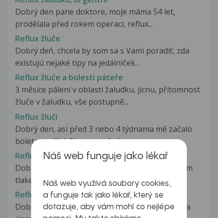
Dobrý den pane doktore, moje máma 54 let,
prodělala před rokem operaci, reflux...
Reflux žluče
Dobrý deň, chcela by som sa s Vami poradiť, zda
existujú nejaké tipy na jedálniček...
Reflux žluče a bolesti páteře
3 měsíce pálení v oblasti žaludku, jícnu, přítomnost
žluče v žaludku, vše postupně...
Reflux žluči
Dobrý den, asi před 3 nebo 4 týdnama mě začalo
bolet v podžebří a uprostřed...
Reflux, extraesofageální reflux
Náš web funguje jako lékař
Dobrý den, již delší dobu mám potíže s podivným
tlakem v krku, který mě nutí...
Náš web využívá soubory cookies,
Reflux, chrapot a pískání v krku
a funguje tak jako lékař, který se
Dobrý den. Na podzim loňského roku jsem měla
dotazuje, aby vám mohl co nejlépe