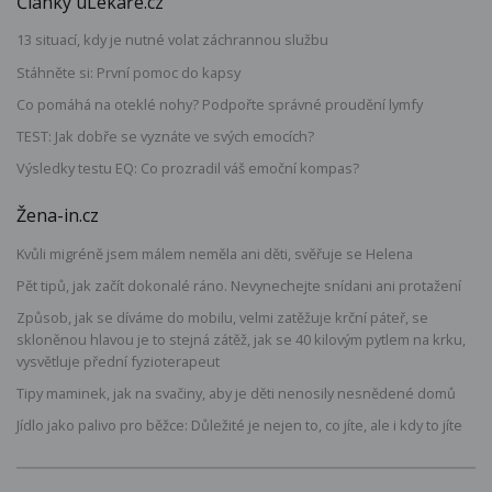
Články uLékaře.cz
13 situací, kdy je nutné volat záchrannou službu
Stáhněte si: První pomoc do kapsy
Co pomáhá na oteklé nohy? Podpořte správné proudění lymfy
TEST: Jak dobře se vyznáte ve svých emocích?
Výsledky testu EQ: Co prozradil váš emoční kompas?
Žena-in.cz
Kvůli migréně jsem málem neměla ani děti, svěřuje se Helena
Pět tipů, jak začít dokonalé ráno. Nevynechejte snídani ani protažení
Způsob, jak se díváme do mobilu, velmi zatěžuje krční páteř, se
skloněnou hlavou je to stejná zátěž, jak se 40 kilovým pytlem na krku,
vysvětluje přední fyzioterapeut
Tipy maminek, jak na svačiny, aby je děti nenosily nesnědené domů
Jídlo jako palivo pro běžce: Důležité je nejen to, co jíte, ale i kdy to jíte