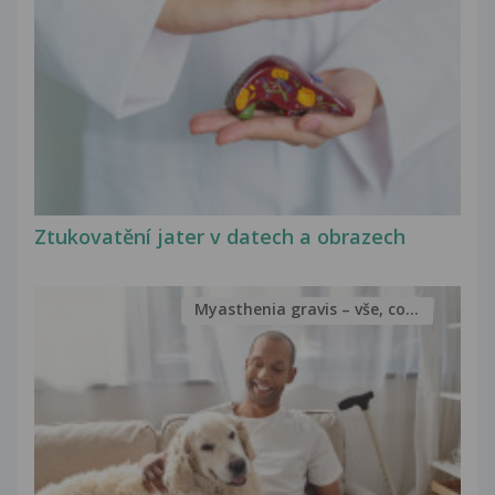
Ztukovatění jater v datech a obrazech
Myasthenia gravis – vše, co...