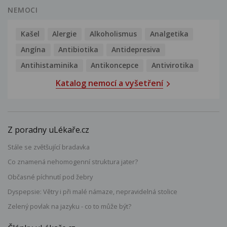
NEMOCI
Kašel
Alergie
Alkoholismus
Analgetika
Angína
Antibiotika
Antidepresiva
Antihistaminika
Antikoncepce
Antivirotika
Katalog nemocí a vyšetření
Z poradny uLékaře.cz
Stále se zvětšující bradavka
Co znamená nehomogenní struktura jater?
Občasné píchnutí pod žebry
Dyspepsie: Větry i při malé námaze, nepravidelná stolice
Zelený povlak na jazyku - co to může být?