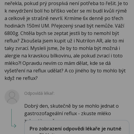
neřekla, pokud prý prospívá není potřeba to řešit. Je to
k nevydržení bolí ho bříško večer se mi budí kvůli rýmě
a celkově je strašně nevrlí. Krmíme 6x denně po třech
hodinách 150ml UM. Přejezený snad být nemůže. Váží
6800g. Chtěla bych se zeptat jestli by to nemohl být
reflux? Zkoušela jsem kupit už i Nutrilon AR, ale to mi
taky zvrací. Mysleli jsme, že by to mohla být možná i
alergie na kravskou bílkovinu, ale pokud zvrací i toto
mléko?! Opravdu nevím co mám dělat, kde se dá
vyšetření na reflux udělat? A co jiného by to mohlo být
když ne reflux?
Odpovídá lékař:
Dobrý den, skutečně by se mohlo jednat o
gastrozofageální reflux - zkuste mléko
zahustit např...
Pro zobrazení odpovědi lékaře je nutné