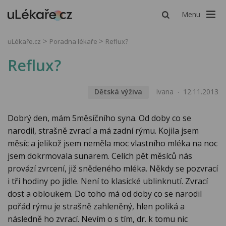
Menu
uLékaře.cz
Poradna lékaře
Reflux?
Reflux?
Dětská výživa
Ivana
12.11.2013
Dobrý den, mám 5měsíčního syna. Od doby co se
narodil, strašně zvrací a má zadní rýmu. Kojila jsem
měsíc a jelikož jsem neměla moc vlastního mléka na noc
jsem dokrmovala sunarem. Celích pět měsíců nás
provází zvrcení, již snědeného mléka. Někdy se pozvrací
i tři hodiny po jídle. Není to klasické ublinknutí. Zvrací
dost a obloukem. Do toho má od doby co se narodil
pořád rýmu je strašně zahleněný, hlen poliká a
následně ho zvrací. Nevím o s tím, dr. k tomu nic