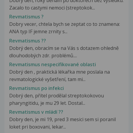
Dobry den, roky beham po doktorech bez vysledku.
Zacalo to castymi nemoci (streptokok...
Revmatismus ?
Dobry vecer, chtela bych se zeptat co to znamena:
ANA typ IF jemne zrnity s...
Revmatismus ??
Dobrý den, obracím se na Vás s dotazem ohledně
dlouhodobých zdr. problémů....
Revmatismus nespecifikované oblasti
Dobrý den , praktická lékařka mne poslala na
revmatologické vyšetření, tam mi...
Revmatismus po infekci
Dobrý den, přítel prodělal streptokokovou
pharyngitidu, je mu 29 let. Dostal...
Revmatismus v mládí ??
Dobry den, je mi 19, pred 3 mesici sem si poranil
loket pri boxovani, lekar...