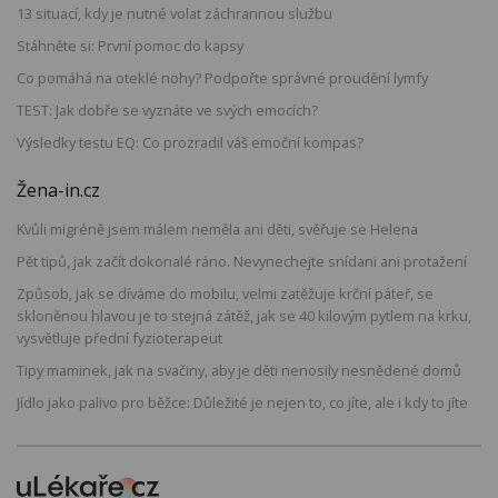
13 situací, kdy je nutné volat záchrannou službu
Stáhněte si: První pomoc do kapsy
Co pomáhá na oteklé nohy? Podpořte správné proudění lymfy
TEST: Jak dobře se vyznáte ve svých emocích?
Výsledky testu EQ: Co prozradil váš emoční kompas?
Žena-in.cz
Kvůli migréně jsem málem neměla ani děti, svěřuje se Helena
Pět tipů, jak začít dokonalé ráno. Nevynechejte snídani ani protažení
Způsob, jak se díváme do mobilu, velmi zatěžuje krční páteř, se
skloněnou hlavou je to stejná zátěž, jak se 40 kilovým pytlem na krku,
vysvětluje přední fyzioterapeut
Tipy maminek, jak na svačiny, aby je děti nenosily nesnědené domů
Jídlo jako palivo pro běžce: Důležité je nejen to, co jíte, ale i kdy to jíte