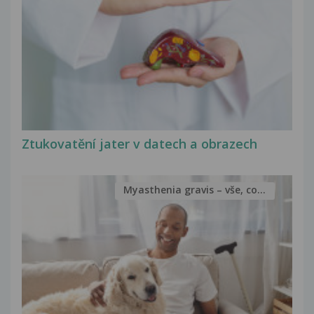
Ztukovatění jater v datech a obrazech
Myasthenia gravis – vše, co...