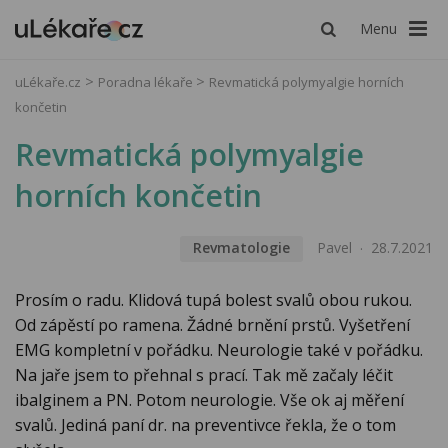
Menu
uLékaře.cz
Poradna lékaře
Revmatická polymyalgie horních
končetin
Revmatická polymyalgie
horních končetin
Revmatologie
Pavel
28.7.2021
Prosím o radu. Klidová tupá bolest svalů obou rukou.
Od zápěstí po ramena. Žádné brnění prstů. Vyšetření
EMG kompletní v pořádku. Neurologie také v pořádku.
Na jaře jsem to přehnal s prací. Tak mě začaly léčit
ibalginem a PN. Potom neurologie. Vše ok aj měření
svalů. Jediná paní dr. na preventivce řekla, že o tom