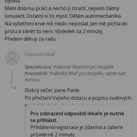
slyšela.
Mám dobrou práci a nechci ji ztratit, nejsem žádný
simulant. Ostatní si to myslí. Dělám automechanika.
Na vyšetření krve mě nikdo neposlal. Jen mě píchla do
prstu a zánět to není. Výsledek za 2 minuty.
Předem děkuji za radu.
Odpovídá lékař:
Specializace:
Praktické lékařství pro dospělé
Pracoviště:
Praktický lékař pro dospělé, Lipník nad
Bečvou
Dobrý večer pane Pavle.
Po přečtení Vašeho dotazu a popisu svalových
tupých bolestí obou h...
Pro zobrazení odpovědi lékaře je nutné
se přihlásit.
Přihlášení/registrace je zdarma a zabere
průměrně 2 minuty.