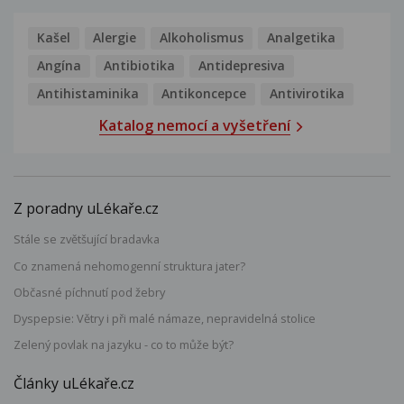
Kašel
Alergie
Alkoholismus
Analgetika
Angína
Antibiotika
Antidepresiva
Antihistaminika
Antikoncepce
Antivirotika
Katalog nemocí a vyšetření
Z poradny uLékaře.cz
Stále se zvětšující bradavka
Co znamená nehomogenní struktura jater?
Občasné píchnutí pod žebry
Dyspepsie: Větry i při malé námaze, nepravidelná stolice
Zelený povlak na jazyku - co to může být?
Články uLékaře.cz