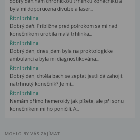
dobry den.nam chronickou trhlinku konecniku a
byla mi doporucena divulze a laser...
Řitní trhlina
Dobrý deň. Približne pred polrokom sa mi nad
konečníkom urobila malá trhlinka...
Řitní trhlina
Dobrý den, dnes jdem byla na proktologicke
ambulanci a byla mi diagnostikována...
Řitní trhlina
Dobrý den, chtěla bach se zeptat jestli dá zahojit
natrhnutý konečník? Je mi...
Řitní trhlina
Nemám přímo hemeroidy jak píšete, ale při sonu
konečníkem mi ho poničili. A...
MOHLO BY VÁS ZAJÍMAT