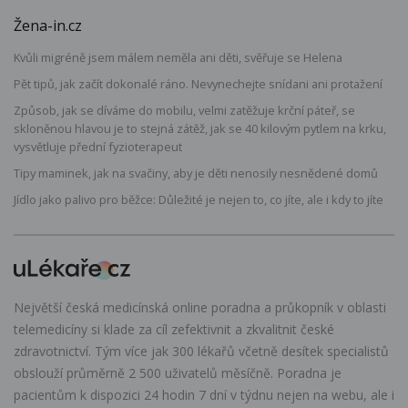
Žena-in.cz
Kvůli migréně jsem málem neměla ani děti, svěřuje se Helena
Pět tipů, jak začít dokonalé ráno. Nevynechejte snídani ani protažení
Způsob, jak se díváme do mobilu, velmi zatěžuje krční páteř, se
skloněnou hlavou je to stejná zátěž, jak se 40 kilovým pytlem na krku,
vysvětluje přední fyzioterapeut
Tipy maminek, jak na svačiny, aby je děti nenosily nesnědené domů
Jídlo jako palivo pro běžce: Důležité je nejen to, co jíte, ale i kdy to jíte
Největší česká medicínská online poradna a průkopník v oblasti
telemedicíny si klade za cíl zefektivnit a zkvalitnit české
zdravotnictví. Tým více jak 300 lékařů včetně desítek specialistů
obslouží průměrně 2 500 uživatelů měsíčně. Poradna je
pacientům k dispozici 24 hodin 7 dní v týdnu nejen na webu, ale i