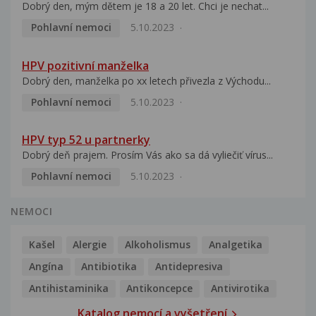
Dobrý den, mým dětem je 18 a 20 let. Chci je nechat...
Pohlavní nemoci
5.10.2023
HPV pozitivní manželka
Dobrý den, manželka po xx letech přivezla z Východu...
Pohlavní nemoci
5.10.2023
HPV typ 52 u partnerky
Dobrý deň prajem. Prosím Vás ako sa dá vyliečiť vírus...
Pohlavní nemoci
5.10.2023
NEMOCI
Kašel
Alergie
Alkoholismus
Analgetika
Angína
Antibiotika
Antidepresiva
Antihistaminika
Antikoncepce
Antivirotika
Katalog nemocí a vyšetření