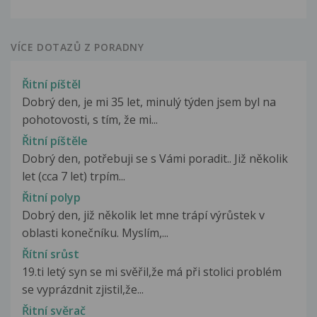
VÍCE DOTAZŮ Z PORADNY
Řitní píštěl
Dobrý den, je mi 35 let, minulý týden jsem byl na
pohotovosti, s tím, že mi...
Řitní píštěle
Dobrý den, potřebuji se s Vámi poradit.. Již několik
let (cca 7 let) trpím...
Řitní polyp
Dobrý den, již několik let mne trápí výrůstek v
oblasti konečníku. Myslím,...
Řítní srůst
19.ti letý syn se mi svěřil,že má při stolici problém
se vyprázdnit zjistil,že...
Řitní svěrač