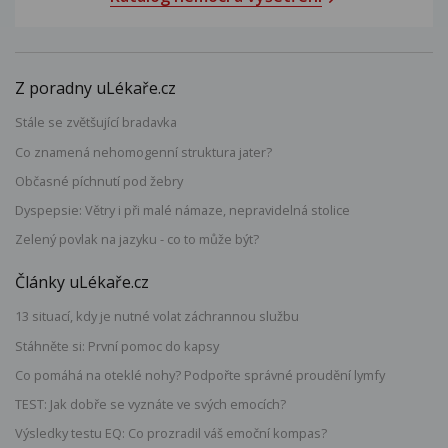
Z poradny uLékaře.cz
Stále se zvětšující bradavka
Co znamená nehomogenní struktura jater?
Občasné píchnutí pod žebry
Dyspepsie: Větry i při malé námaze, nepravidelná stolice
Zelený povlak na jazyku - co to může být?
Články uLékaře.cz
13 situací, kdy je nutné volat záchrannou službu
Stáhněte si: První pomoc do kapsy
Co pomáhá na oteklé nohy? Podpořte správné proudění lymfy
TEST: Jak dobře se vyznáte ve svých emocích?
Výsledky testu EQ: Co prozradil váš emoční kompas?