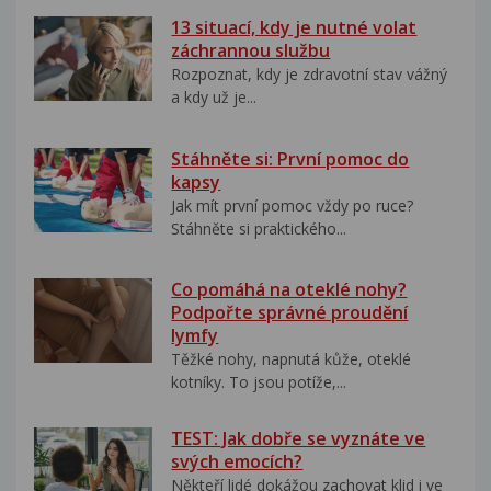
13 situací, kdy je nutné volat
záchrannou službu
Rozpoznat, kdy je zdravotní stav vážný
a kdy už je...
Stáhněte si: První pomoc do
kapsy
Jak mít první pomoc vždy po ruce?
Stáhněte si praktického...
Co pomáhá na oteklé nohy?
Podpořte správné proudění
lymfy
Těžké nohy, napnutá kůže, oteklé
kotníky. To jsou potíže,...
TEST: Jak dobře se vyznáte ve
svých emocích?
Někteří lidé dokážou zachovat klid i ve