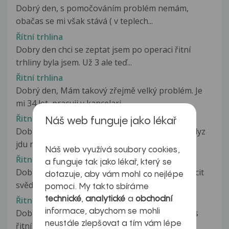
Dobrý den, s pomočováním problém nemám,
obačas se mi však stává ( v teplech...
Řítní trhlina
Dobry den chci se zeptat jsem po operaci řitní
trhliny byla jsem. Už 3 ale teď...
Řitní trhlina
Dobrý den, Mám takový zřejmě velký problém. Je
mi 34 let, pracuji v kancelari....
Řitní trhlina
Náš web funguje jako lékař
Dobry den, chtela sem se zeptat ... druhy den kdyz
jdu na toaletu na velkou...
Náš web využívá soubory cookies,
Řitní trhlina
a funguje tak jako lékař, který se
Dobrý den, již několik týdnů u mě přetrvává pocit
dotazuje, aby vám mohl co nejlépe
svědění, až pálění po stolici....
pomoci. My takto sbíráme
technické
,
analytické
a
obchodní
Řitní trhlina
informace, abychom se mohli
Dobrý den pane doktore mám velké problémy s
neustále zlepšovat a tím vám lépe
řitní trhlinou byla jsem dnes ráno...