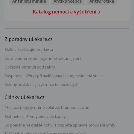
Antihistaminika
Antikoncepce
Antivirotika
Katalog nemocí a vyšetření
Z poradny uLékaře.cz
Stále se zvětšující bradavka
Co znamená nehomogenní struktura jater?
Občasné píchnutí pod žebry
Dyspepsie: Větry i při malé námaze, nepravidelná stolice
Zelený povlak na jazyku - co to může být?
Články uLékaře.cz
13 situací, kdy je nutné volat záchrannou službu
Stáhněte si: První pomoc do kapsy
Co pomáhá na oteklé nohy? Podpořte správné proudění lymfy
TEST: Jak dobře se vyznáte ve svých emocích?