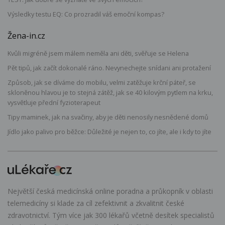
Výsledky testu EQ: Co prozradil váš emoční kompas?
Žena-in.cz
Kvůli migréně jsem málem neměla ani děti, svěřuje se Helena
Pět tipů, jak začít dokonalé ráno. Nevynechejte snídani ani protažení
Způsob, jak se díváme do mobilu, velmi zatěžuje krční páteř, se
skloněnou hlavou je to stejná zátěž, jak se 40 kilovým pytlem na krku,
vysvětluje přední fyzioterapeut
Tipy maminek, jak na svačiny, aby je děti nenosily nesnědené domů
Jídlo jako palivo pro běžce: Důležité je nejen to, co jíte, ale i kdy to jíte
Největší česká medicínská online poradna a průkopník v oblasti
telemedicíny si klade za cíl zefektivnit a zkvalitnit české
zdravotnictví. Tým více jak 300 lékařů včetně desítek specialistů