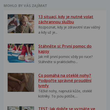
MOHLO BY VÁS ZAJÍMAT
13 situací, kdy je nutné volat
záchrannou službu
Rozpoznat, kdy je zdravotní stav vážný
a kdy už je...
Stáhněte si: První pomoc do
kapsy
Jak mít první pomoc vždy po ruce?
Stáhněte si praktického...
Co pomáhá na oteklé nohy?
Podpořte správné proudění
lymfy
Těžké nohy, napnutá kůže, oteklé
kotníky. To jsou potíže,...
TEST: Jak dobře se vyznáte ve