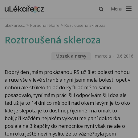
Menu
uLékaře.cz
Poradna lékaře
Roztroušená skleroza
Roztroušená skleroza
Mozek a nervy
marcela
3.6.2016
Dobrý den ,mám prokázanou RS už 8let bolesti nohou
a ruce vše v levé straně a nyní jsem mela bolesti opet v
nohou ale střílelo to až do kyčli až mě to samo
posazovalo,nyní mám práci šiji odpočívám šiji doa ale
ted už je to 14 dní co mě bolí nad okem levým je to oko
kde je slepota je to dost nepříjemné i na omak to
bolí,při každém nejakém vykyvu me paní doktorka
poslala na 3 kapčky do nemocnice nyní však ne ale o
tom oku ještě neví myslíte že to vážné?byla jsem