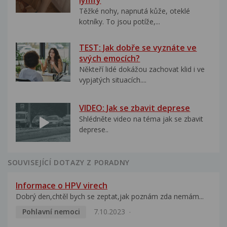
lymfy
Těžké nohy, napnutá kůže, oteklé
kotníky. To jsou potíže,...
TEST: Jak dobře se vyznáte ve
svých emocích?
Někteří lidé dokážou zachovat klid i ve
vypjatých situacích....
VIDEO: Jak se zbavit deprese
Shlédněte video na téma jak se zbavit
deprese..
SOUVISEJÍCÍ DOTAZY Z PORADNY
Informace o HPV virech
Dobrý den,chtěl bych se zeptat,jak poznám zda nemám...
Pohlavní nemoci
7.10.2023