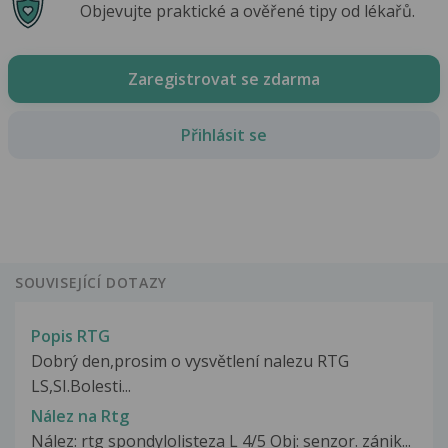
Objevujte praktické a ověřené tipy od lékařů.
Zaregistrovat se zdarma
Přihlásit se
SOUVISEJÍCÍ DOTAZY
Popis RTG
Dobrý den,prosim o vysvětlení nalezu RTG
LS,SI.Bolesti...
Nález na Rtg
Nález: rtg spondylolisteza L 4/5 Obj: senzor. zánik...