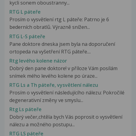
kycli sonem oboustranny...
RTG L páteře
Prosím o vysvětlení rtg L páteře: Patrno je 6
bederních obratlů. Výrazně snížen...
RTG L-S páteře
Pane doktore dneska jsem byla na doporučení
ortopeda na vyšetření RTG páteře....
Rtg levého kolene názor
Dobrý den pane doktore! v příloze Vám posílám
snímek mého levého kolene po úraze...
RTG Ls a Th páteře, vysvětlení nálezu
Prosím o vysvětlení následujícího nálezu: Pokročilé
degenerativní změny ve smyslu...
Rtg Ls páteře
Dobrý večer,chtěla bych Vás poprosit o vysvětlení
nálezu a možného postupu...
RTG LS páteře