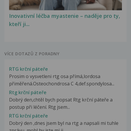
Inovativní léčba myastenie – naděje pro ty,
kteří ji...
VÍCE DOTAZŮ Z PORADNY
RTG krční páteře
Prosim o vysvetleni rtg osa přímá,lordosa
přiměřená.Osteochondrosa C 4,def.spondylosa...
Rtg krční páteře
Dobrý den,chtěl bych popsat Rtg krční páteře a
postup při léčení. Rtg jsem...
RTG krční páteře
Dobrý den ,dnes jsem byl na rtg a napsali mi tuhle
zprávu ,mohl by jste mi ji...