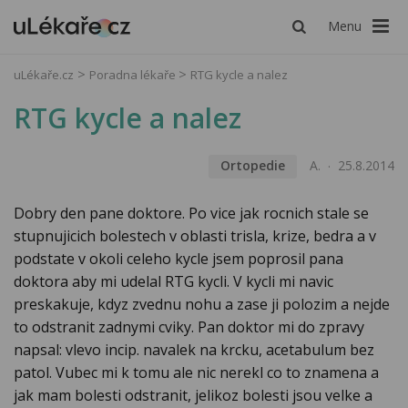
Menu
uLékaře.cz
Poradna lékaře
RTG kycle a nalez
RTG kycle a nalez
Ortopedie
A.
25.8.2014
Dobry den pane doktore. Po vice jak rocnich stale se
stupnujicich bolestech v oblasti trisla, krize, bedra a v
podstate v okoli celeho kycle jsem poprosil pana
doktora aby mi udelal RTG kycli. V kycli mi navic
preskakuje, kdyz zvednu nohu a zase ji polozim a nejde
to odstranit zadnymi cviky. Pan doktor mi do zpravy
napsal: vlevo incip. navalek na krcku, acetabulum bez
patol. Vubec mi k tomu ale nic nerekl co to znamena a
jak mam bolesti odstranit, jelikoz bolesti jsou velke a