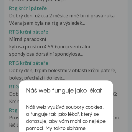
Rtg krční páteře
Dobrý den, už cca 2 měsíce mně brní pravá ruka.
Včera jsem byla na rtg a výsledek...
RTG krční páteře
Mírná paradoxní
kyfosa.prostoruC5/C6,incip.ventrální
spondylosa,dorsální spondylosa...
RTG krční páteře
Dobrý den, trpím bolestmi v oblasti krční páteře,
bolest přechází i do levé...
RTG krční páteře - vysvětlení
Náš web funguje jako lékař
Dobrý den, prosím o vysvětlení lék. zprávy z RTG:
Krční lordóza napřímená, posun...
Náš web využívá soubory cookies,
Rtg krční páteře - vysvětlení nálezu
a funguje tak jako lékař, který se
Prosím chtěla bych vědět, jestli se dá můj problém
dotazuje, aby vám mohl co nejlépe
léčit léky a tedy jakými,...
pomoci. My takto sbíráme