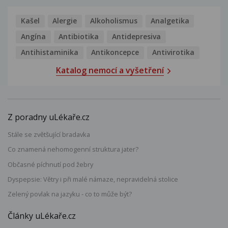
Kašel
Alergie
Alkoholismus
Analgetika
Angína
Antibiotika
Antidepresiva
Antihistaminika
Antikoncepce
Antivirotika
Katalog nemocí a vyšetření
Z poradny uLékaře.cz
Stále se zvětšující bradavka
Co znamená nehomogenní struktura jater?
Občasné píchnutí pod žebry
Dyspepsie: Větry i při malé námaze, nepravidelná stolice
Zelený povlak na jazyku - co to může být?
Články uLékaře.cz