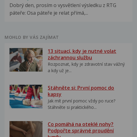
Dobrý den, prosím o vysvětlení výsledku z RTG
páteře: Osa páteře je relat přímá,...
MOHLO BY VÁS ZAJÍMAT
13 situací, kdy je nutné volat
záchrannou službu
Rozpoznat, kdy je zdravotní stav vážný
a kdy už je...
Stáhněte si: První pomoc do
kapsy
Jak mít první pomoc vždy po ruce?
Stáhněte si praktického...
Co pomáhá na oteklé nohy?
Podpořte správné proudění