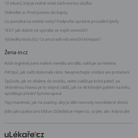
13 situací, kdy je nutné volat záchrannou službu
Stáhněte si: První pomoc do kapsy
Co pomáhá na oteklé nohy? Podpořte správné proudění lymfy
TEST: Jak dobře se vyznáte ve svých emocích?
Výsledky testu EQ: Co prozradil váš emoční kompas?
Žena-in.cz
Kvůli migréně jsem málem neměla ani děti, svěřuje se Helena
Pět tipů, jak začít dokonalé ráno. Nevynechejte snídani ani protažení
Způsob, jak se díváme do mobilu, velmi zatěžuje krční páteř, se
skloněnou hlavou je to stejná zátěž, jak se 40 kilovým pytlem na krku,
vysvětluje přední fyzioterapeut
Tipy maminek, jak na svačiny, aby je děti nenosily nesnědené domů
Jídlo jako palivo pro běžce: Důležité je nejen to, co jíte, ale i kdy to jíte