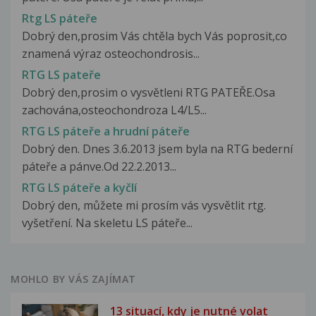
Rtg LS páteře
Dobrý den,prosim Vás chtěla bych Vás poprosit,co
znamená výraz osteochondrosis...
RTG LS pateře
Dobrý den,prosim o vysvětleni RTG PATEŘE.Osa
zachována,osteochondroza L4/L5...
RTG LS páteře a hrudní páteře
Dobrý den. Dnes 3.6.2013 jsem byla na RTG bederní
páteře a pánve.Od 22.2.2013...
RTG LS páteře a kyčlí
Dobrý den, můžete mi prosím vás vysvětlit rtg.
vyšetření. Na skeletu LS páteře...
MOHLO BY VÁS ZAJÍMAT
13 situací, kdy je nutné volat