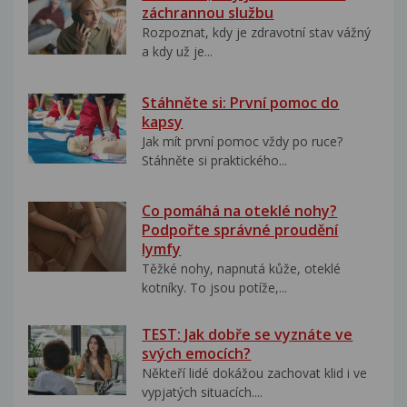
záchrannou službu
Rozpoznat, kdy je zdravotní stav vážný
a kdy už je...
Stáhněte si: První pomoc do
kapsy
Jak mít první pomoc vždy po ruce?
Stáhněte si praktického...
Co pomáhá na oteklé nohy?
Podpořte správné proudění
lymfy
Těžké nohy, napnutá kůže, oteklé
kotníky. To jsou potíže,...
TEST: Jak dobře se vyznáte ve
svých emocích?
Někteří lidé dokážou zachovat klid i ve
vypjatých situacích....