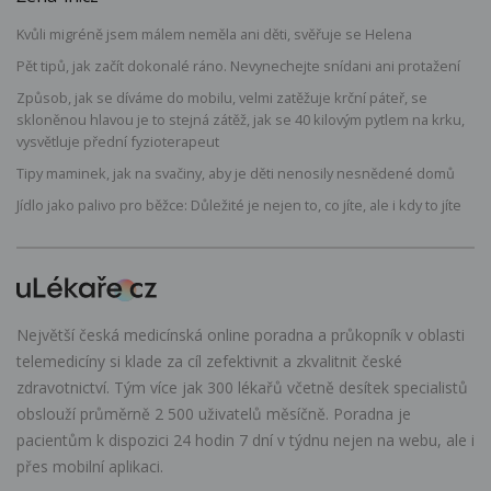
Kvůli migréně jsem málem neměla ani děti, svěřuje se Helena
Pět tipů, jak začít dokonalé ráno. Nevynechejte snídani ani protažení
Způsob, jak se díváme do mobilu, velmi zatěžuje krční páteř, se
skloněnou hlavou je to stejná zátěž, jak se 40 kilovým pytlem na krku,
vysvětluje přední fyzioterapeut
Tipy maminek, jak na svačiny, aby je děti nenosily nesnědené domů
Jídlo jako palivo pro běžce: Důležité je nejen to, co jíte, ale i kdy to jíte
Největší česká medicínská online poradna a průkopník v oblasti
telemedicíny si klade za cíl zefektivnit a zkvalitnit české
zdravotnictví. Tým více jak 300 lékařů včetně desítek specialistů
obslouží průměrně 2 500 uživatelů měsíčně. Poradna je
pacientům k dispozici 24 hodin 7 dní v týdnu nejen na webu, ale i
přes mobilní aplikaci.