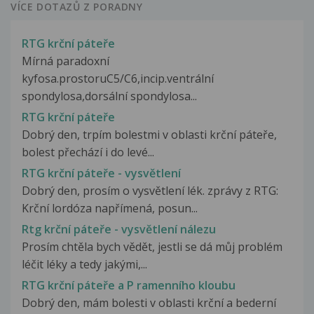
VÍCE DOTAZŮ Z PORADNY
RTG krční páteře
Mírná paradoxní
kyfosa.prostoruC5/C6,incip.ventrální
spondylosa,dorsální spondylosa...
RTG krční páteře
Dobrý den, trpím bolestmi v oblasti krční páteře,
bolest přechází i do levé...
RTG krční páteře - vysvětlení
Dobrý den, prosím o vysvětlení lék. zprávy z RTG:
Krční lordóza napřímená, posun...
Rtg krční páteře - vysvětlení nálezu
Prosím chtěla bych vědět, jestli se dá můj problém
léčit léky a tedy jakými,...
RTG krční páteře a P ramenního kloubu
Dobrý den, mám bolesti v oblasti krční a bederní