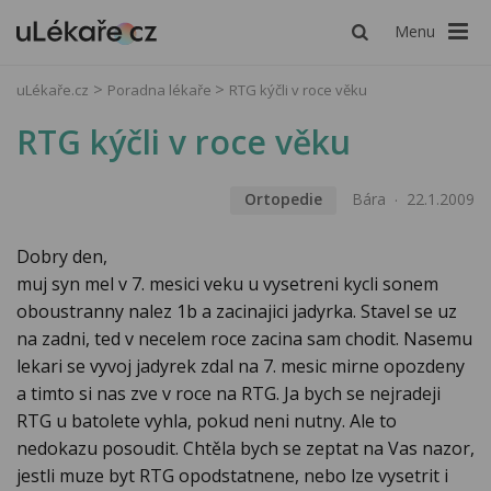
Menu
uLékaře.cz
Poradna lékaře
RTG kýčli v roce věku
RTG kýčli v roce věku
Ortopedie
Bára
22.1.2009
Dobry den,
muj syn mel v 7. mesici veku u vysetreni kycli sonem
oboustranny nalez 1b a zacinajici jadyrka. Stavel se uz
na zadni, ted v necelem roce zacina sam chodit. Nasemu
lekari se vyvoj jadyrek zdal na 7. mesic mirne opozdeny
a timto si nas zve v roce na RTG. Ja bych se nejradeji
RTG u batolete vyhla, pokud neni nutny. Ale to
nedokazu posoudit. Chtěla bych se zeptat na Vas nazor,
jestli muze byt RTG opodstatnene, nebo lze vysetrit i