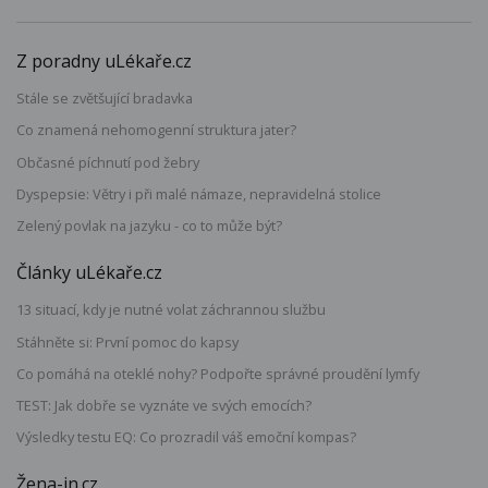
Z poradny uLékaře.cz
Stále se zvětšující bradavka
Co znamená nehomogenní struktura jater?
Občasné píchnutí pod žebry
Dyspepsie: Větry i při malé námaze, nepravidelná stolice
Zelený povlak na jazyku - co to může být?
Články uLékaře.cz
13 situací, kdy je nutné volat záchrannou službu
Stáhněte si: První pomoc do kapsy
Co pomáhá na oteklé nohy? Podpořte správné proudění lymfy
TEST: Jak dobře se vyznáte ve svých emocích?
Výsledky testu EQ: Co prozradil váš emoční kompas?
Žena-in.cz