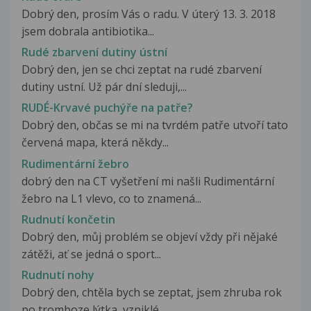
Dobrý den, prosím Vás o radu. V úterý 13. 3. 2018
jsem dobrala antibiotika...
Rudé zbarvení dutiny ústní
Dobrý den, jen se chci zeptat na rudé zbarvení
dutiny ustní. Už pár dní sleduji,...
RUDÉ-Krvavé puchýře na patře?
Dobrý den, občas se mi na tvrdém patře utvoří tato
červená mapa, která někdy...
Rudimentární žebro
dobrý den na CT vyšetření mi našli Rudimentární
žebro na L1 vlevo, co to znamená...
Rudnutí končetin
Dobrý den, můj problém se objeví vždy při nějaké
zátěži, ať se jedná o sport...
Rudnutí nohy
Dobrý den, chtěla bych se zeptat, jsem zhruba rok
po tromboze lýtka, vzniklé...