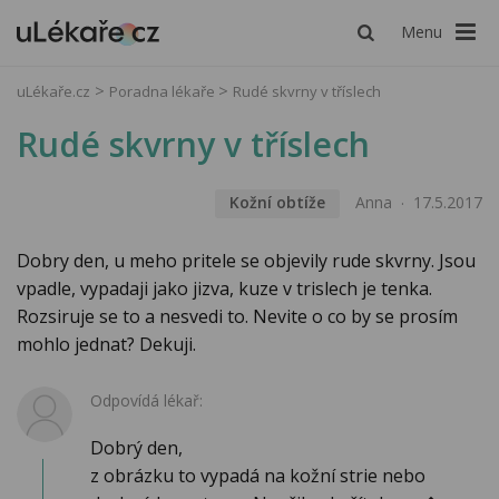
Menu
uLékaře.cz
Poradna lékaře
Rudé skvrny v tříslech
Rudé skvrny v tříslech
Kožní obtíže
Anna
17.5.2017
Dobry den, u meho pritele se objevily rude skvrny. Jsou
vpadle, vypadaji jako jizva, kuze v trislech je tenka.
Rozsiruje se to a nesvedi to. Nevite o co by se prosím
mohlo jednat? Dekuji.
Odpovídá lékař:
Dobrý den,
z obrázku to vypadá na kožní strie nebo