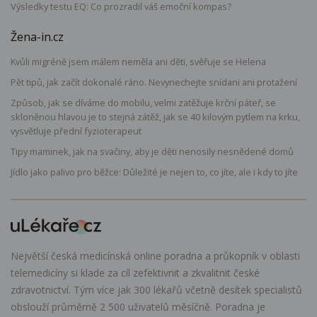
Výsledky testu EQ: Co prozradil váš emoční kompas?
Žena-in.cz
Kvůli migréně jsem málem neměla ani děti, svěřuje se Helena
Pět tipů, jak začít dokonalé ráno. Nevynechejte snídani ani protažení
Způsob, jak se díváme do mobilu, velmi zatěžuje krční páteř, se
skloněnou hlavou je to stejná zátěž, jak se 40 kilovým pytlem na krku,
vysvětluje přední fyzioterapeut
Tipy maminek, jak na svačiny, aby je děti nenosily nesnědené domů
Jídlo jako palivo pro běžce: Důležité je nejen to, co jíte, ale i kdy to jíte
Největší česká medicínská online poradna a průkopník v oblasti
telemedicíny si klade za cíl zefektivnit a zkvalitnit české
zdravotnictví. Tým více jak 300 lékařů včetně desítek specialistů
obslouží průměrně 2 500 uživatelů měsíčně. Poradna je