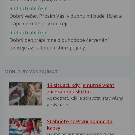
Rudnutí obličeje
Dobrý večer. Prosím Vás, v dubnu mi bude 16.let a
trápí mě rudnutí v obličeji....
Rudnutí obličeje
Dobrý den,trápí mne dlouhodobé červenání
obličeje až rudnutí a stím spojený...
MOHLO BY VÁS ZAJÍMAT
13 situací, kdy je nutné volat
záchrannou službu
Rozpoznat, kdy je zdravotní stav vážný
a kdy už je...
Stáhněte si: První pomoc do
kapsy
Jak mít první pomoc vždy po ruce?