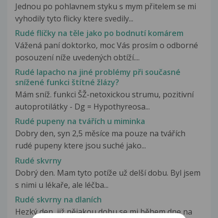
Jednou po pohlavnem styku s mym přitelem se mi
vyhodily tyto flicky ktere svedily...
Rudé flíčky na těle jako po bodnutí komárem
Vážená paní doktorko, moc Vás prosím o odborné
posouzení níže uvedených obtíží....
Rudé lapacho na jiné problémy při současné
snížené funkci štítné žlázy?
Mám sníž. funkci ŠŽ-netoxickou strumu, pozitivní
autoprotilátky - Dg = Hypothyreosa...
Rudé pupeny na tvářích u miminka
Dobry den, syn 2,5 měsíce ma pouze na tvářích
rudé pupeny ktere jsou suché jako...
Rudé skvrny
Dobrý den. Mam tyto potíže už delší dobu. Byl jsem
s nimi u lékaře, ale léčba...
Rudé skvrny na dlaních
Hezký den, již nějakou dobu se mi během dne na