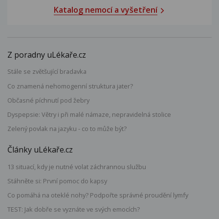
Katalog nemocí a vyšetření
Z poradny uLékaře.cz
Stále se zvětšující bradavka
Co znamená nehomogenní struktura jater?
Občasné píchnutí pod žebry
Dyspepsie: Větry i při malé námaze, nepravidelná stolice
Zelený povlak na jazyku - co to může být?
Články uLékaře.cz
13 situací, kdy je nutné volat záchrannou službu
Stáhněte si: První pomoc do kapsy
Co pomáhá na oteklé nohy? Podpořte správné proudění lymfy
TEST: Jak dobře se vyznáte ve svých emocích?