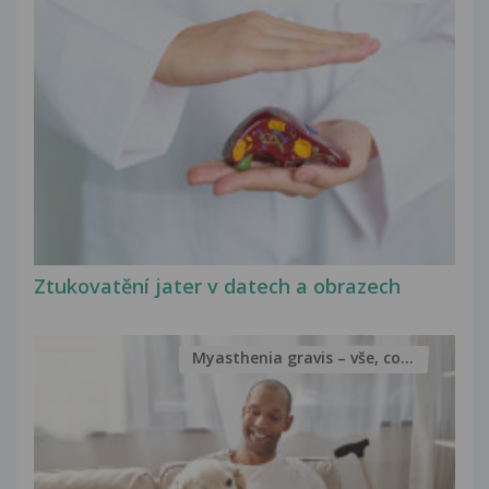
Ztukovatění jater v datech a obrazech
Myasthenia gravis – vše, co...