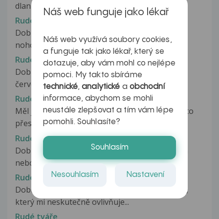
dlaních objevují rudé skvrnky....
Náš web funguje jako lékař
Rudé skvrny na nohou
Dobrý den, už třetím dnem mám na prstech u
Náš web využívá soubory cookies,
nohou červené skvrny. Sice nejsou...
a funguje tak jako lékař, který se
Rudé skvrny na žaludi
dotazuje, aby vám mohl co nejlépe
Dobrý den, je to už asi rok, co mám na žaludu
pomoci. My takto sbíráme
červenou skvrnu. Vypadá trochu...
technické
,
analytické
a
obchodní
Rudé skvrny na žaludu penisu
informace, abychom se mohli
Měl jsem nechráněný pohlavní styk,je tomu něco
neustále zlepšovat a tím vám lépe
pomohli. Souhlasíte?
přes rok a půl,od té doby se...
Rudé tváře
Souhlasím
Dobrý den, zajímalo by mě, proč vždy po sexu a
nebo alkoholu mi zrudnou tváře....
Nesouhlasím
Nastavení
Rudé tváře
Dobrý den. Již pár let se potýkám s problémem,
který mi neskutečně ovlivňuje...
Rudé tváře