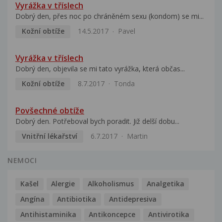
Vyrážka v tříslech
Dobrý den, přes noc po chráněném sexu (kondom) se mi...
Kožní obtíže
14.5.2017
Pavel
Vyrážka v tříslech
Dobrý den, objevila se mi tato vyrážka, která občas...
Kožní obtíže
8.7.2017
Tonda
Povšechné obtíže
Dobrý den. Potřeboval bych poradit. Již delší dobu...
Vnitřní lékařství
6.7.2017
Martin
NEMOCI
Kašel
Alergie
Alkoholismus
Analgetika
Angína
Antibiotika
Antidepresiva
Antihistaminika
Antikoncepce
Antivirotika